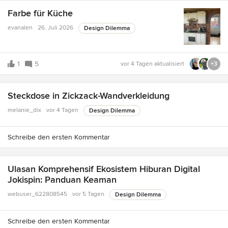
Farbe für Küche
evanalen
26. Juli 2026
Design Dilemma
1
5
vor 4 Tagen
aktualisiert
+3
Steckdose in Zickzack-Wandverkleidung
melanie_dix
vor 4 Tagen
Design Dilemma
Schreibe den ersten Kommentar
Ulasan Komprehensif Ekosistem Hiburan Digital
Jokispin: Panduan Keaman
webuser_622808545
vor 5 Tagen
Design Dilemma
Schreibe den ersten Kommentar