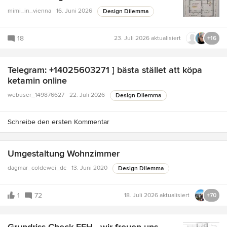
mimi_in_vienna
16. Juni 2026
Design Dilemma
18
23. Juli 2026
aktualisiert
+16
Telegram: +14025603271 ] bästa stället att köpa
ketamin online
webuser_149876627
22. Juli 2026
Design Dilemma
Schreibe den ersten Kommentar
Umgestaltung Wohnzimmer
dagmar_coldewei_dc
13. Juni 2020
Design Dilemma
1
72
18. Juli 2026
aktualisiert
+70