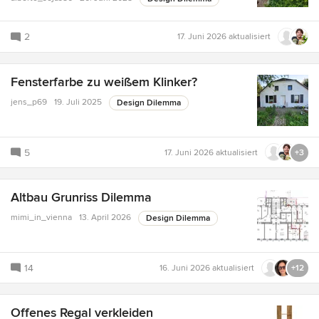
2
17. Juni 2026
aktualisiert
Fensterfarbe zu weißem Klinker?
jens_p69
19. Juli 2025
Design Dilemma
5
17. Juni 2026
aktualisiert
+3
Altbau Grunriss Dilemma
mimi_in_vienna
13. April 2026
Design Dilemma
14
16. Juni 2026
aktualisiert
+12
Offenes Regal verkleiden