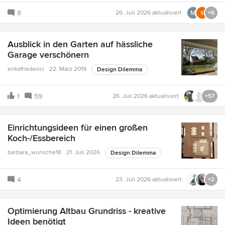
8
26. Juli 2026
aktualisiert
+6
Ausblick in den Garten auf hässliche
Garage verschönern
erikafriederici
22. März 2019
Design Dilemma
1
59
26. Juli 2026
aktualisiert
+57
Einrichtungsideen für einen großen
Koch-/Essbereich
barbara_wunsche18
21. Juli 2026
Design Dilemma
4
23. Juli 2026
aktualisiert
+2
Optimierung Altbau Grundriss - kreative
Ideen benötigt