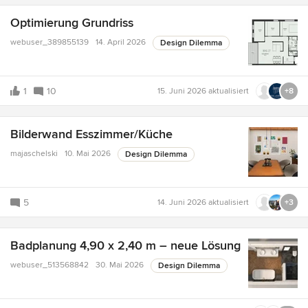
Optimierung Grundriss
webuser_389855139
14. April 2026
Design Dilemma
1
10
15. Juni 2026
aktualisiert
+8
Bilderwand Esszimmer/Küche
majaschelski
10. Mai 2026
Design Dilemma
5
14. Juni 2026
aktualisiert
+3
Badplanung 4,90 x 2,40 m – neue Lösung
webuser_513568842
30. Mai 2026
Design Dilemma