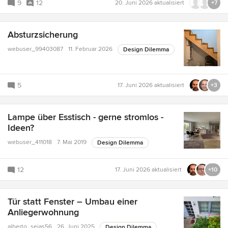
9
12
20. Juni 2026
aktualisiert
+7
Absturzsicherung
webuser_99403087
11. Februar 2026
Design Dilemma
5
17. Juni 2026
aktualisiert
+3
Lampe über Esstisch - gerne stromlos -
Ideen?
webuser_411018
7. Mai 2019
Design Dilemma
12
17. Juni 2026
aktualisiert
+10
Tür statt Fenster – Umbau einer
Anliegerwohnung
alberto_sejas56
26. Juni 2025
Design Dilemma