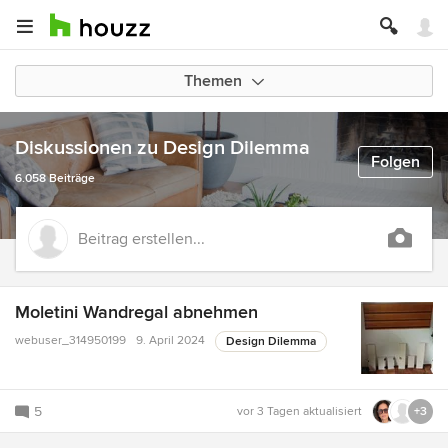
Themen
Diskussionen zu Design Dilemma
Folgen
6.058 Beiträge
Beitrag erstellen...
Moletini Wandregal abnehmen
webuser_314950199
9. April 2024
Design Dilemma
5
vor 3 Tagen
aktualisiert
+3