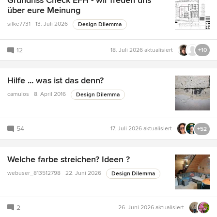
Grundriss Check EFH - wir freuen uns
über eure Meinung
silke7731
13. Juli 2026
Design Dilemma
12
18. Juli 2026
aktualisiert
+10
Hilfe ... was ist das denn?
camulos
8. April 2016
Design Dilemma
54
17. Juli 2026
aktualisiert
+52
Welche farbe streichen? Ideen ?
webuser_813512798
22. Juni 2026
Design Dilemma
2
26. Juni 2026
aktualisiert