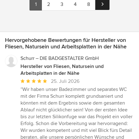
1
2
3
4
8
Hervorgehobene Bewertungen für Hersteller von
Fliesen, Natursein und Arbeitsplatten in der Nähe
Schurr – DIE BADGESTALTER GmbH
Hersteller von Fliesen, Natursein und
Arbeitsplatten in der Nähe
Durchschnittliche
25. Juli 2026
Bewertung:
“Wir haben unser Badezimmer und separates WC
5
mit der Firma Schurr komplett grundsaniert und
von
könnten mit dem Ergebnis sowie dem gesamten
5
Ablauf nicht glücklicher sein! Von der ersten Idee
Sternen
bis zur letzten Silikonfuge war das Projekt ein voller
Erfolg. Schon die Vorbereitung war hervorragend:
Wir wurden kompetent und mit viel Blick fürs Detail
beraten, alle unsere persönlichen Wünsche und