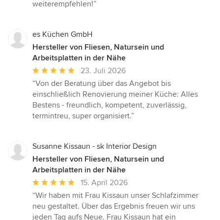
weiterempfehlen!”
es Küchen GmbH
Hersteller von Fliesen, Natursein und
Arbeitsplatten in der Nähe
Durchschnittliche
23. Juli 2026
Bewertung:
“Von der Beratung über das Angebot bis
5
einschließlich Renovierung meiner Küche: Alles
von
Bestens - freundlich, kompetent, zuverlässig,
5
termintreu, super organisiert.”
Sternen
Susanne Kissaun - sk Interior Design
Hersteller von Fliesen, Natursein und
Arbeitsplatten in der Nähe
Durchschnittliche
15. April 2026
Bewertung:
“Wir haben mit Frau Kissaun unser Schlafzimmer
5
neu gestaltet. Über das Ergebnis freuen wir uns
von
jeden Tag aufs Neue. Frau Kissaun hat ein