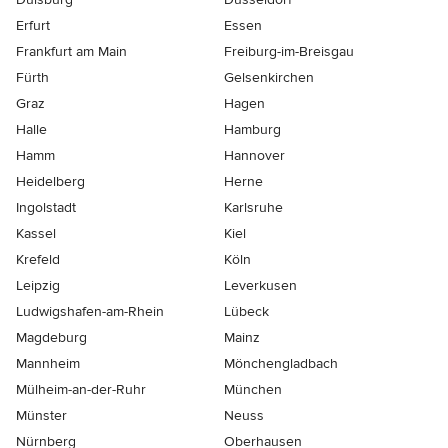
Erfurt
Essen
Frankfurt am Main
Freiburg-im-Breisgau
Fürth
Gelsenkirchen
Graz
Hagen
Halle
Hamburg
Hamm
Hannover
Heidelberg
Herne
Ingolstadt
Karlsruhe
Kassel
Kiel
Krefeld
Köln
Leipzig
Leverkusen
Ludwigshafen-am-Rhein
Lübeck
Magdeburg
Mainz
Mannheim
Mönchen­gladbach
Mülheim-an-der-Ruhr
München
Münster
Neuss
Nürnberg
Oberhausen