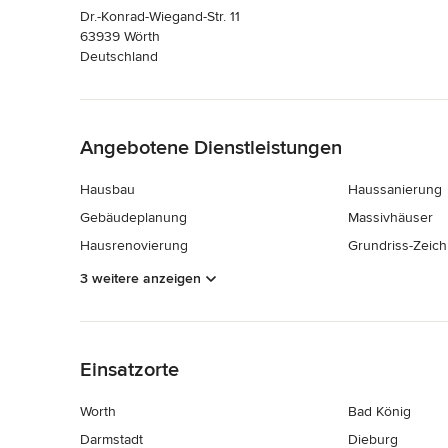
Dr.-Konrad-Wiegand-Str. 11
63939 Wörth
Deutschland
Zurück zum Menü
Angebotene Dienstleistungen
Hausbau
Haussanierung
Gebäudeplanung
Massivhäuser
Hausrenovierung
Grundriss-Zeic
3 weitere anzeigen
Zurück zum Menü
Einsatzorte
Worth
Bad König
Darmstadt
Dieburg