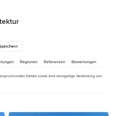
tektur
Speichern
istungen
Regionen
Referenzen
Bewertungen
 anspruchsvollen Details sowie eine einzigartige Verbindung von 
e, sondern begleiten Sie auch durch den gesamten Prozess, von 
fentliche Projekte, bei denen wir stets nach individuellen 
ht werden.