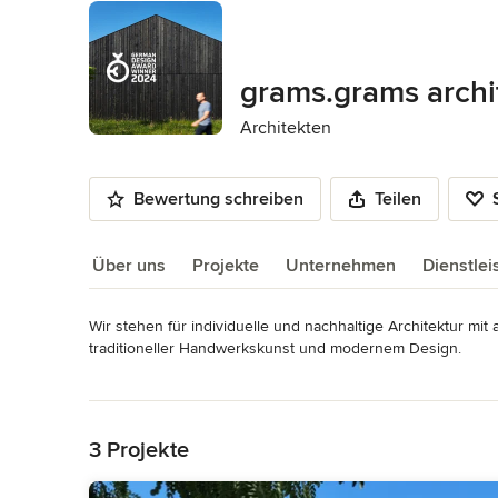
grams.grams archi
Architekten
Bewertung schreiben
Teilen
Über uns
Projekte
Unternehmen
Dienstle
Wir stehen für individuelle und nachhaltige Architektur mit
Über uns
traditioneller Handwerkskunst und modernem Design.

Wir setzen nicht nur auf ästhetisch ansprechende Entwürf
Mehr lesen
der Idee über die Bauantragstellung bis zur Bauleitung.

Zurück zum Menü
Unsere Expertise erstreckt sich über Wohn-, Gewerbe- und öf
Lösungen streben, die den Bedürfnissen der Nutzer gerec
3 Projekte
Kategorie
Architekten