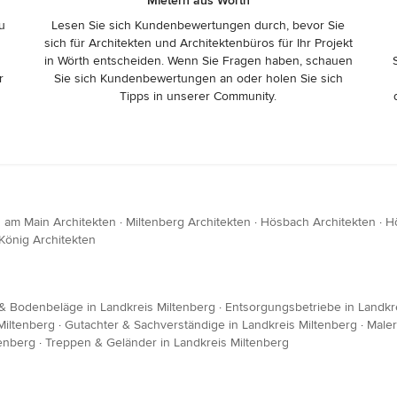
Mietern aus Wörth
zu
Lesen Sie sich Kundenbewertungen durch, bevor Sie
sich für Architekten und Architektenbüros für Ihr Projekt
in Wörth entscheiden. Wenn Sie Fragen haben, schauen
r
Sie sich Kundenbewertungen an oder holen Sie sich
Tipps in unserer Community.
 am Main Architekten
·
Miltenberg Architekten
·
Hösbach Architekten
·
H
König Architekten
& Bodenbeläge in Landkreis Miltenberg
·
Entsorgungsbetriebe in Landkr
 Miltenberg
·
Gutachter & Sachverständige in Landkreis Miltenberg
·
Maler
tenberg
·
Treppen & Geländer in Landkreis Miltenberg