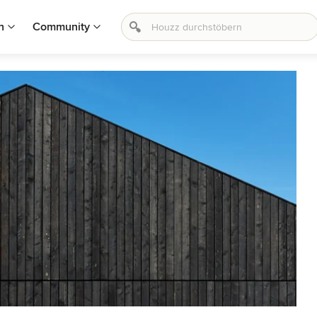
n
Community