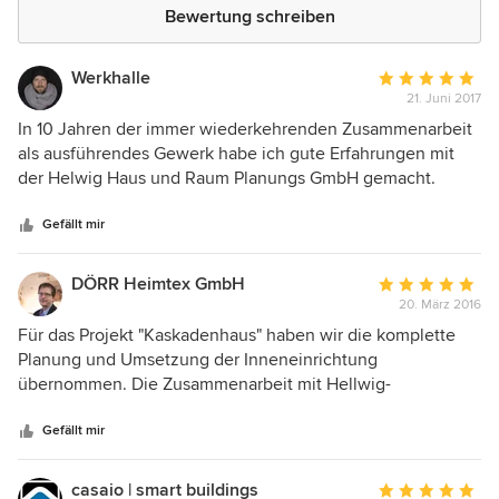
Bewertung schreiben
Werkhalle
Durchschnittlic
21. Juni 2017
Bewertung:
5
In 10 Jahren der immer wiederkehrenden Zusammenarbeit
von
als ausführendes Gewerk habe ich gute Erfahrungen mit
5
der Helwig Haus und Raum Planungs GmbH gemacht.
Sternen
Grossartiges Team, klarer Architekt mit Weitblick und viel
Gefühl für Detaillösungen die stimmig und sinnvoll sind.
Gefällt mir
Die Zusammenarbeit mit Herrn Helwig ist inspirierend und
bereitet Freude. Absolute Empfehlung von meiner Seite.
DÖRR Heimtex GmbH
Durchschnittlic
20. März 2016
Bewertung:
5
Für das Projekt "Kaskadenhaus" haben wir die komplette
von
Planung und Umsetzung der Inneneinrichtung
5
übernommen. Die Zusammenarbeit mit Hellwig-
Sternen
Architekten lief ganz hervorragend.
Gefällt mir
casaio | smart buildings
Durchschnittlic