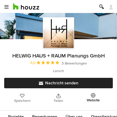
HELWIG HAUS + RAUM Planungs GmbH
Durchschnittliche Bewertung: 5 von 5 Sternen
5,0
3 Bewertungen
Lorsch
Nachricht senden
Website
Speichern
Teilen
Projekte
Bewertungen
Über uns
Dienstleistun