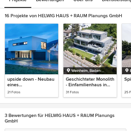
16 Projekte von HELWIG HAUS + RAUM Planungs GmbH
Weinheim, Baden-
Württemberg
upside down - Neubau
Geschichteter Monolith
Spi
eines
- Einfamilienhaus in
Einfamilienhauses
Weinheim
21 Fotos
31 Fotos
25 
3 Bewertungen für HELWIG HAUS + RAUM Planungs
GmbH