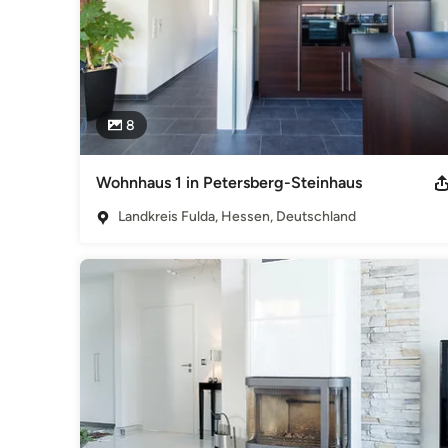
und Stadtplanerkammer Hessen, KdöR Verliehen durch: Deu
und Stadtplanergesetz HASG Regelungen einsehbar unte
Karlstraße 13 | 40221 Düsseldorf Geltungsbereich: Deutsch
Kategorie
Architekten
8
Wohnhaus 1 in Petersberg-Steinhaus
Landkreis Fulda, Hessen, Deutschland