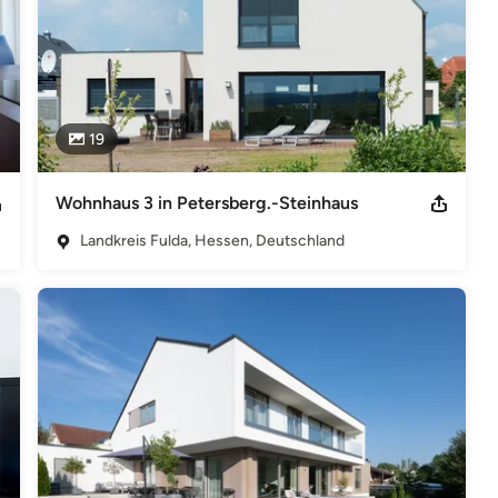
tschland Berufsrechtliche Regelungen: Hessisches Architekten-
r: http://www.akh.de ANGABEN ZUR BERUFSHAFTPFLICHT AIA AG |
land
19
Wohnhaus 3 in Petersberg.-Steinhaus
Landkreis Fulda, Hessen, Deutschland