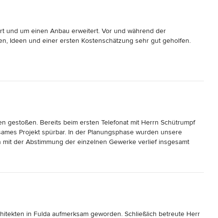
ert und um einen Anbau erweitert. Vor und während der 
n, Ideen und einer ersten Kostenschätzung sehr gut geholfen. 

 Vermessungsarbeiten und die Kommunikation mit der Baubehörde 
tekten wirklich schnell, gründlich und zuverlässig organisiert und 
h zur Verfügung gestellt. 

rmen. So hatten wir bereits einen Teil der Firmen vorausgewählt 
n gestoßen. Bereits beim ersten Telefonat mit Herrn Schütrumpf  
ckgreifen, um die übrigen Gewerke zu akquirieren. Alle Angebote 
sames Projekt spürbar. In der Planungsphase wurden unsere 
ns besprochen, ausgewählt und die Aufträge vergeben.

n mit der Abstimmung der einzelnen Gewerke verlief insgesamt 
ehalten. Besonders gut gefallen hat uns die ruhige, überlegte und 
 bewohnt, was eine besondere Anforderung an die Planung und 
zugehen. Auch die Tatsache, dass er selbst am Wochenende oder 
n Bauzeitenplanung und wöchentlichen Baubesprechungen lief alles 
elebten Kundenorientierung. Hervorzuheben ist außerdem die 
prungskalkulation bestens nachvollziehbar waren. 
architekten bauen!
er und die Bauzeit im Blick und im Plan.

sche und Änderungen, die Sanieren im Bestand mit sich bringen, ein 
hitekten in Fulda aufmerksam geworden. Schließlich betreute Herr 