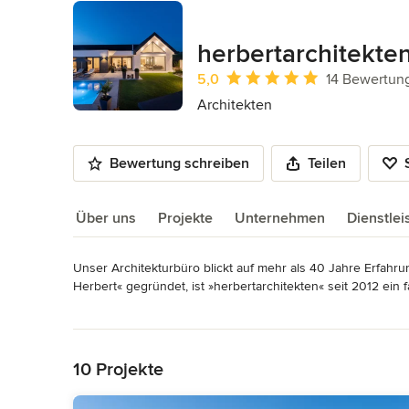
herbertarchitekte
Durchschnittliche Bewertung: 5 von 
5,0
14 Bewertun
Architekten
Bewertung schreiben
Teilen
Über uns
Projekte
Unternehmen
Dienstle
Unser Architekturbüro blickt auf mehr als 40 Jahre Erfahru
Über uns
Herbert« gegründet, ist »herbertarchitekten« seit 2012 ein
Mehr lesen
Das Tätigkeitsfeld umfasst Planungsleistungen für vielfälti
Zurück zum Menü
vom Büro selbst durchgeführt – vom Entwurf über die We
10 Projekte
Neben aller Individualität und Vielseitigkeit gibt es Elemente
Eine reduzierte Formensprache und gestalterische Eigenstän