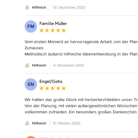
reibungslos, professionell und wie im Vorfeld veranschla
Hilfreich
13. Dezember 2023
unkompliziert und in der Art des Miteinanders über die ge
Ergebnis und können die Zusammenarbeit mit dem Team vo
Familie Müller
FM
Durchschnittliche Bewertung: 5 von 5 Sternen
Vom ersten Moment an hervorragende Arbeit, von der Planu
Zuhauses:

Methodisch äußerst hilfreiche Ideenentwicklung in der Pla
schneller Rückmeldung zu jeder Zeit, sehr guter Austausch 
Hilfreich
4. Dezember 2023
und "maximal geduldige" Unterstützung bei Entscheidungsf
Darstellungsmöglichkeiten oder äußerst zeitnaher Begutac
Planungssicherheit bei erschwertem Kontext der Baujahre 
Engel/Gohs
EN
Wir können herbertarchitekten mit unserem Architekten Hr
Durchschnittliche Bewertung: 5 von 5 Sternen
"ausgezeichnet" bestens weiterempfehlen.
Wir hatten das große Glück mit herbertarchitekten unser T
Von der Planung, mit vielen außergewöhnlichen Wünschen u
vollkommen zufrieden. Ein besonders großes Dankeschön gi
Rat und Tat zu Seite, war jederzeit für uns erreichbar. Er se
Hilfreich
8. Oktober 2023
ersten Gespräch bis heute hat sich ein freundschaftliches 
Stock, unserer Bauzeichnerin, die auch bei der 4. und 5. Ä
Wer einen präzisen, kompetenten und geduldigen Architekte