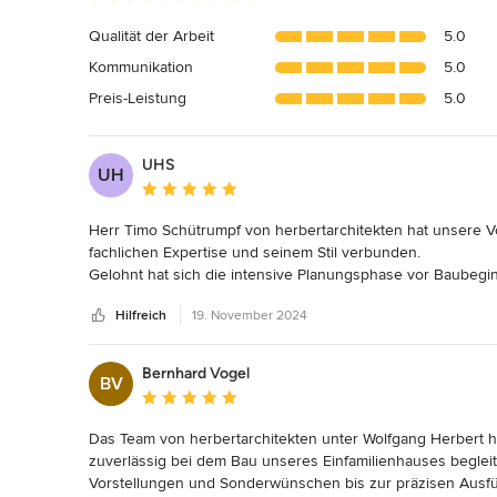
Bewertung:
5
Qualität der Arbeit
5.0
von
Kommunikation
5.0
5
Sternen
Preis-Leistung
5.0
UHS
UH
Durchschnittliche Bewertung: 5 von 5 Sternen
Herr Timo Schütrumpf von herbertarchitekten hat unsere V
fachlichen Expertise und seinem Stil verbunden. 

Gelohnt hat sich die intensive Planungsphase vor Baubeg
vornehmen mussten. Auch die Kontakte des Architekturbüro
Hilfreich
19. November 2024
Arbeit geleistet haben, schätzen wir sehr. Die Zusammenarb
Architekt war sehr oft für Absprachen zwischen allen Beteili
Wir finden, dass das Projekt von einem besonderen Mitein
Bernhard Vogel
BV
Durchschnittliche Bewertung: 5 von 5 Sternen
Das Team von herbertarchitekten unter Wolfgang Herbert h
zuverlässig bei dem Bau unseres Einfamilienhauses beglei
Vorstellungen und Sonderwünschen bis zur präzisen Ausfüh