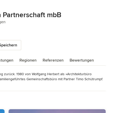
n Partnerschaft mbB
5 Sternen
gen
Speichern
istungen
Regionen
Referenzen
Bewertungen
ng zurück. 1980 von Wolfgang Herbert als »Architekturbüro 
 familiengeführtes Gemeinschaftsbüro mit Partner Timo Schütrumpf. 

gste Bauaufgaben. Die Projekte werden in allen Leistungsphasen 
rkplanung und Bauüberwachung bis zur Übergabe an den Bauherrn.

, die bei jedem Projekt gleich sind:

digkeit, Liebe zum Detail,
