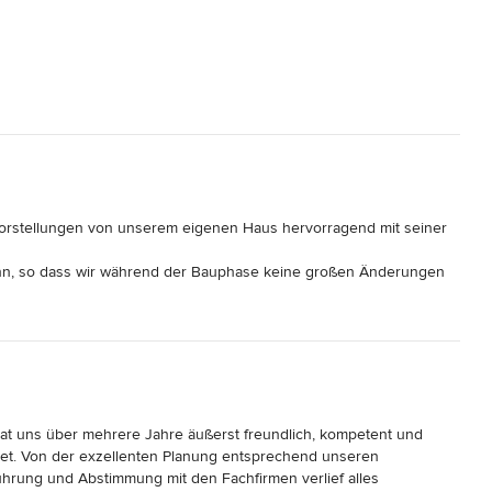
orstellungen von unserem eigenen Haus hervorragend mit seiner 
inn, so dass wir während der Bauphase keine großen Änderungen 
s zu bewährten regionalen Gewerken, die qualitativ hochwertige 
eit mit den Gewerken auf der Baustelle war immer konstruktiv; der 
gten vor Ort.

ander geprägt war.
at uns über mehrere Jahre äußerst freundlich, kompetent und 
tet. Von der exzellenten Planung entsprechend unseren 
rung und Abstimmung mit den Fachfirmen verlief alles 