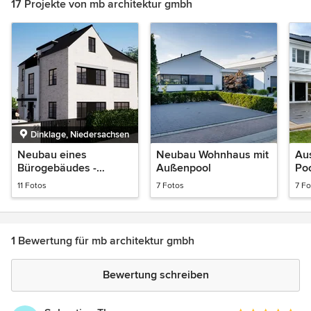
17 Projekte von mb architektur gmbh
Dinklage, Niedersachsen
Neubau eines
Neubau Wohnhaus mit
Au
Bürogebäudes -
Außenpool
Poo
Innenarchitektur
11 Fotos
7 Fotos
7 Fo
1 Bewertung für mb architektur gmbh
Bewertung schreiben