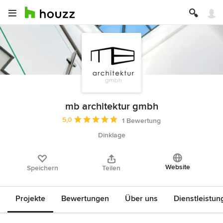
mb architektur gmbh
Durchschnittliche Bewertung: 5 von 5 Sternen
5,0
1 Bewertung
Dinklage
Website
Speichern
Teilen
Projekte
Bewertungen
Über uns
Dienstleistun