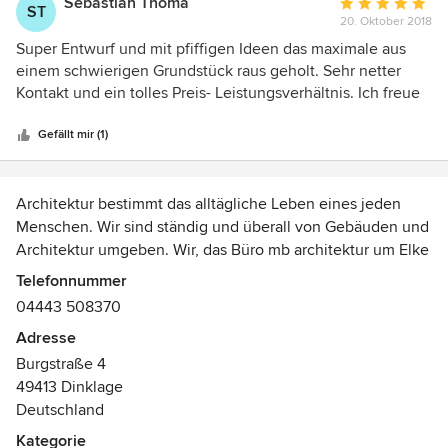
Sebastian Thoma
Durchschnittlic
ST
20. Oktober 2018
Bewertung:
5
Super Entwurf und mit pfiffigen Ideen das maximale aus
von
einem schwierigen Grundstück raus geholt. Sehr netter
5
Kontakt und ein tolles Preis- Leistungsverhältnis. Ich freue
Sternen
mich schon auf die Umsetzung der Planung.
Gefällt mir (1)
Architektur bestimmt das alltägliche Leben eines jeden
Menschen. Wir sind ständig und überall von Gebäuden und
Architektur umgeben. Wir, das Büro mb architektur um Elke
Meinert-Bahlmann, haben es uns deshalb zur Aufgabe
Telefonnummer
gemacht, die Qualität des Lebensumfeldes unserer Kunden
04443 508370
zu verbessern. Wir sehen genau hin, hören Ihnen gut zu
Adresse
bei Ihren Vorstellungen und Wünschen und planen mit
Burgstraße 4
Ihnen gemeinsam. Bei der Realisierung Ihres Projektes
49413 Dinklage
stehen wir Ihnen mit Engagement und Tatkraft zur Seite.
Deutschland
Kategorie