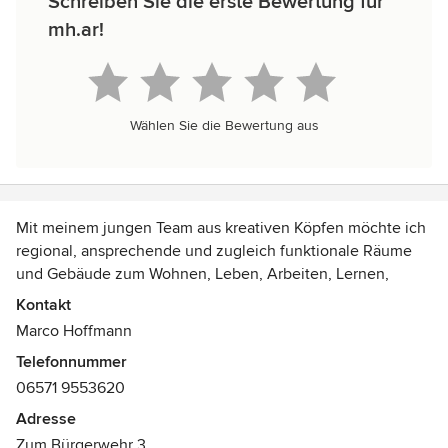
Schreiben Sie die erste Bewertung für
mh.ar!
Wählen Sie die Bewertung aus
Mit meinem jungen Team aus kreativen Köpfen möchte ich
regional, ansprechende und zugleich funktionale Räume
und Gebäude zum Wohnen, Leben, Arbeiten, Lernen,
Konsumieren, Genießen - vor allem zum Wohlfühlen -
Kontakt
schaffen.
Marco Hoffmann
Telefonnummer
06571 9553620
Adresse
Zum Bürgerwehr 3