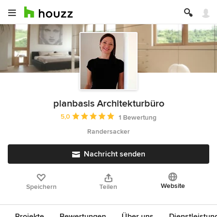
planbasis Architekturbüro
Durchschnittliche Bewertung: 5 von 5 Sternen
5,0
1 Bewertung
Randersacker
Nachricht senden
Website
Speichern
Teilen
Projekte
Bewertungen
Über uns
Dienstleistun