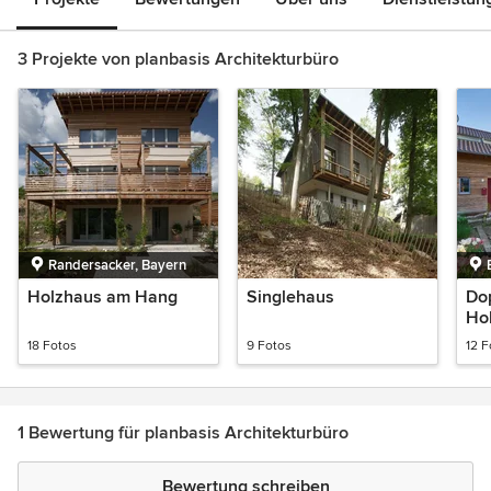
3 Projekte von planbasis Architekturbüro
Randersacker, Bayern
Holzhaus am Hang
Singlehaus
Dop
Ho
18 Fotos
9 Fotos
12 F
1 Bewertung für planbasis Architekturbüro
Bewertung schreiben