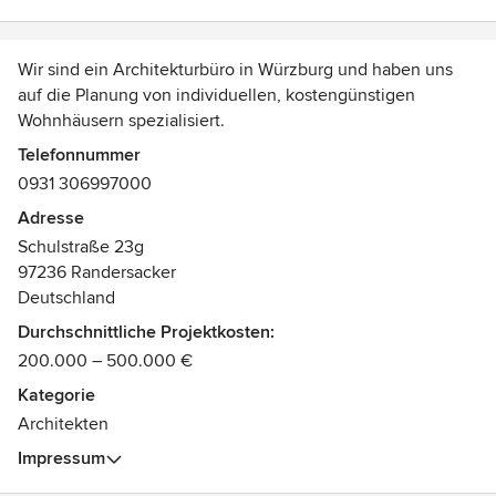
Wir sind ein Architekturbüro in Würzburg und haben uns
auf die Planung von individuellen, kostengünstigen
Wohnhäusern spezialisiert.
Wir helfen Ihnen, Ihre Bauprojekte erfolgreich und
Telefonnummer
wirtschaftlich umzusetzen.
0931 306997000
Adresse
Schulstraße 23g
97236 Randersacker
Deutschland
Durchschnittliche Projektkosten:
200.000 – 500.000 €
Kategorie
Architekten
Impressum