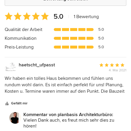
Durchschnittliche
5.0
|
1 Bewertung
Bewertung:
5
Qualität der Arbeit
5.0
von
Kommunikation
5.0
5
Sternen
Preis-Leistung
5.0
haetscht_ufpasst
Durchschnittlic
4. Mai 2021
Bewertung:
5
Wir haben ein tolles Haus bekommen und fühlen uns
von
rundum wohl darin. Es ist einfach perfekt für uns! Planung,
5
Kosten u. Termine waren immer auf den Punkt. Die Bauzeit
Sternen
hat sogar Spaß gemacht . Herzlichen Dank nochmal.
Gefällt mir
Kommentar von planbasis Architekturbüro:
Vielen Dank auch, es freut mich sehr dies zu
hören!