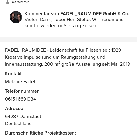
zufrieden mit der Arbeit der beiden sympatischen Damen.
Gefällt mir
Tilman Stolte, Architekt AKH
Kommentar von FADEL_RAUMIDEE GmbH & Co.
KG:
Vielen Dank, lieber Herr Stolte. Wir freuen uns
künftig wieder für Sie tätig zu sein!
FADEL_RAUMIDEE - Leidenschaft für Fliesen seit 1929
Kreative Impulse rund um Raumgestaltung und
Innenausstattung. 200 m² große Ausstellung seit Mai 2013
inmitten von Darmstadt. Edle Natursteine, ausgesuchte
Kontakt
Fliesen, einzelne Sanitärobjekte und Armaturen (VOLA)
Melanie Fadel
sowie italienische Badmöbel, FROST-Produkte, einzigartige
Telefonnummer
Designmöbel aus Gerüstholz und dekoratives
06151 6691034
Kunsthandwerk finden Sie dort.
Adresse
Bei uns können Sie in entspannter Atmosphäre
64287 Darmstadt
Entscheidungen zur Verschönerung Ihres Wohnambientes
Deutschland
treffen. Wir liefern Ihnen viele Anregungen für eigene
Durchschnittliche Projektkosten:
Gestaltungsräume und Anschauungsmaterial für konkrete