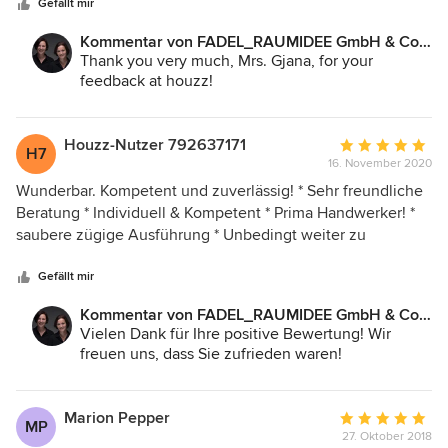
future to consider again you as the first choice.
Gefällt mir
Kommentar von FADEL_RAUMIDEE GmbH & Co.
KG:
Thank you very much, Mrs. Gjana, for your
feedback at houzz!
Houzz-Nutzer 792637171
Durchschnittlic
H7
16. November 2020
Bewertung:
5
Wunderbar. Kompetent und zuverlässig! * Sehr freundliche
von
Beratung * Individuell & Kompetent * Prima Handwerker! *
5
saubere zügige Ausführung * Unbedingt weiter zu
Sternen
empfehlen (:
Gefällt mir
Kommentar von FADEL_RAUMIDEE GmbH & Co.
KG:
Vielen Dank für Ihre positive Bewertung! Wir
freuen uns, dass Sie zufrieden waren!
Marion Pepper
Durchschnittlic
MP
27. Oktober 2018
Bewertung: