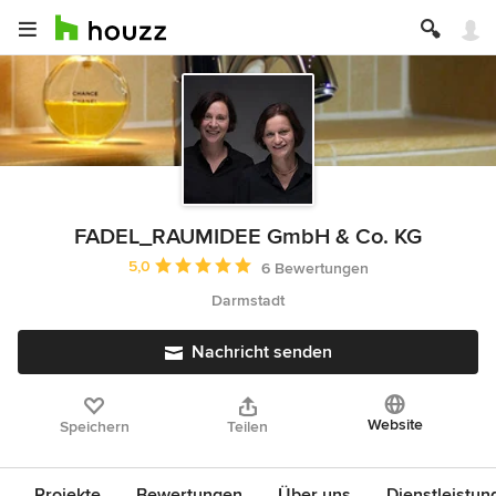
FADEL_RAUMIDEE GmbH & Co. KG
Durchschnittliche Bewertung: 5 von 5 Sternen
5,0
6 Bewertungen
Darmstadt
Nachricht senden
Website
Speichern
Teilen
Projekte
Bewertungen
Über uns
Dienstleistun