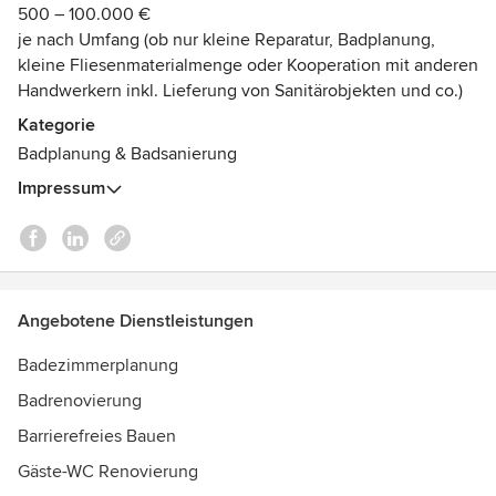
500 – 100.000 €
Bauvorhaben.
je nach Umfang (ob nur kleine Reparatur, Badplanung,
kleine Fliesenmaterialmenge oder Kooperation mit anderen
Wir begleiten Sie persönlich bei der Umsetzung Ihrer
Handwerkern inkl. Lieferung von Sanitärobjekten und co.)
Gestaltungsvorhaben – von der ersten Idee zur konkreten
Planung – von der handwerklichen Leistung bis zur
Kategorie
Bauabnahme.
Badplanung & Badsanierung
Impressum
Anja Fadel, Dipl.-Ing. Architektur der TU Darmstadt und
Melanie Fadel, Dipl.-Betriebswirtin (FH) begrüßen Sie
gerne!
Angebotene Dienstleistungen
Badezimmerplanung
Badrenovierung
Barrierefreies Bauen
Gäste-WC Renovierung