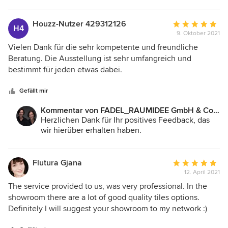
Houzz-Nutzer 429312126
Durchschnittlic
H4
9. Oktober 2021
Bewertung:
5
Vielen Dank für die sehr kompetente und freundliche
von
Beratung. Die Ausstellung ist sehr umfangreich und
5
bestimmt für jeden etwas dabei.
Sternen
Gefällt mir
Kommentar von FADEL_RAUMIDEE GmbH & Co.
KG:
Herzlichen Dank für Ihr positives Feedback, das
wir hierüber erhalten haben.
Flutura Gjana
Durchschnittlic
12. April 2021
Bewertung:
5
The service provided to us, was very professional. In the
von
showroom there are a lot of good quality tiles options.
5
Definitely I will suggest your showroom to my network :)
Sternen
and I will be happy in case I will need your products in the