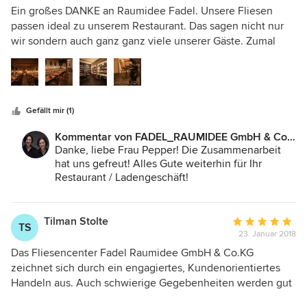
5
Ein großes DANKE an Raumidee Fadel. Unsere Fliesen
von
passen ideal zu unserem Restaurant. Das sagen nicht nur
5
wir sondern auch ganz ganz viele unserer Gäste. Zumal
Sternen
ganz viele denken, wir hätten beim Umbau wieder alte
Holzdielen zum Vorschein gebracht. Sind es aber nicht. Es
sind Fliesen im Vintage-Holz-Look. Suuuuper!! Again: tolle
Fliesen, toller Service.
Gefällt mir (1)
Kommentar von FADEL_RAUMIDEE GmbH & Co.
KG:
Danke, liebe Frau Pepper! Die Zusammenarbeit
hat uns gefreut! Alles Gute weiterhin für Ihr
Restaurant / Ladengeschäft!
Tilman Stolte
Durchschnittlic
TS
23. Januar 2018
Bewertung:
5
Das Fliesencenter Fadel Raumidee GmbH & Co.KG
von
zeichnet sich durch ein engagiertes, Kundenorientiertes
5
Handeln aus. Auch schwierige Gegebenheiten werden gut
Sternen
und kompetent erledigt. Ich war und bin immer noch sehr