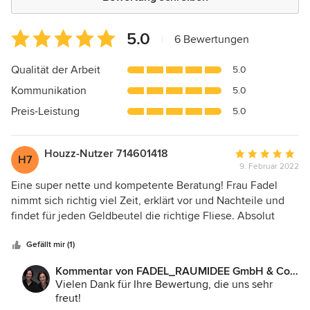
Durchschnittliche
5.0
|
6 Bewertungen
Bewertung:
5
Qualität der Arbeit
5.0
von
Kommunikation
5.0
5
Sternen
Preis-Leistung
5.0
Houzz-Nutzer 714601418
Durchschnittlic
H7
9. Februar 2022
Bewertung:
5
Eine super nette und kompetente Beratung! Frau Fadel
von
nimmt sich richtig viel Zeit, erklärt vor und Nachteile und
5
findet für jeden Geldbeutel die richtige Fliese. Absolut
Sternen
empfehlenswert.
Gefällt mir (1)
Kommentar von FADEL_RAUMIDEE GmbH & Co.
KG:
Vielen Dank für Ihre Bewertung, die uns sehr
freut!