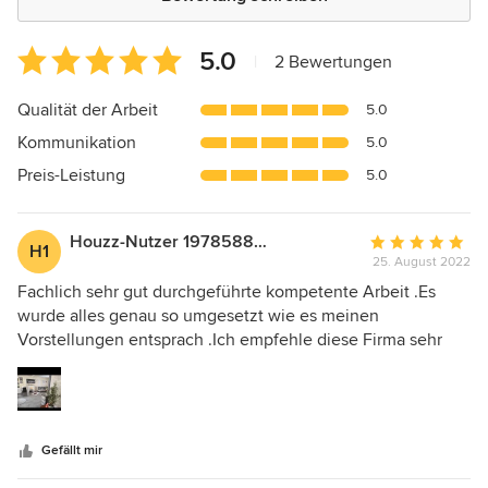
Durchschnittliche
5.0
|
2 Bewertungen
Bewertung:
5
Qualität der Arbeit
5.0
von
Kommunikation
5.0
5
Sternen
Preis-Leistung
5.0
Houzz-Nutzer 197858822
Durchschnittlic
H1
25. August 2022
Bewertung:
5
Fachlich sehr gut durchgeführte kompetente Arbeit .Es
von
wurde alles genau so umgesetzt wie es meinen
5
Vorstellungen entsprach .Ich empfehle diese Firma sehr
Sternen
gerne weiter ...wunderbare Fliesenarbeit
Gefällt mir