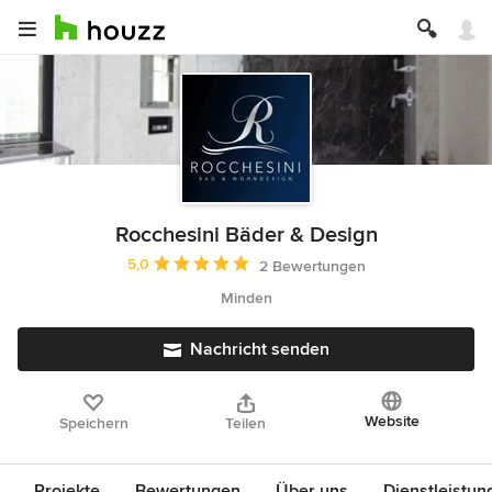
Rocchesini Bäder & Design
Durchschnittliche Bewertung: 5 von 5 Sternen
5,0
2 Bewertungen
Minden
Nachricht senden
Website
Speichern
Teilen
Projekte
Bewertungen
Über uns
Dienstleistun