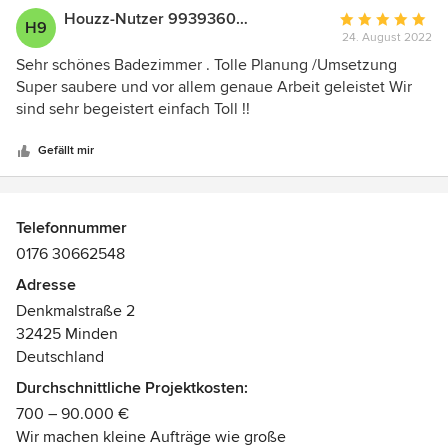
Houzz-Nutzer 993936035
Durchschnittlic
H9
24. August 2022
Bewertung:
5
Sehr schönes Badezimmer . Tolle Planung /Umsetzung
von
Super saubere und vor allem genaue Arbeit geleistet Wir
5
sind sehr begeistert einfach Toll !!
Sternen
Gefällt mir
Telefonnummer
0176 30662548
Adresse
Denkmalstraße 2
32425 Minden
Deutschland
Durchschnittliche Projektkosten:
700 – 90.000 €
Wir machen kleine Aufträge wie große