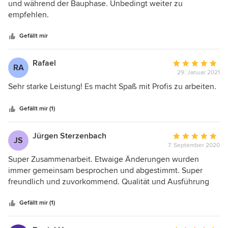
von
und während der Bauphase. Unbedingt weiter zu
5
empfehlen.
Sternen
Gefällt mir
Rafael
Durchschnittlic
RA
29. Januar 2021
Bewertung:
5
Sehr starke Leistung! Es macht Spaß mit Profis zu arbeiten.
von
5
Gefällt mir (1)
Sternen
Jürgen Sterzenbach
Durchschnittlic
JS
7. September 2020
Bewertung:
5
Super Zusammenarbeit. Etwaige Änderungen wurden
von
immer gemeinsam besprochen und abgestimmt. Super
5
freundlich und zuvorkommend. Qualität und Ausführung
Sternen
ohne Beanstandungen. Abschlussbesprechung super
vorbereitet und wirklich nur das aufgeführt was
Gefällt mir (1)
abweichend vom Vertrag gemeinsam besprochen wurde.
Nur zu empfehlen