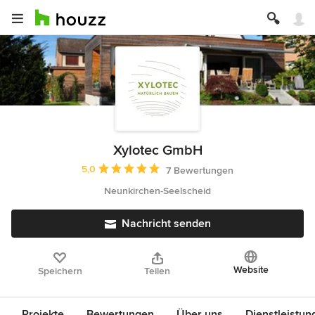
Xylotec GmbH
Durchschnittliche Bewertung: 5 von 5 Sternen
5,0
7 Bewertungen
Neunkirchen-Seelscheid
Nachricht senden
Website
Speichern
Teilen
Projekte
Bewertungen
Über uns
Dienstleistun