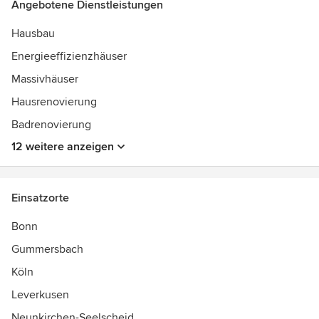
Angebotene Dienstleistungen
Wir planen und realisieren nur Häuser, die unseren eigenen
Hausbau
Qualitätsansprüchen für 100% gesundes, klimaschützendes
und energieeffizientes Bauen entsprechen.
Energieeffizienzhäuser
Massivhäuser
Jedes Xylotec-Holzhaus ist ein Unikat.
Gebaut nach Ihren persönlichen Vorstellungen.
Hausrenovierung
Badrenovierung
12 weitere anzeigen
Einsatzorte
Bonn
Gummersbach
Köln
Leverkusen
Neunkirchen-Seelscheid