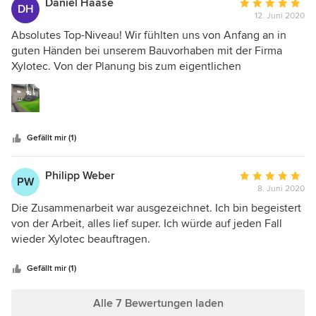
Daniel Haase
Durchschnittlic
DH
12. Juni 2020
Bewertung:
5
Absolutes Top-Niveau! Wir fühlten uns von Anfang an in
von
guten Händen bei unserem Bauvorhaben mit der Firma
5
Xylotec. Von der Planung bis zum eigentlichen
Sternen
Bauabschnitt war alles hervorragend organisiert. Das
gesamte Team ist sehr professionell.
Gefällt mir (1)
Philipp Weber
Durchschnittlic
PW
8. Juni 2020
Bewertung:
5
Die Zusammenarbeit war ausgezeichnet. Ich bin begeistert
von
von der Arbeit, alles lief super. Ich würde auf jeden Fall
5
wieder Xylotec beauftragen.
Sternen
Gefällt mir (1)
Alle 7 Bewertungen laden