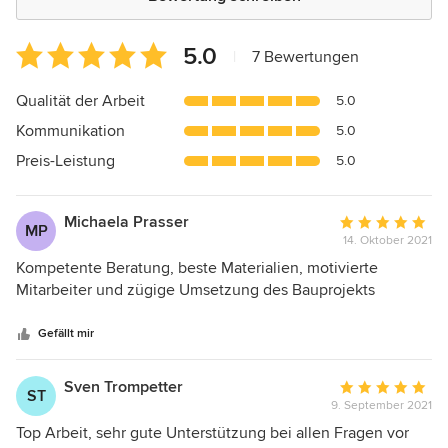
Durchschnittliche
5.0
|
7 Bewertungen
Bewertung:
5
Qualität der Arbeit
5.0
von
Kommunikation
5.0
5
Sternen
Preis-Leistung
5.0
Michaela Prasser
Durchschnittlic
MP
14. Oktober 2021
Bewertung:
5
Kompetente Beratung, beste Materialien, motivierte
von
Mitarbeiter und zügige Umsetzung des Bauprojekts
5
Sternen
Gefällt mir
Sven Trompetter
Durchschnittlic
ST
9. September 2021
Bewertung:
5
Top Arbeit, sehr gute Unterstützung bei allen Fragen vor