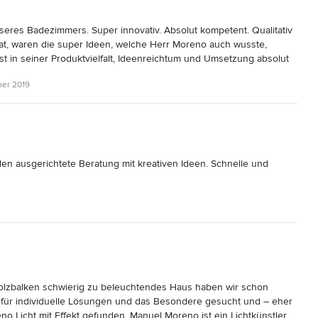
nseres Badezimmers. Super innovativ. Absolut kompetent. Qualitativ 
t, waren die super Ideen, welche Herr Moreno auch wusste, 
 in seiner Produktvielfalt, Ideenreichtum und Umsetzung absolut 
beraubende Lösungen für Illuminationen sucht, ist hier an der 
ber 2019
ausgerichtete Beratung mit kreativen Ideen. Schnelle und 
olzbalken schwierig zu beleuchtendes Haus haben wir schon 
 für individuelle Lösungen und das Besondere gesucht und – eher 
no Licht mit Effekt gefunden. Manuel Moreno ist ein Lichtkünstler, 