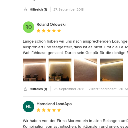
der es versteht, die vorgegebene bauliche Situation zu an
Hilfreich (1)
27. September 2018
einen passgenaues Konzept zu entwickeln und vor allem a
Das Ergebnis ist überwältigend! Befreit von all unseren alt
unsichtbar verbaut – modernste ansteuerbare und frei prog
Roland Orlowski
RO
Bereichen des Hauses innen und außen für genau diejenige
Durchschnittliche Bewertung: 5 von 5 Sternen
gewünscht oder benötigt werden. 

Vom Erstkontakt über die Planung bis zur Umsetzung und 
Lange schon haben wir uns nach ansprechenden Lösungen
Team seine Professionalität eindrucksvoll unter Beweis gest
ausprobiert und festgestellt, dass ist es nicht. Erst die Fa
mit Blick auf die kalkulierten Kosten – soll dabei nicht u
Wohlfühloase gemacht. Durch sein Gespür für die richtige
gut gelaunt ist... ;-)

Gefühl gehabt. Sein Lichtkonzept hat uns überzeugt und wi
Diese Firma ist für anspruchsvolle Kunden unbedingt weit
wurden innerhalb kürzester Zeit unsere Wohnräume zu Räum
Leistungsverhältnis stimmt, die Freundlichkeit in Beratung u
unsere Erwartungen.
Hilfreich (1)
26. September 2018
Zuletzt bearbeitet:
26. S
Hamaland LandApo
HL
Durchschnittliche Bewertung: 5 von 5 Sternen
Wir haben von der Firma Moreno ein in allen Belangen umfa
Kombination von ästhetischen, funktionalen und energies