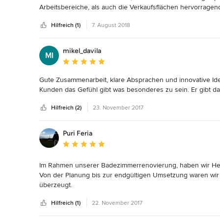
Arbeitsbereiche, als auch die Verkaufsflächen hervorragen
Die Zusammenarbeit während des gesamten Projekts lief he
Hilfreich (1)
7. August 2018
ausgezeichnet!
mikel_davila
MI
Durchschnittliche Bewertung: 5 von 5 Sternen
Gute Zusammenarbeit, klare Absprachen und innovative Ide
Kunden das Gefühl gibt was besonderes zu sein. Er gibt d
Hilfreich (2)
23. November 2017
Puri Feria
Durchschnittliche Bewertung: 5 von 5 Sternen
Im Rahmen unserer Badezimmerrenovierung, haben wir Herr
Von der Planung bis zur endgültigen Umsetzung waren wir
überzeugt.
Hilfreich (1)
22. November 2017