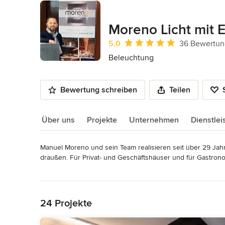
Moreno Licht mit E
Durchschnittliche Bewertung: 5 von 
5,0
36 Bewertu
Beleuchtung
Bewertung schreiben
Teilen
Über uns
Projekte
Unternehmen
Dienstle
Manuel Moreno und sein Team realisieren seit über 29 Jahr
Über uns
draußen. Für Privat- und Geschäftshäuser und für Gastrono
jeweiligen Situation aufs Neue inspirieren, berücksichtigt
Mehr lesen
immer die Beleuchtung, die zu seinen Kunden und deren Be
Zurück zum Menü
Häufig haben Morenos Projekte einen hohen Anspruch an Qual
24 Projekte
Auftragsabwicklung ist gerade in den stark publikumsfrequ
gewünscht. Deshalb bietet Moreno neben Zuverlässigkeit, 