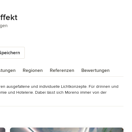
ffekt
5 Sternen
ngen
Speichern
istungen
Regionen
Referenzen
Bewertungen
en ausgefallene und individuelle Lichtkonzepte. Für drinnen und 
mie und Hotelerie. Dabei lässt sich Moreno immer von der 
 räumliche Gegebenheiten und menschliches Verhalten und findet so 
dürfnissen passt.

ität und Kreativität - eine diskrete und schnelle 
entierten Objekten der Gastronomie und Hotelerie kundenseitig 
Kompetenz und Professionalität auch eine Menge 