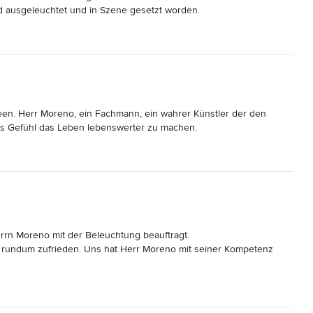
d ausgeleuchtet und in Szene gesetzt worden.

rvorragend und der Service selbst nach Projektende ist 
en. Herr Moreno, ein Fachmann, ein wahrer Künstler der den 
as Gefühl das Leben lebenswerter zu machen.
n Moreno mit der Beleuchtung beauftragt. 

 rundum zufrieden. Uns hat Herr Moreno mit seiner Kompetenz 