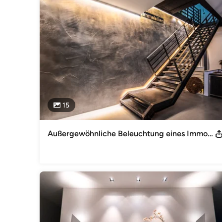
Einfühlungsvermögen. Und ein Team, das seine Vorstellun
In seiner Werkstatt kreiert Manuel Moreno die unterschiedl
zählt das Motto: Geht nicht, gibt es nicht. Deshalb erstra
selber geschaffen hat – zum Beispiel, wenn die am Markt
Kunden entsprechen.

www.morenolichtmiteffekt.deiooo

www.mallorca.morenolichtmiteffekt.de
Impressum
15
Moreno Licht mit Effekt Beckeradstr. 111 45897 Gelsenkir
Umsatzsteuer-Identifikationsnummer gemäß § 27 a Umsatz
Kategorie
Außergewöhnliche Beleuchtung eines Immobilien Stores
Beleuchtung