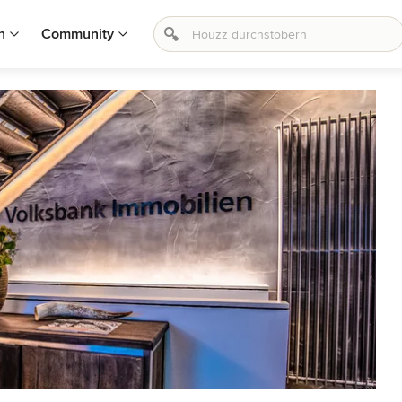
n
Community