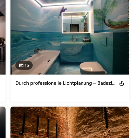
gen passgenau umsetzt.

ichsten Lampen für unterschiedlichste Einsatzmöglichkeiten. Hier 
hlen in einigen Projekten auch Lampen und Leuchten, die Moreno 
 vorhandenen Lampen nicht den Wünschen und Vorstellungen der 
15
chen Manuel Moreno m.moreno@morenolichtmiteffekt.de
steuergesetz: DE 183395642
Durch professionelle Lichtplanung – Badezimmer mit Strandfeeling