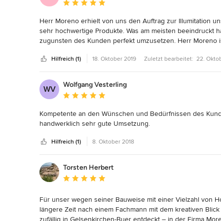
Durchschnittliche Bewertung: 5 von 5 Sternen
Herr Moreno erhielt von uns den Auftrag zur Illumitation u
sehr hochwertige Produkte. Was am meisten beeindruckt ha
zugunsten des Kunden perfekt umzusetzen. Herr Moreno ist
weiter zu empfehlen. Wer innovative, einzigartige und atem
Hilfreich (1)
18. Oktober 2019
Zuletzt bearbeitet:
22. Okto
besten Adresse.
Wolfgang Vesterling
WV
Durchschnittliche Bewertung: 5 von 5 Sternen
Kompetente an den Wünschen und Bedürfnissen des Kunden 
handwerklich sehr gute Umsetzung.
Hilfreich (1)
8. Oktober 2018
Torsten Herbert
Durchschnittliche Bewertung: 5 von 5 Sternen
Für unser wegen seiner Bauweise mit einer Vielzahl von H
längere Zeit nach einem Fachmann mit dem kreativen Blick
zufällig in Gelsenkirchen-Buer entdeckt – in der Firma More