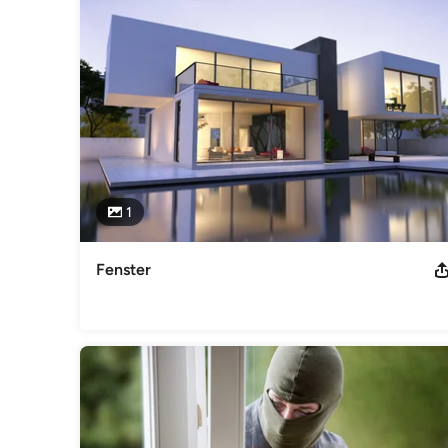
Registernummer: HRB 14906
Kategorie
Fenster
1
Fenster