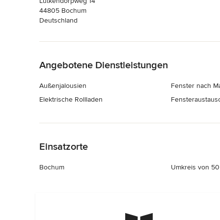
Lütkendorpweg 14
44805 Bochum
Deutschland
Zurück zum Menü
Angebotene Dienstleistungen
Außenjalousien
Fenster nach M
Elektrische Rollladen
Fensteraustaus
Zurück zum Menü
Einsatzorte
Bochum
Umkreis von 50