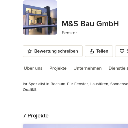
M&S Bau GmbH
Fenster
Bewertung schreiben
Teilen
Über uns
Projekte
Unternehmen
Dienstle
Ihr Spezialist in Bochum. Für Fenster, Haustüren, Sonnens
Über uns
Qualität. 

Produktprogramm: Fenster, Schiebetüren, Haustüren, Sonn
Mehr lesen
Einbruchschutz, KfW-Förderung
Zurück zum Menü
Impressum
M&S Bau GmbH Lütkendorpweg 14 44805 Bochum Telefon: +
7 Projekte
bochum.de Internet: www.ms-bau-bochum.de Geschäftsführu
Jacqueline Sanftenschneider (Dipl.-Betriebswirtin) (Kaufmä