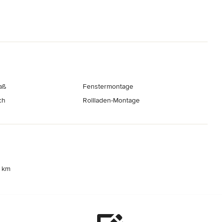
aß
Fenstermontage
ch
Rollladen-Montage
 km