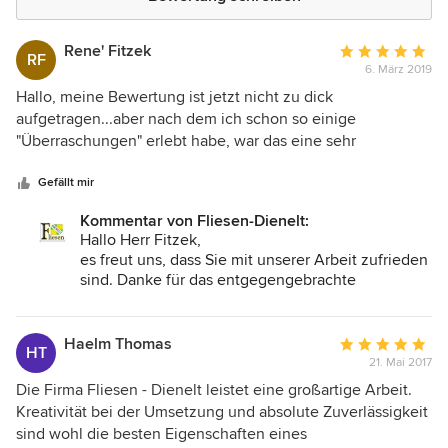
Rene' Fitzek
Durchschnittlic
RF
6. März 2019
Bewertung:
5
Hallo, meine Bewertung ist jetzt nicht zu dick
von
aufgetragen...aber nach dem ich schon so einige
5
"Überraschungen" erlebt habe, war das eine sehr
Sternen
angenehme Zusammenarbeit. Mein Bad wurde von
grundauf neu hergerichtet. Der zeitliche Ablauf sowie die
Gefällt mir
fachliche Kompetenz haben unsere Erwartungen erfüllt.
Kommentar von Fliesen-Dienelt:
Wir sind bestens zufrieden und können die Firma Fliesen
Hallo Herr Fitzek,
Dienelt ruhigen Gewissens weiter empfehlen.
es freut uns, dass Sie mit unserer Arbeit zufrieden
sind. Danke für das entgegengebrachte
Vertrauen.
Fa. Fliesen-Dienelt
Haelm Thomas
Durchschnittlic
HT
21. Mai 2017
Bewertung:
5
Die Firma Fliesen - Dienelt leistet eine großartige Arbeit.
von
Kreativität bei der Umsetzung und absolute Zuverlässigkeit
5
sind wohl die besten Eigenschaften eines