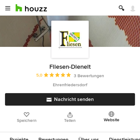
Fliesen-Dienelt
Durchschnittliche Bewertung: 5 von 5 Sternen
5,0
3 Bewertungen
Ehrenfriedersdorf
Nachricht senden
Website
Speichern
Teilen
Projekte
Bewertungen
Über uns
Dienstleistun