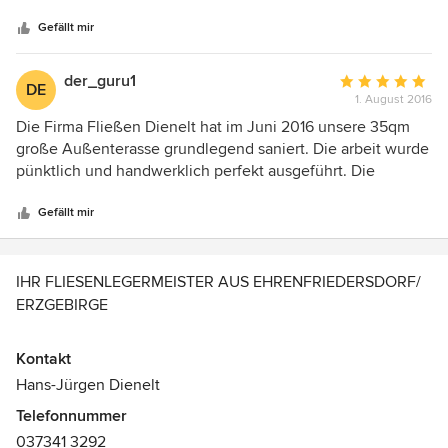
Sternen
Handwerkbetriebes in der Gegenwart. Außerdem stimmen
das Preis - Leistungsverhältnis und die Qualität. Wir waren
Gefällt mir
immer sehr zufrieden.
der_guru1
Durchschnittlic
DE
1. August 2016
Bewertung:
5
Die Firma Fließen Dienelt hat im Juni 2016 unsere 35qm
von
große Außenterasse grundlegend saniert. Die arbeit wurde
5
pünktlich und handwerklich perfekt ausgeführt. Die
Sternen
Beratung und der Service waren sehr gut und
zuvorkommend, und das zu einem faieren Preis.
Gefällt mir
IHR FLIESENLEGERMEISTER AUS EHRENFRIEDERSDORF/
ERZGEBIRGE
Unser kleines Team besteht aus Meister und Geselle. Wir
Kontakt
sind überregional im Kaminbau und bei Fliesen-, Platten-
Hans-Jürgen Dienelt
und Mosaikarbeiten mit unserem Fachwissen und unserer
Telefonnummer
Erfahrung für Sie tätig.
037341 3292
Wir werden Ihre Wünsche und Vorstellungen mit Freude für