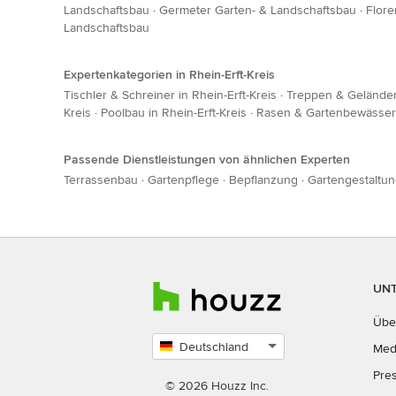
Landschaftsbau
·
Germeter Garten- & Landschaftsbau
·
Flore
Landschaftsbau
Expertenkategorien in Rhein-Erft-Kreis
Tischler & Schreiner in Rhein-Erft-Kreis
·
Treppen & Geländer 
Kreis
·
Poolbau in Rhein-Erft-Kreis
·
Rasen & Gartenbewässeru
Passende Dienstleistungen von ähnlichen Experten
Terrassenbau
·
Gartenpflege
·
Bepflanzung
·
Gartengestaltu
UN
Übe
Deutschland
Med
Land
Pre
auswählen
© 2026 Houzz Inc.