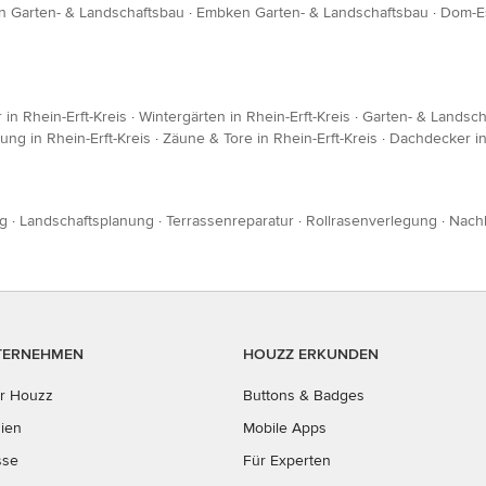
n Garten- & Landschaftsbau
·
Embken Garten- & Landschaftsbau
·
Dom-Es
in Rhein-Erft-Kreis
·
Wintergärten in Rhein-Erft-Kreis
·
Garten- & Landscha
ng in Rhein-Erft-Kreis
·
Zäune & Tore in Rhein-Erft-Kreis
·
Dachdecker in 
ng
·
Landschaftsplanung
·
Terrassenreparatur
·
Rollrasenverlegung
·
Nach
TERNEHMEN
HOUZZ ERKUNDEN
r Houzz
Buttons & Badges
ien
Mobile Apps
sse
Für Experten