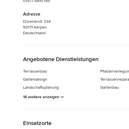
01577 6497765
Adresse
Dürenerstr 334
50171 Kerpen
Deutschland
Zurück zum Menü
Angebotene Dienstleistungen
Terrassenbau
Pflasterverlegu
Gartendesign
Terrassenrepara
Landschaftsplanung
Gartenbau
18 weitere anzeigen
Zurück zum Menü
Einsatzorte