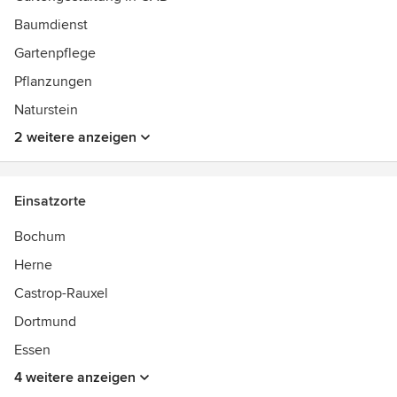
Elementen umgestalten wollen, wir unterstützen Sie bei
der Gartengestaltung von der Beratung und Planung bis
Baumdienst
zum fertigen Garten.
Gartenpflege
Pflanzungen
Naturstein
2 weitere anzeigen
Einsatzorte
Bochum
Herne
Castrop-Rauxel
Dortmund
Essen
4 weitere anzeigen