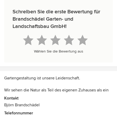
Schreiben Sie die erste Bewertung für
Brandschädel Garten- und
Landschaftsbau GmbH!
Wählen Sie die Bewertung aus
Gartengestaltung ist unsere Leidenschaft.
Wir sehen die Natur als Teil des eigenen Zuhauses als ein
wertvolles Gut an – ein Rückzugsort mit ganz persönlicher
Kontakt
Atmosphäre. Daher ist es uns wichtig, Ihren Garten nach
Björn Brandschädel
Ihren individuellen Vorstellungen und Wünschen zu
Telefonnummer
konzipieren, gestalten und zu bauen.