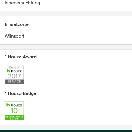
2017 für die Anzahl und Qualität der Kundenbewertungen
Inneneinrichtung
Einsatzorte
Wilnsdorf
1 Houzz-Award
1 Houzz-Badge