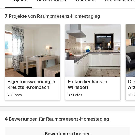
7 Projekte von Raumpraesenz-Homestaging
Eigentumswohnung in
Einfamilienhaus in
Di
Kreuztal-Krombach
Wilnsdort
Arz
Fe
28 Fotos
32 Fotos
18 F
Sc
4 Bewertungen für Raumpraesenz-Homestaging
Bewertung schreiben