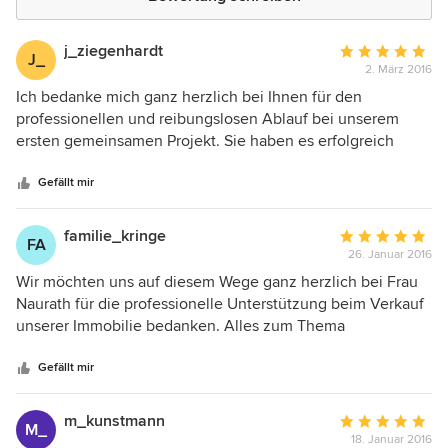
j_ziegenhardt
Durchschnittlic
J_
2. März 2016
Bewertung:
5
Ich bedanke mich ganz herzlich bei Ihnen für den
von
professionellen und reibungslosen Ablauf bei unserem
5
ersten gemeinsamen Projekt. Sie haben es erfolgreich
Sternen
verstanden aus einer stark renovierungsbedürftigen
Immobilie einen echten Blickfang werden zu lassen. Sie
Gefällt mir
haben alle Kunden mehr als zufrieden gestellt. Auf weitere
gemeinsame Projekte freue ich mich.
familie_kringe
Durchschnittlic
FA
26. Januar 2016
Bewertung:
5
Wir möchten uns auf diesem Wege ganz herzlich bei Frau
von
Naurath für die professionelle Unterstützung beim Verkauf
5
unserer Immobilie bedanken. Alles zum Thema
Sternen
"Homestaging" wird bei uns in positiver Erinnerung bleiben:
-die kompetente Beratung -die tolle Zusammenarbeit -die
Gefällt mir
Zuverlässigkeit und das gegenseitige Vertrauen -die
geschmackvolle Gestaltung -der schnelle Verkaufserfolg
m_kunstmann
Durchschnittlic
M_
Für uns war es absolutes Neuland, den Begriff
18. Januar 2016
Bewertung: