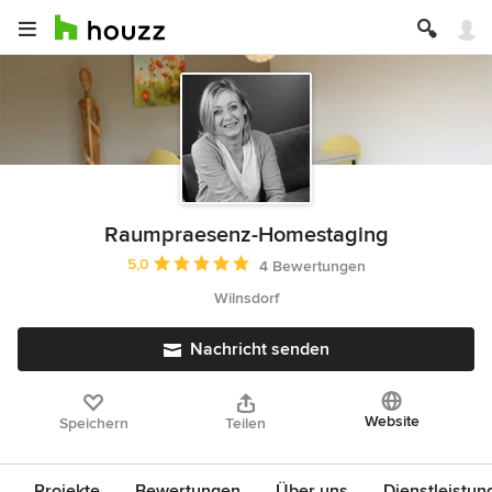
Raumpraesenz-Homestaging
Durchschnittliche Bewertung: 5 von 5 Sternen
5,0
4 Bewertungen
Wilnsdorf
Nachricht senden
Website
Speichern
Teilen
Projekte
Bewertungen
Über uns
Dienstleistun