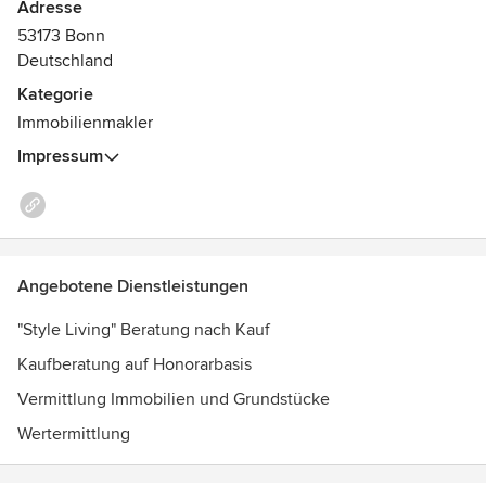
Überzeugen Sie sich als Eigentümer mit Verkaufsabsichten
Adresse
eines solchen Guts oder lassen Sie sich aufnehmen als
53173 Bonn
Kunde, der ein solches Gut kaufen möchte. Überzeugen
Deutschland
Sie sich selbst in einem persönlichen Gespräch mit ihr und
Kategorie
von ihr.
Immobilienmakler
Impressum
Angebotene Dienstleistungen
"Style Living" Beratung nach Kauf
Kaufberatung auf Honorarbasis
Vermittlung Immobilien und Grundstücke
Wertermittlung