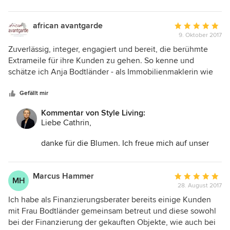
charmant und professionell. Zunächst stellte sie Ihre
Schön, dass es Ihnen bei uns gefallen hat. Ich
beiden Mitveranstalterinnen in kurzen Interviews vor. Frau
sage bis bald!
Heinichen und Frau Hennicke brachten Ihre Inhalte den
african avantgarde
Durchschnittlic
zahlreich erschienenen Gästen ihre Beziehungen zu Afrika
9. Oktober 2017
Bewertung:
in kurzen Filmen nahe. Frau Hennicke zeigte ihre
5
Zuverlässig, integer, engagiert und bereit, die berühmte
exklusiven Möbel und Accessoieres nicht nur im Film,
von
Extrameile für ihre Kunden zu gehen. So kenne und
sondern anschließend auch in den angrenzenden
5
schätze ich Anja Bodtländer - als Immobilienmaklerin wie
Räumlichkeiten der Malerfirma ´Verwandlung`. Bei Wein
Sternen
als Geschäftspartnerin. Ob Innendesign oder Hauskauf und
und afrikanischen Köstlichkeiten wurden noch sehr
-verkauf: Mit Style Living ist man in jedem Fall gut beraten.
Gefällt mir
lebhafte Gespräche geführt. Es war ein großartiger Abend.
Kommentar von Style Living:
Danke!
Liebe Cathrin,
danke für die Blumen. Ich freue mich auf unser
gemeinsames Event und fühle mich geehrt, dass
Du meine Salonpartnerin sein wirst beim 3.
Bodtländers Salon "Leben mit Avantgarde aus
Marcus Hammer
Durchschnittlic
MH
Afrika". Später mehr auf unseren Websites!
28. August 2017
Bewertung:
5
Ich habe als Finanzierungsberater bereits einige Kunden
von
mit Frau Bodtländer gemeinsam betreut und diese sowohl
5
bei der Finanzierung der gekauften Objekte, wie auch bei