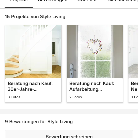
16 Projekte von Style Living
Beratung nach Kauf:
Beratung nach Kauf:
Be
30er-Jahre-
Aufarbeitung
Ne
Einfamilienhaus
Originalhaustür 30-er-
Zu
3 Fotos
2 Fotos
3 F
Sanierung
Jahre-Haus
un
Treppenhaus
Ei
9 Bewertungen für Style Living
Bewertung schreiben