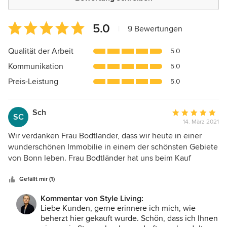
Durchschnittliche
5.0
|
9 Bewertungen
Bewertung:
5
Qualität der Arbeit
5.0
von
Kommunikation
5.0
5
Sternen
Preis-Leistung
5.0
Sch
Durchschnittlic
SC
14. März 2021
Bewertung:
5
Wir verdanken Frau Bodtländer, dass wir heute in einer
von
wunderschönen Immobilie in einem der schönsten Gebiete
5
von Bonn leben. Frau Bodtländer hat uns beim Kauf
Sternen
unseres Hauses extrem gut, kompetent und offen beraten
und sehr umsichtig zwischen Käufer und Verkäufer
Gefällt mir (1)
vermittelt. Sie stand uns, als Nicht- Bonner, mit ihren
Kommentar von Style Living:
Ortskentnissen, Handwerkerempfehlungen und Kontakten
Liebe Kunden, gerne erinnere ich mich, wie
mit Rat und Tat zur Seite. Sämtliche Unterlagen zum Haus
beherzt hier gekauft wurde. Schön, dass ich Ihnen
hat sie uns zur Verfügung gestellt. Mit ihrer Arbeit waren