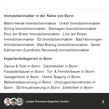
Immobilienmakler in der Nähe von Bonn
Wahn-Heide Immobilienmakler
·
Unkel Immobilienmakler
·
Sinzig Immobilienmakler
·
Remagen Immobilienmakler
·
Porz am Rhein Immobilienmakler
·
Linz am Rhein
Immobilienmakler
·
Eil Immobilienmakler
·
Bad Hönningen
Immobilienmakler
·
Bad Breisig Immobilienmakler
·
Sankt
Katharinen (Landkreis Neuwied) Immobilienmakler
Expertenkategorien in Bonn
Zäune & Tore in Bonn
·
Dachdecker in Bonn
·
Fassadenbauer in Bonn
·
Tür- & Fensterbauer in Bonn
·
Garagentore in Bonn
·
Home Staging in Bonn
·
Möbelrestaurierung in Bonn
·
Umzugsunternehmen in
Bonn
·
3D-Visualisierung in Bonn
·
Elektriker in Bonn
Lokale Premium-Experten finden
© 2026 Houzz Inc.