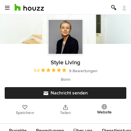
Style Living
Durchschnittliche Bewertung: 5 von 5 Sternen
5,0
9 Bewertungen
Bonn
Nachricht senden
Website
Speichern
Teilen
Projekte
Bewertungen
Über uns
Dienstleistun