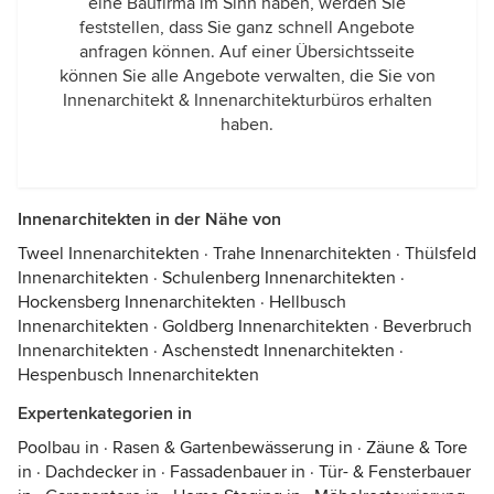
eine Baufirma im Sinn haben, werden Sie
feststellen, dass Sie ganz schnell Angebote
anfragen können. Auf einer Übersichtsseite
können Sie alle Angebote verwalten, die Sie von
Innenarchitekt & Innenarchitekturbüros erhalten
haben.
Innenarchitekten in der Nähe von
Tweel Innenarchitekten
·
Trahe Innenarchitekten
·
Thülsfeld
Innenarchitekten
·
Schulenberg Innenarchitekten
·
Hockensberg Innenarchitekten
·
Hellbusch
Innenarchitekten
·
Goldberg Innenarchitekten
·
Beverbruch
Innenarchitekten
·
Aschenstedt Innenarchitekten
·
Hespenbusch Innenarchitekten
Expertenkategorien in
Poolbau in
·
Rasen & Gartenbewässerung in
·
Zäune & Tore
in
·
Dachdecker in
·
Fassadenbauer in
·
Tür- & Fensterbauer