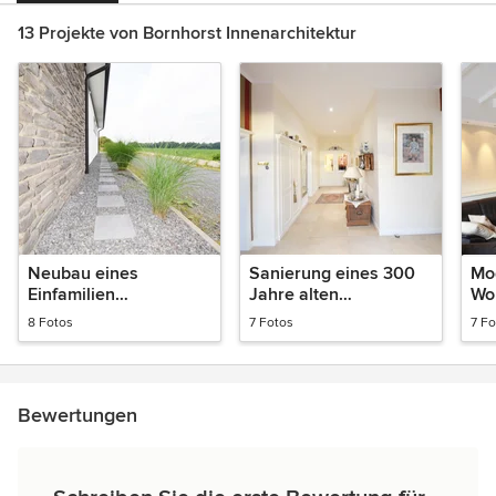
13 Projekte von Bornhorst Innenarchitektur
Neubau eines
Sanierung eines 300
Mo
Einfamilien
Jahre alten
Wo
Wohnhauses mit
Landhauses
Ka
8 Fotos
7 Fotos
7 Fo
Garage
Bewertungen