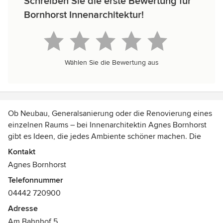
Schreiben Sie die erste Bewertung für
Bornhorst Innenarchitektur!
Wählen Sie die Bewertung aus
Ob Neubau, Generalsanierung oder die Renovierung eines
einzelnen Raums – bei Innenarchitektin Agnes Bornhorst
gibt es Ideen, die jedes Ambiente schöner machen. Die
engagierte Planerin entwickelt Raumkonzepte für Büro und
Kontakt
Verwaltungszentralen genauso wie für Arztpraxen und
Agnes Bornhorst
Pflegeeinrichtungen. Um zu einem optisch wie technisch
Telefonnummer
perfekten Ergebnis zu kommen, integriert die Diplom-
04442 720900
Ingenieurin die ästhetischen Vorlieben ihrer Kunden und
die praktischen und technischen Anforderungen in ein
Adresse
stimmiges Gesamtkonzept. Dafür analysiert sie zunächst
Am Bahnhof 5