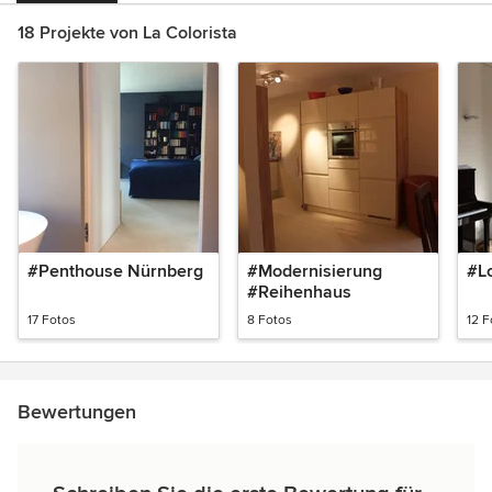
18 Projekte von La Colorista
#Penthouse Nürnberg
#Modernisierung
#Lo
#Reihenhaus
17 Fotos
8 Fotos
12 F
Bewertungen