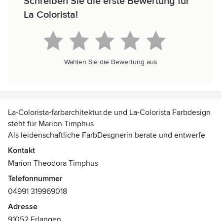
Schreiben Sie die erste Bewertung für
La Colorista!
Wählen Sie die Bewertung aus
La-Colorista-farbarchitektur.de und La-Colorista Farbdesign
steht für Marion Timphus
Als leidenschaftliche FarbDesgnerin berate und entwerfe
ich seit 27 Jahren für Privatkunden und öffentliche Bauten.
Kontakt
Wie ein Handschuh sollen meine Gebäude zu den
Marion Theodora Timphus
jeweiligen Bewohnern passen.
Telefonnummer
Ich berate mit einem breites Spektrum von kreativem
04991 319969018
Interior-Design, Industrie-Design, emotionales Farbdesign
auch für Kliniken und Praxiseinrichtung.
Adresse
91052 Erlangen