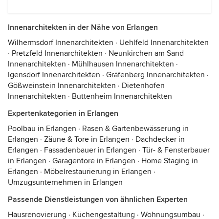
Innenarchitekten in der Nähe von Erlangen
Wilhermsdorf Innenarchitekten
·
Uehlfeld Innenarchitekten
·
Pretzfeld Innenarchitekten
·
Neunkirchen am Sand
Innenarchitekten
·
Mühlhausen Innenarchitekten
·
Igensdorf Innenarchitekten
·
Gräfenberg Innenarchitekten
·
Gößweinstein Innenarchitekten
·
Dietenhofen
Innenarchitekten
·
Buttenheim Innenarchitekten
Expertenkategorien in Erlangen
Poolbau in Erlangen
·
Rasen & Gartenbewässerung in
Erlangen
·
Zäune & Tore in Erlangen
·
Dachdecker in
Erlangen
·
Fassadenbauer in Erlangen
·
Tür- & Fensterbauer
in Erlangen
·
Garagentore in Erlangen
·
Home Staging in
Erlangen
·
Möbelrestaurierung in Erlangen
·
Umzugsunternehmen in Erlangen
Passende Dienstleistungen von ähnlichen Experten
Hausrenovierung
·
Küchengestaltung
·
Wohnungsumbau
·