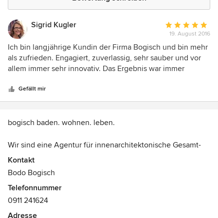
Sigrid Kugler
Durchschnittlic
19. August 2016
Bewertung:
5
Ich bin langjährige Kundin der Firma Bogisch und bin mehr
von
als zufrieden. Engagiert, zuverlassig, sehr sauber und vor
5
allem immer sehr innovativ. Das Ergebnis war immer
Sternen
wunderschön und sehr nachhaltig. Herzlichen Dank
Gefällt mir
bogisch baden. wohnen. leben.
Wir sind eine Agentur für innenarchitektonische Gesamt-
Projektierung
Kontakt
und Realisierung privater und gewerblicher Lebens- und
Bodo Bogisch
Arbeitsräume.
Telefonnummer
0911 241624
Adresse