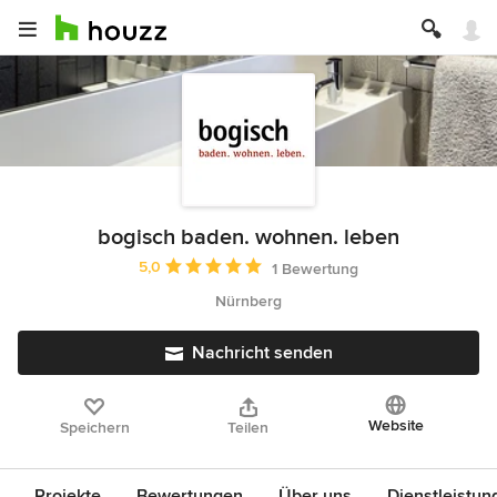
bogisch baden. wohnen. leben
Durchschnittliche Bewertung: 5 von 5 Sternen
5,0
1 Bewertung
Nürnberg
Nachricht senden
Website
Speichern
Teilen
Projekte
Bewertungen
Über uns
Dienstleistun