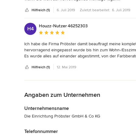
Wenn Sie sich einfach sehr gut beraten und aufgehoben fühl
Hilfreich (1)
6. Juli 2019
Zuletzt bearbeitet:
6. Juli 2019
...dann nehmen Sie die Firma Pröbster in Neumarkt! 

Seit 2008 ist die Firma Pröbster das Einrichtungshaus unse
Houzz-Nutzer 46252303
H4
waren es einzelne Zimmer und jetzt das ganze Haus. Imme
Durchschnittliche Bewertung: 5 von 5 Sternen
gerne an Freunde weiter empfohlen und werden es weiter 
Ich habe die Firma Pröbster damit beauftragt meine kompl
hervorragend eingepasst wurde bis hin zum Wohn-/Esszimm
Es wurde alles auf einander abgestimmt, von der Farbberat
Beratung in einer sehr familiären Umgebung und wunders
Hilfreich (1)
12. Mai 2019
Zurück zum Menü
Angaben zum Unternehmen
Unternehmensname
Die Einrichtung Pröbster GmbH & Co KG
Telefonnummer