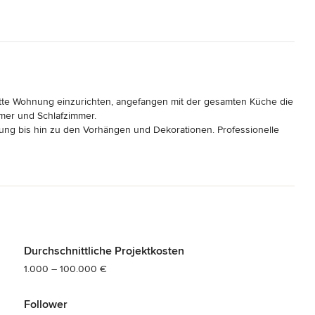
en wollen...

res Vertrauens. Mal ist es nur ein Möbelstück gewesen, dann 
r auf höchstem Niveau, einfach super! Wir haben das Unternehmen 
tun!
ette Wohnung einzurichten, angefangen mit der gesamten Küche die 
er und Schlafzimmer. 

ung bis hin zu den Vorhängen und Dekorationen. Professionelle 
chönen Möbeln. Vielen Dank ❤️
Durchschnittliche Projektkosten
1.000 – 100.000 €
Follower