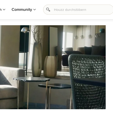
n
Community