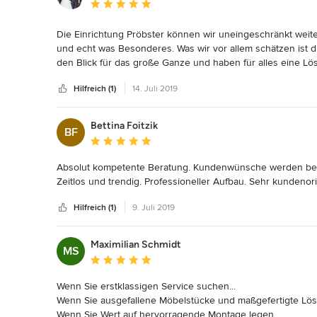
Durchschnittliche Bewertung: 5 von 5 Sternen
Die Einrichtung Pröbster können wir uneingeschränkt weitere
und echt was Besonderes. Was wir vor allem schätzen ist die
den Blick für das große Ganze und haben für alles eine Lösu
sind die Pröbsters auf Perfektion bedacht.
Hilfreich (1)
14. Juli 2019
Bettina Foitzik
BF
Durchschnittliche Bewertung: 5 von 5 Sternen
Absolut kompetente Beratung. Kundenwünsche werden bei de
Zeitlos und trendig. Professioneller Aufbau. Sehr kundenorie
Hilfreich (1)
9. Juli 2019
Maximilian Schmidt
MS
Durchschnittliche Bewertung: 5 von 5 Sternen
Wenn Sie erstklassigen Service suchen...

Wenn Sie ausgefallene Möbelstücke und maßgefertigte Lös
Wenn Sie Wert auf hervorragende Montage legen...
