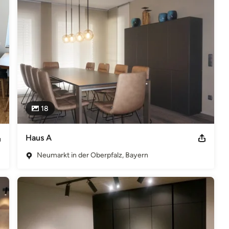
nd Co. KG Hans-Dehn-Straße 24 92318 Neumarkt Vertreten durch:
ntakt: Telefon: 09181-50998-0 Telefax: 09181-50998-50 E-Mail:
ung im Handelsregister. Registergericht:Handelsregister Nürnberg:
dentifikationsnummer gemäß §27 a Umsatzsteuergesetz: DE 186 329
18
Haus A
Neumarkt in der Oberpfalz, Bayern