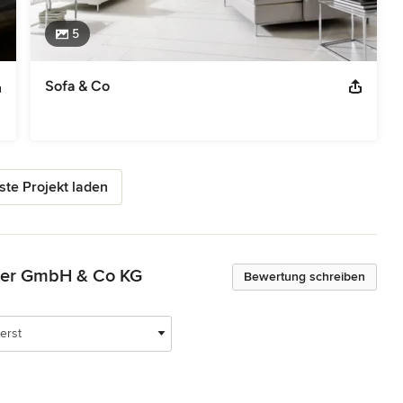
5
Sofa & Co
te Projekt laden
ster GmbH & Co KG
Bewertung schreiben
erst