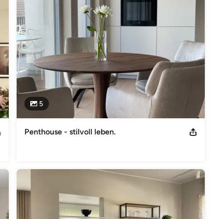
lich "ankommen" und wir gemeinsam Ihr Zuhause gestalten, in dem 
enen Antworten zu finden. Dazu gehören Farb- und Designideen 
die Umsetzung, die Sie alleine oder mit meiner Hilfe durchführen 
tzwerk aus zuverlässigen Handwerkern und Fachleuten.
Telefon: +49 173 6039303 E-Mail: irene.riedel@irooms.co
5
12332281 - brown living room © archideaphoto
Penthouse - stilvoll leben.