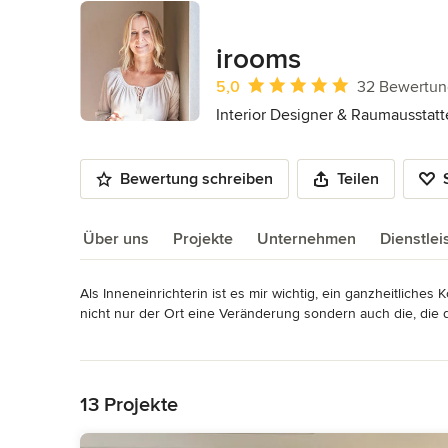
irooms
Durchschnittliche Bewertung: 5 von 
5,0
32 Bewertu
Interior Designer & Raumausstatt
Bewertung schreiben
Teilen
Über uns
Projekte
Unternehmen
Dienstle
Als Inneneinrichterin ist es mir wichtig, ein ganzheitliche
Über uns
nicht nur der Ort eine Veränderung sondern auch die, die d
Fähigkeit, Orte und Menschen zu erfühlen und zu erfassen
Mehr lesen
und Bedürfnisse meiner Kunden die Gestaltungsvorschläge 
Zurück zum Menü
Der Wunsch etwas zu verändern um sich wirklich wohl zu fü
13 Projekte
oder haben vielleicht auch Angst vor Fehlentscheidungen. 
wir mit einem Erstgespräch um herauszufinden was zu tun is