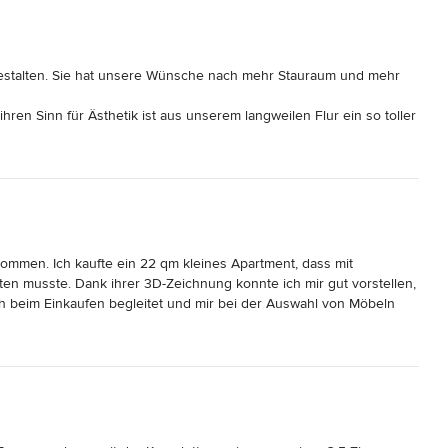
estalten. Sie hat unsere Wünsche nach mehr Stauraum und mehr 
ren Sinn für Ästhetik ist aus unserem langweilen Flur ein so toller 
euen.

Durch einen Teppich, neue Vorhänge und eine wunderbare 
hlen entstanden. Unser nächstes Projekt wird unsere Küche sein. 
es für uns einfallen lassen wird. 

nommen. Ich kaufte ein 22 qm kleines Apartment, dass mit 
hten musste. Dank ihrer 3D-Zeichnung konnte ich mir gut vorstellen, 
beim Einkaufen begleitet und mir bei der Auswahl von Möbeln 
terialberatung durchgeführt, um sicherzustellen, dass alles gut 
s war ein weiterer Erfolg. Mir war wichtig, dass meine Wünsche 
zt. Ich kann sie als kompetente und zuverlässige 