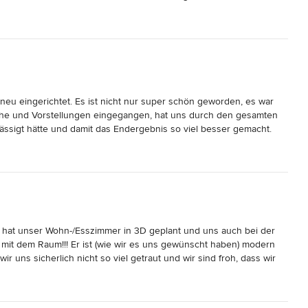
t worden, hätte deutlich länger gedauert und viel zusätzlichen 
 Riedel können wir eine uneingeschränkte Empfehlung 
lässiges Einhalten des Zeitplanes und Preis-Leistungsverhältnis.

nigkeiten (Leuchten- und Sofaauswahl) abgeschlossen ist, sehen 
sche übriglässt und gerade in der heutigen Zeit sicher in dieser 
 Projektes bereits vor ihrem geistigen Auge gesehen hat. Diese 
end, aber ganz sicher auch nicht so stimmig geworden, sondern 
ser sensationelles neues Zuhause. Irene, von ganzem Herzen 
erdefüßen. Daher gilt ihr unser voller Dank!
u eingerichtet. Es ist nicht nur super schön geworden, es war 
sche und Vorstellungen eingegangen, hat uns durch den gesamten 
lässigt hätte und damit das Endergebnis so viel besser gemacht. 
ar immer 100%ig darauf fokussiert, dass das die Wohnung so 
s hat viel Spass gemacht mit ihr zusammen zu arbeiten und ich hoffe 
ie hat unser Wohn-/Esszimmer in 3D geplant und uns auch bei der 
 mit dem Raum!!! Er ist (wie wir es uns gewünscht haben) modern 
 uns sicherlich nicht so viel getraut und wir sind froh, dass wir 
hatte kein Problem damit, dass wir in unserem eigenen Tempo 
Wünsche und Bedenken. Ihr Fokus liegt zu 100% darin, dass sich 
ch werden wir Irene für andere Räume wieder beauftragen, wenn es 