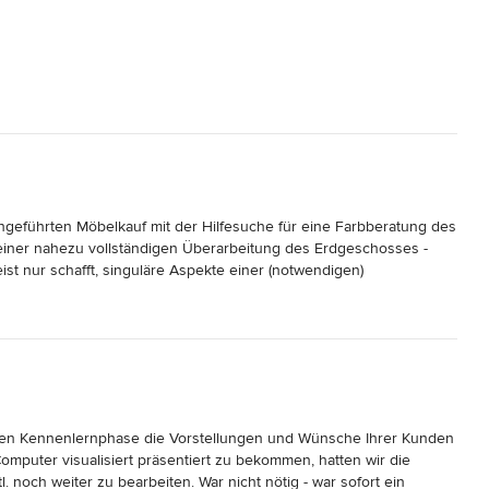
geführten Möbelkauf mit der Hilfesuche für eine Farbberatung des 
iner nahezu vollständigen Überarbeitung des Erdgeschosses - 
t nur schafft, singuläre Aspekte einer (notwendigen) 
zen, so entwickelt Irene Riedel gemeinsam und in Abstimmung mit 
 unterscheidet den Laien vom Profi. Irene hinterfragt auf dem 
n des Kunden, um dem Kunden nicht ihren Weg zu verkaufen, 
 Zielen entspricht. An jeder Stelle des Projektes hat der Kunde 
rschlag folgt oder nicht, oder ob er den nächsten Schritt in etwas 
as Heft des Handelns in der Hand. Dies führt zu einem raschen 
ten, die den privaten, intimen Wohnbereich betreffen, sehr, sehr 
rzen Kennenlernphase die Vorstellungen und Wünsche Ihrer Kunden 
omputer visualisiert präsentiert zu bekommen, hatten wir die 
r Netzwerk an Handwerkern und Händlern ohne Erwartungshaltung 
. noch weiter zu bearbeiten. War nicht nötig - war sofort ein 
it zwischen Schreiner und Raumgestalter und die Koordination 