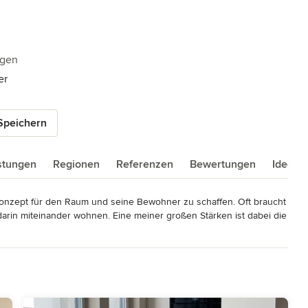
5 Sternen
ngen
er
Speichern
istungen
Regionen
Referenzen
Bewertungen
Ideenb
s Konzept für den Raum und seine Bewohner zu schaffen. Oft braucht 
arin miteinander wohnen. Eine meiner großen Stärken ist dabei die 
 und sehr fein abgestimmt auf die Erwartungen, Ideen, Wünsche 
zu entwickeln.

hlen ist oft gegeben, nur scheuen wir uns oft vor dem Aufwand 
Diese Unsicherheiten helfe ich Ihnen zu überwinden. So beginnen 
t, danach arbeite ich für Sie ein Wohnkonzept aus. Im Fokus 