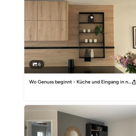
meiner Arbeit steht dabei, dass Sie in Ihrem Zuhause wirk
Sie sich wiederfinden und entfalten können.

Ich höre zu, stelle viele Fragen und helfe Ihnen, Ihre eig
ebenso wie Möbelberatung, eine Bemusterung und natürlich 
können.

Bei der Ausführung unterstützt mich ein ausgesuchtes Ne
Impressum
Irene Riedel Schlaffhäusergasse 7A 91074 Herzogenaurach 
6
Quellenangaben für die verwendeten Bilder und Grafiken: 
Kategorie
Interior Designer & Raumausstatter
Wo Genuss beginnt - Küche und Eingang in neuem Glanz