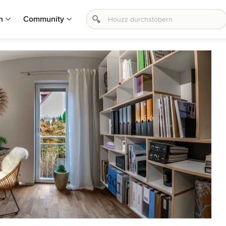
n
Community