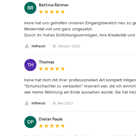
soweit ist. Dankeschön!!!
Bettina Reimer
BR
Durchschnittliche Bewertung: 5 von 5 Sternen
Irene hat uns geholfen unseren Eingangsbereich neu zu g
Modernität voll und ganz umgesetzt. 

Durch ihr hohes Einfühlungsvermögen, ihre Kreativität und ih
Raum entstanden über den wir uns jeden Tag auf‘s Neue fr
Hilfreich
18. Oktober 2023
Auch für unser Wohnzimmer gab Sie uns wertvolle Tipps. 
Wandfarbe ist auch hier ein harmonischer Raum zum Wohlfü
Wir sind uns sicher, dass sich Irene wieder etwas Wunderbar
Thomas
TH
Wir können Irene zu 100% weiterempfehlen.
Durchschnittliche Bewertung: 5 von 5 Sternen
Irene hat mich mit ihrer professionellen Art komplett mitge
"Schuhschachtel zu verkaufen" inseriert war, die ich einric
wie meine Wohnung am Ende aussehen würde. Sie hat mich 
und Teppichen geholfen. Außerdem hat sie eine Farb- und Ma
Hilfreich
15. Mai 2023
zusammenpasst. Die Komplettrenovierung meines Badezimmer
berücksichtigt werden und Irene hat das wunderbar umgeset
Inneneinrichterin wärmstens empfehlen.
Dieter Paule
DP
Durchschnittliche Bewertung: 5 von 5 Sternen