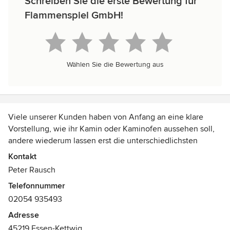
Schreiben Sie die erste Bewertung für
Flammenspiel GmbH!
Wählen Sie die Bewertung aus
Viele unserer Kunden haben von Anfang an eine klare
Vorstellung, wie ihr Kamin oder Kaminofen aussehen soll,
andere wiederum lassen erst die unterschiedlichsten
Eindrücke auf sich wirken, bevor Sie sich ein endgültiges
Kontakt
Bild von ihrem Kamintraum machen.
Peter Rausch
Telefonnummer
Wenn Sie persönliche Beratung, Kreativität und
02054 935493
Zuverlässigkeit schätzen, sind Sie bei uns richtig – von
Planung und Gestaltung bis zur Ausführung sind wir im
Adresse
Kaminbau und Ofenbau gerne für Sie da.
45219 Essen-Kettwig