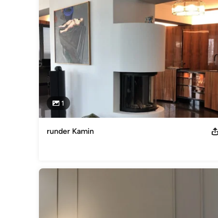
Impressum
Sascha Becher Heinrichstrasse 24 50999 Köln-Rodenkirch
Betriebsnummer der Handwerkskammer zu Köln: 1188231 Haft
ich keine Haftung für die Inhalte externer Links. Für den In
verantwortlich.
Kategorie
Kamine
1
runder Kamin