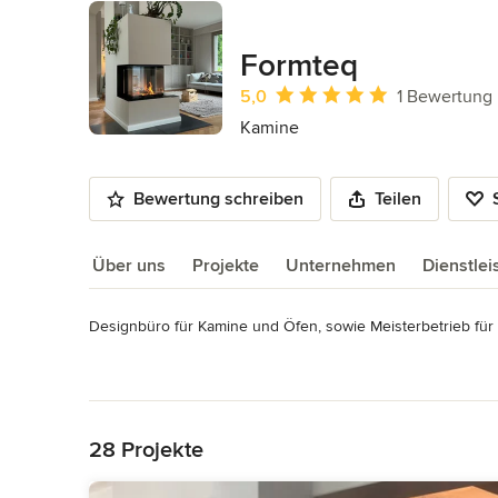
Formteq
Durchschnittliche Bewertung: 5 von 
5,0
1 Bewertung
Kamine
Bewertung schreiben
Teilen
Über uns
Projekte
Unternehmen
Dienstle
Designbüro für Kamine und Öfen, sowie Meisterbetrieb für
Über uns
Mehr lesen
Planung und Realisierung von Kaminen, Kachelgrundöfen, 
Zurück zum Menü
über 40 Jahren.
Auszeichnungen:
28 Projekte
Meisterbetrieb