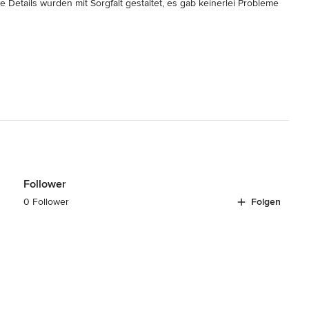
 Details wurden mit Sorgfalt gestaltet, es gab keinerlei Probleme 
 abgesprochene Budget wurde eingehalten. Die Arbeiten im vorher 
nd können die Firma jedem empfehlen, der an der Anschaffung 
Follower
0 Follower
Folgen