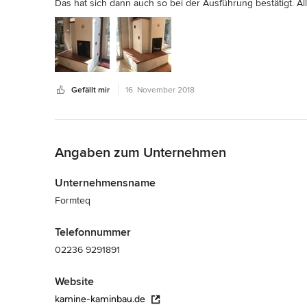
Das hat sich dann auch so bei der Ausführung bestätigt. Alle
bei der Abnahme durch den Schornsteinfeger.  Das vorher
gpelanten Zeitraum frsitgerecht abgewickelt.

Wir sind 100%ig zufrieden mir der Leistung von Formteq u
eines individuell getalteten Grundofens interessiert ist
Gefällt mir
16. November 2018
Zurück zum Menü
Angaben zum Unternehmen
Unternehmensname
Formteq
Telefonnummer
02236 9291891
Website
kamine-kaminbau.de