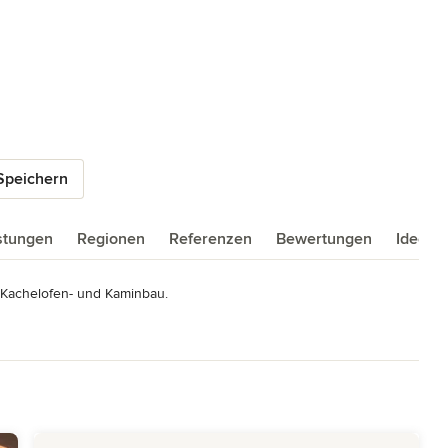
5 Sternen
Speichern
istungen
Regionen
Referenzen
Bewertungen
Ideenb
 Kachelofen- und Kaminbau.

wasserführenden Kaminen und Öfen sowie Schornsteinen seid 