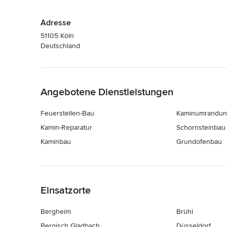
Adresse
51105 Köln
Deutschland
Zurück zum Menü
Angebotene Dienstleistungen
Feuerstellen-Bau
Kaminumrandun
Kamin-Reparatur
Schornsteinbau
Kaminbau
Grundofenbau
Zurück zum Menü
Einsatzorte
Bergheim
Brühl
Bergisch Gladbach
Düsseldorf