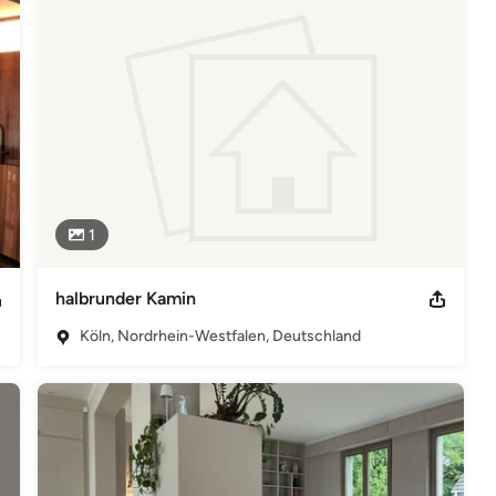
en Mail becher@formteq.de Steuernummer: 214-5016-3824
ungshinweis: Trotz sorgfältiger inhaltlicher Kontrolle übernehme
halt der verlinkten Seiten sind ausschließlich deren Betreiber
1
halbrunder Kamin
Köln, Nordrhein-Westfalen, Deutschland