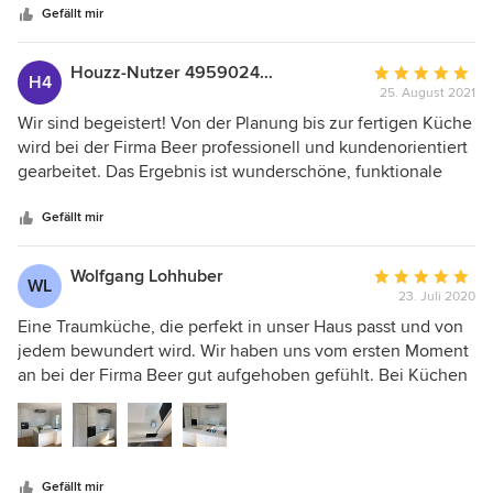
kennen wir leider auch anders. Unsere letzte Küche war
Umsetzung und ein schneller wie reibungsloser
Gefällt mir
auch eine Schreinerküche von einem bekannten
fachmännischer Aufbau. Geht nicht - gibt's nicht!
Unternehmen aus dem südlichen Oberbayern. Sie war gut.
Houzz-Nutzer 495902430
Durchschnittlic
Die Küche von Beer ist aber perfekt. Und preislich lag sie
H4
25. August 2021
Bewertung:
sogar etwas unter der sehr hochwertigen deutschen
5
Wir sind begeistert! Von der Planung bis zur fertigen Küche
Markenküche, die wir diesmal auch im Blick hatten, die
von
wird bei der Firma Beer professionell und kundenorientiert
aber nicht so individuell gestaltbar war. Wir würden sofort
5
gearbeitet. Das Ergebnis ist wunderschöne, funktionale
wieder eine Küche von Beer kaufen.
Sternen
und moderne Küche. Immer wieder gern :-)
Gefällt mir
Wolfgang Lohhuber
Durchschnittlic
WL
23. Juli 2020
Bewertung:
5
Eine Traumküche, die perfekt in unser Haus passt und von
von
jedem bewundert wird. Wir haben uns vom ersten Moment
5
an bei der Firma Beer gut aufgehoben gefühlt. Bei Küchen
Sternen
Beer arbeiten alle Mitarbeiter Hand in Hand. Ein
besonderes Lob und Dankeschön für Herrn Pecho, der
unser Berater und Planer war und durch eigene Ideen und
Vorschläge wesentlich zum Gesamtergebnis beigetragen
Gefällt mir