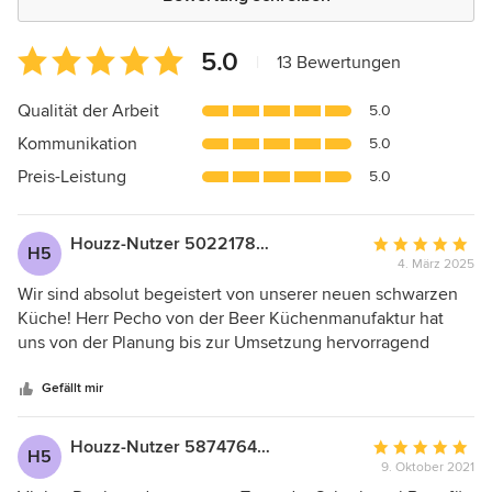
Durchschnittliche
5.0
|
13 Bewertungen
Bewertung:
5
Qualität der Arbeit
5.0
von
Kommunikation
5.0
5
Sternen
Preis-Leistung
5.0
Houzz-Nutzer 502217842
Durchschnittlic
H5
4. März 2025
Bewertung:
5
Wir sind absolut begeistert von unserer neuen schwarzen
von
Küche! Herr Pecho von der Beer Küchenmanufaktur hat
5
uns von der Planung bis zur Umsetzung hervorragend
Sternen
begleitet. Die Beratung war professionell, individuell und
sehr herzlich. Unsere Wünsche wurden perfekt umgesetzt,
Gefällt mir
und das Ergebnis übertrifft unsere Erwartungen – einfach
eine mega geile Küche! Die Qualität und Verarbeitung sind
Houzz-Nutzer 587476460
Durchschnittlic
H5
top. Vielen Dank an das ganze Team – absolute
9. Oktober 2021
Bewertung:
Empfehlung!