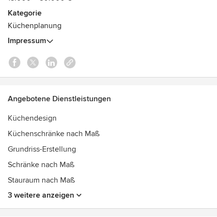
Modeerscheinungen überdauert.
Kategorie
Küchenplanung
Besuchen Sie unseren großen Showroom zu Küchen im
Impressum
Münchner Norden.
Auszeichnungen:
Best of Houzz-Award 2020 - Bereich Kundenzufriedenheit
Thalhofer Preis 2018 - "Digitalisierung im
Schreinerhandwerk"
Angebotene Dienstleistungen
Best of Houzz-Award 2018 - Bereich Kundenzufriedenheit
Thalhofer Preis 2016 - "Vorausdenken - nachhaltig handeln"
Küchendesign
Küchenschränke nach Maß
Grundriss-Erstellung
Schränke nach Maß
Stauraum nach Maß
3 weitere anzeigen