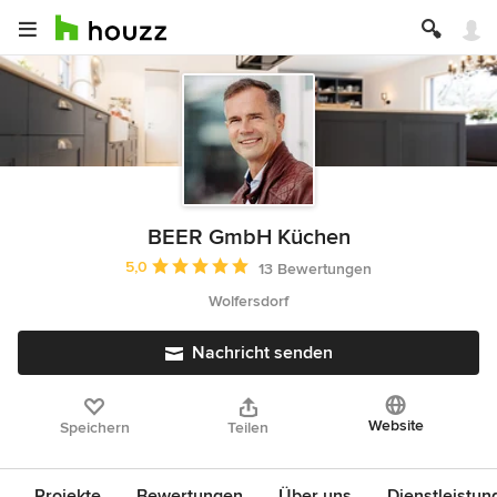
BEER GmbH Küchen
Durchschnittliche Bewertung: 5 von 5 Sternen
5,0
13 Bewertungen
Wolfersdorf
Nachricht senden
Website
Speichern
Teilen
Projekte
Bewertungen
Über uns
Dienstleistun