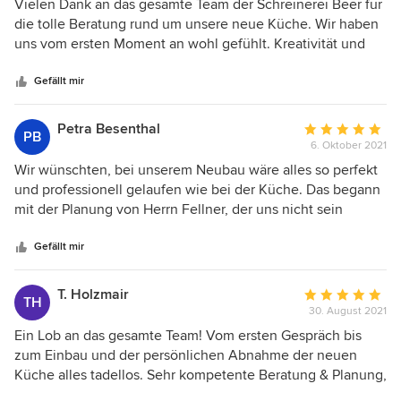
5
Vielen Dank an das gesamte Team der Schreinerei Beer für
von
die tolle Beratung rund um unsere neue Küche. Wir haben
5
uns vom ersten Moment an wohl gefühlt. Kreativität und
Sternen
Qualität wird hier groß geschrieben. Absolute Empfehlung!
Danke auch an Alex ;-)
Gefällt mir
Petra Besenthal
Durchschnittlic
PB
6. Oktober 2021
Bewertung:
5
Wir wünschten, bei unserem Neubau wäre alles so perfekt
von
und professionell gelaufen wie bei der Küche. Das begann
5
mit der Planung von Herrn Fellner, der uns nicht sein
Sternen
eigenes Konzept aufdrängen wollte, sondern sich ganz
genau mit unseren Wünschen befasste und sie bis hin zum
Gefällt mir
besonderen Griff auch zu 100% erfüllte. Die Qualität der
Schränke ist top, die weißen Hochglanzfronten sind
T. Holzmair
Durchschnittlic
TH
makellos, die übertiefen Schränke und der Tower bieten
30. August 2021
Bewertung:
viel mehr Platz als üblich. Begeistert haben uns auch die
5
Ein Lob an das gesamte Team! Vom ersten Gespräch bis
Monteure. Sie haben alles perfekt aufgebaut und
von
zum Einbau und der persönlichen Abnahme der neuen
eingestellt, vor allem auch den neuen Parkettboden gut
5
Küche alles tadellos. Sehr kompetente Beratung & Planung,
abgedeckt und die Wohnung absolut sauber verlassen. Das
Sternen
super Ausstellung und Musterauswahl vor Ort, tolle