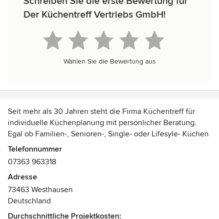
Schreiben Sie die erste Bewertung für
Der Küchentreff Vertriebs GmbH!
Wählen Sie die Bewertung aus
Seit mehr als 30 Jahren steht die Firma Küchentreff für
individuelle Küchenplanung mit persönlicher Beratung.
Egal ob Familien-, Senioren-, Single- oder Lifesyle- Küchen
unsere Einrichtungsexperten finden für jeden Raum die
Telefonnummer
passende Lösung. Dabei legen wir großen Wert auf eine
07363 963318
markenunabhängige Beratung.
Adresse
73463 Westhausen
Deutschland
Durchschnittliche Projektkosten: