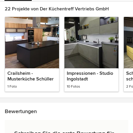
22 Projekte von Der Küchentreff Vertriebs GmbH
Crailsheim -
Impressionen - Studio
Sch
Musterküche Schüller
Ingolstadt
sc
1 Foto
10 Fotos
2 F
Bewertungen