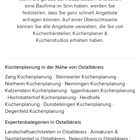
eine Baufirma im Sinn haben, werden Sie
feststellen, dass Sie ganz schnell Angebote
anfragen können. Auf einer Übersichtsseite
können Sie alle Angebote verwalten, die Sie von
Küchenhersteller, Küchenplaner &
Küchenstudios erhalten haben.
Küchenplanung in der Nähe von Ostalbkreis
Zang Küchenplanung
·
Steinweiler Küchenplanung
·
Nietheim Küchenplanung
·
Nenningen Küchenplanung
·
Katzenstein Küchenplanung
·
Iggenhausen Küchenplanung
·
Hochstatterhof Küchenplanung
·
Heidhöfe
Küchenplanung
·
Dunstelkingen Küchenplanung
·
Degenfeld Küchenplanung
Expertenkategorien in Ostalbkreis
Landschaftsarchitekten in Ostalbkreis
·
Armaturen &
Sanitärbedarf in Ostalbkreis
·
Beleuchtung in Ostalbkreis
·