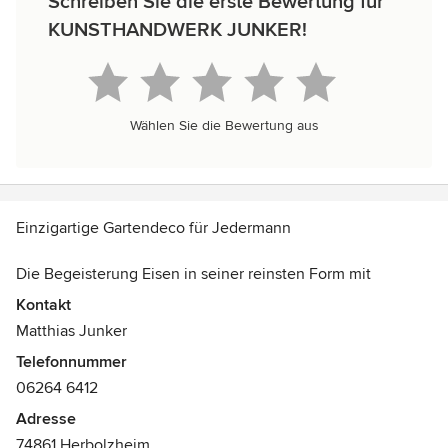
Schreiben Sie die erste Bewertung für
KUNSTHANDWERK JUNKER!
Wählen Sie die Bewertung aus
Einzigartige Gartendeco für Jedermann
Die Begeisterung Eisen in seiner reinsten Form mit
Leidenschaft so zu formen, dass es Wärme und positive
Kontakt
Energie ausstrahlt, treibt mich jeden Tag aufs Neue in die
Matthias Junker
Werkstatt, um immer wieder einzigartige Werke entstehen
Telefonnummer
zu lassen.
06264 6412
Adresse
74861 Herbolzheim