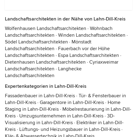
Landschaftsarchitekten in der Nähe von Lahn-Dill-Kreis
Wolfenhausen Landschaftsarchitekten
·
Wohnbach
Landschaftsarchitekten
·
Winden Landschaftsarchitekten
·
Södel Landschaftsarchitekten
·
Mönstadt
Landschaftsarchitekten
·
Fauerbach vor der Höhe
Landschaftsarchitekten
·
Espa Landschaftsarchitekten
·
Dietenhausen Landschaftsarchitekten
·
Cyriaxweimar
Landschaftsarchitekten
·
Langhecke
Landschaftsarchitekten
Expertenkategorien in Lahn-Dill-Kreis
Fassadenbauer in Lahn-Dill-Kreis
·
Tür- & Fensterbauer in
Lahn-Dill-Kreis
·
Garagentore in Lahn-Dill-Kreis
·
Home
Staging in Lahn-Dill-Kreis
·
Möbelrestaurierung in Lahn-Dill-
Kreis
·
Umzugsunternehmen in Lahn-Dill-Kreis
·
3D-
Visualisierung in Lahn-Dill-Kreis
·
Elektriker in Lahn-Dill-
Kreis
·
Lüftungs- und Heizungsbauer in Lahn-Dill-Kreis
·
Klär- & Abwassertechnik in Lahn-Dill-Kreis