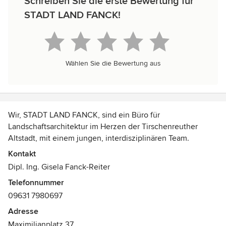
Schreiben Sie die erste Bewertung für
STADT LAND FANCK!
Wählen Sie die Bewertung aus
Wir, STADT LAND FANCK, sind ein Büro für
Landschaftsarchitektur im Herzen der Tirschenreuther
Altstadt, mit einem jungen, interdisziplinären Team.
Wir planen, beraten und entwickeln.
Kontakt
Zu unserem Leistungsspektrum gehören daher sowohl die
Dipl. Ing. Gisela Fanck-Reiter
Planung von Außen- und Freianlagen wie Kindergärten,
Telefonnummer
Schulen, Plätze, Gärten und Höfe als auch die Beratung
09631 7980697
und Entwicklung ökologischer Konzepte.
Adresse
Maximilianplatz 37