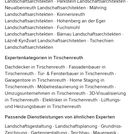
Landschaftsarchitekten
·
Parkstein Landschaftsarchitekten
·
Neualbenreuth Landschaftsarchitekten
·
Mähring
Landschaftsarchitekten
·
Konnersreuth
Landschaftsarchitekten
·
Hohenberg an der Eger
Landschaftsarchitekten
·
Fuchsmühl
Landschaftsarchitekten
·
Bärnau Landschaftsarchitekten
·
Lázně Kynžvart Landschaftsarchitekten
·
Tschechien
Landschaftsarchitekten
Expertenkategorien in Tirschenreuth
Dachdecker in Tirschenreuth
·
Fassadenbauer in
Tirschenreuth
·
Tür- & Fensterbauer in Tirschenreuth
·
Garagentore in Tirschenreuth
·
Home Staging in
Tirschenreuth
·
Möbelrestaurierung in Tirschenreuth
·
Umzugsunternehmen in Tirschenreuth
·
3D-Visualisierung
in Tirschenreuth
·
Elektriker in Tirschenreuth
·
Lüftungs-
und Heizungsbauer in Tirschenreuth
Passende Dienstleistungen von ähnlichen Experten
Landschaftsgestaltung
·
Landschaftsplanung
·
Grundriss-
Zeichnung
·
Gartengestaltung
·
Teichbau
·
Mauerwerk
·