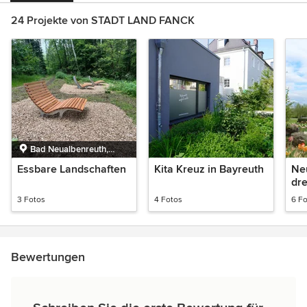
24 Projekte von STADT LAND FANCK
Bad Neualbenreuth,
Bayern
Essbare Landschaften
Kita Kreuz in Bayreuth
Ne
dr
Kin
3 Fotos
4 Fotos
6 F
Ho
Bewertungen