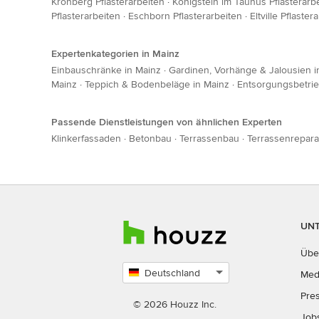
Kronberg Pflasterarbeiten
·
Königstein im Taunus Pflasterarb
Pflasterarbeiten
·
Eschborn Pflasterarbeiten
·
Eltville Pflaster
Expertenkategorien in Mainz
Einbauschränke in Mainz
·
Gardinen, Vorhänge & Jalousien i
Mainz
·
Teppich & Bodenbeläge in Mainz
·
Entsorgungsbetrie
Passende Dienstleistungen von ähnlichen Experten
Klinkerfassaden
·
Betonbau
·
Terrassenbau
·
Terrassenrepara
UN
Übe
Deutschland
Med
Land
Pre
auswählen
© 2026 Houzz Inc.
Job