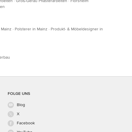
rbeiten
·
Groß-Gerau Pflasterarbeiten
·
Flörsheim
ten
 Mainz
·
Polsterer in Mainz
·
Produkt- & Möbeldesigner in
erbau
FOLGE UNS
Blog
X
Facebook