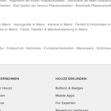
eiten
·
Ingelheim am Rhein Pflasterarbeiten
·
Hochheim am Main Pflastera
arbeiten
·
Bad Soden am Taunus Pflasterarbeiten
·
Riedstadt Pflasterarbei
n Mainz
·
Hausgeräte in Mainz
·
Kamine in Mainz
·
Parkett & Holzböden in
be in Mainz
·
Farbe, Tapeten & Wandverkleidung in Mainz
tur
·
Erdaushub
·
Kaminbau
·
Fundamentarbeiten
·
Mauerwerk
·
Stützmau
TERNEHMEN
HOUZZ ERKUNDEN
r Houzz
Buttons & Badges
ien
Mobile Apps
sse
Für Experten
s
Bewertung verfassen