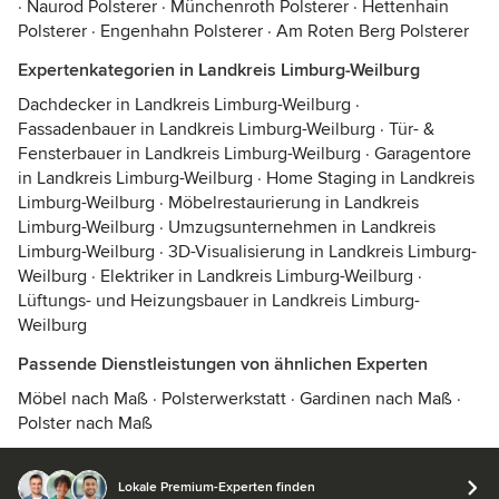
·
Naurod Polsterer
·
Münchenroth Polsterer
·
Hettenhain
Polsterer
·
Engenhahn Polsterer
·
Am Roten Berg Polsterer
Expertenkategorien in Landkreis Limburg-Weilburg
Dachdecker in Landkreis Limburg-Weilburg
·
Fassadenbauer in Landkreis Limburg-Weilburg
·
Tür- &
Fensterbauer in Landkreis Limburg-Weilburg
·
Garagentore
in Landkreis Limburg-Weilburg
·
Home Staging in Landkreis
Limburg-Weilburg
·
Möbelrestaurierung in Landkreis
Limburg-Weilburg
·
Umzugsunternehmen in Landkreis
Limburg-Weilburg
·
3D-Visualisierung in Landkreis Limburg-
Weilburg
·
Elektriker in Landkreis Limburg-Weilburg
·
Lüftungs- und Heizungsbauer in Landkreis Limburg-
Weilburg
Passende Dienstleistungen von ähnlichen Experten
Möbel nach Maß
·
Polsterwerkstatt
·
Gardinen nach Maß
·
Polster nach Maß
Lokale Premium-Experten finden