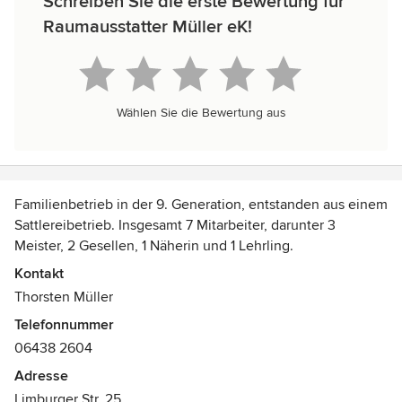
Schreiben Sie die erste Bewertung für
Raumausstatter Müller eK!
Wählen Sie die Bewertung aus
Familienbetrieb in der 9. Generation, entstanden aus einem
Sattlereibetrieb. Insgesamt 7 Mitarbeiter, darunter 3
Meister, 2 Gesellen, 1 Näherin und 1 Lehrling.
Auszeichnungen:
Kontakt
Meister im Raumausstatterhandwerk, Meister im
Thorsten Müller
Parkettlegerhandwerk, Restauratorin im
Telefonnummer
Raumausstatterhandwerk
06438 2604
Adresse
Limburger Str. 25