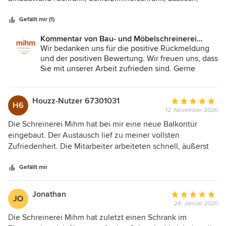
Sternen
Eckbank) in höchster Qualität gefertigt und eingebaut.
Sämtlichen baulichen Herausforderungen und
Gefällt mir (1)
Kundenwünschen wurde mit Kreativität und
Kommentar von Bau- und Möbelschreinerei
Handwerkskunst begegnet. Eine ganz tolle Leistung. Ich
Mihm GmbH & Co.KG:
Wir bedanken uns für die positive Rückmeldung
kann das Mihm Team vollumfänglichen weiterempfehlen!
und der positiven Bewertung. Wir freuen uns, dass
Sie mit unserer Arbeit zufrieden sind. Gerne
unterstützen wir Sie bei weiteren Projekten. Alles
Gute und
LG vom Team der Bau- und Möbelschreinerei
Houzz-Nutzer 67301031
Durchschnittlic
H6
Mihm
12. November 2020
Bewertung:
5
Die Schreinerei Mihm hat bei mir eine neue Balkontür
von
eingebaut. Der Austausch lief zu meiner vollsten
5
Zufriedenheit. Die Mitarbeiter arbeiteten schnell, äußerst
Sternen
gründlich und sehr sauber. Vor Abschluss der Arbeiten
reinigten sie sogar noch den Einbauort. Zusammenfassend
Gefällt mir
absolut empfehlenswert.
Jonathan
Durchschnittlic
JO
24. Januar 2020
Bewertung:
5
Die Schreinerei Mihm hat zuletzt einen Schrank im