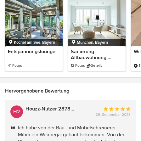
Kochel am See, Bayern
München, Bayern
Entspannungslounge
Sanierung
Wi
Altbauwohnung,
München
41 Fotos
12 Fotos
Geteilt
1
Hervorgehobene Bewertung
Houzz-Nutzer 287868167
Durchschnittlich
H2
28. September 2023
Bewertung:
5
Ich habe von der Bau- und Möbelschreinerei
von
Mihm ein Weinregal gebaut bekommen. Von der
5