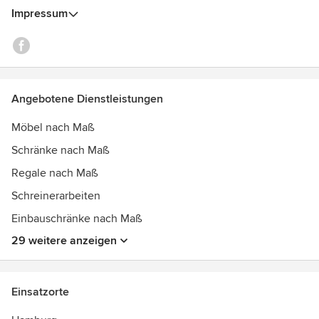
Bitte beachten Sie dass die gezeigten Fotos dem
Impressum
Urheberrecht unterliegen. Vervielfältigung, Bearbeitung,
Verbreitung und jede Art der Verwertung außerhalb der
Grenzen des Urheberrechtes bedürfen meiner
Zustimmung.
Auszeichnungen:
Angebotene Dienstleistungen
Zertifikate zur Herstellung von Spezialtüren im Bereich
-Rauchschutz
Möbel nach Maß
-Einbruchschutz
Schränke nach Maß
-Klimaschutz
-Schallschutz
Regale nach Maß
Schreinerarbeiten
Einbauschränke nach Maß
29 weitere anzeigen
Einsatzorte