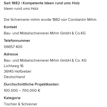
Qualität und sehr modernes Design!
Seit 1882 | Kompetente Ideen rund ums Holz
Ideen rund ums Holz
Die Schreinerei mihm wurde 1882 von Constantin Mihm
gegründet. Schon damals deckte die Bau- und
Kontakt
Möbelschreinerei das gesamte Leistungsportfolio ab. Die
Bau- und Möbelschreinerei Mihm GmbH & Co.KG
Leitung des Unternehmens wurde in der 130-jährigen
Telefonnummer
Firmengeschichte stets von den Vätern an die Söhne
06657 400
weiter gegeben und damit ein umfangreiches Fachwissen
an technischer wie auch handwerklicher Kompetenz. 1995
Adresse
übernahm Alexander Mihm in der vierten Generation die
Bau- und Möbelschreinerei Mihm GmbH & Co. KG
Leitung der Firma. Nur drei Jahre später wurden die
Lichtweg 16
Produktionsflächen erweitert. Seitdem wird der
36145 Hofbieber
Maschinenpark kontinuierlich auf dem neusten Stand der
Deutschland
Technik gehalten. Im privaten Innenausbau ist mihm
Durchschnittliche Projektkosten:
hessenweit tätig, in der Abwicklung größerer und
100.000 – 700.000 €
umfangreicherer Projekte aus dem Objektbereich auch
bundesweit.
Kategorie
Tischler & Schreiner