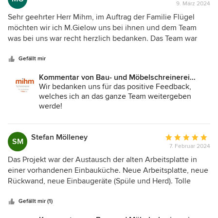
9. März 2024
Bewertung:
5
Sehr geehrter Herr Mihm, im Auftrag der Familie Flügel
von
möchten wir ich M.Gielow uns bei ihnen und dem Team
5
was bei uns war recht herzlich bedanken. Das Team war
Sternen
sehr nett und hat die Arbeit Professionell erledigt zu
unserer vollsten Zufriedenheit.Man kann ihre Firma und
Gefällt mir
Mitarbeiter nur weiter Empfehlen. Mfg Familie Flügel und
Kommentar von Bau- und Möbelschreinerei
M.Gielow
Mihm GmbH & Co.KG:
Wir bedanken uns für das positive Feedback,
welches ich an das ganze Team weitergeben
werde!
Stefan Mölleney
Durchschnittlic
SM
7. Februar 2024
Bewertung:
5
Das Projekt war der Austausch der alten Arbeitsplatte in
von
einer vorhandenen Einbauküche. Neue Arbeitsplatte, neue
5
Rückwand, neue Einbaugeräte (Spüle und Herd). Tolle
Sternen
Beratung, sehr am Interesse/Bedarf des Kunden orientiert.
Hat beim Material und den Geräten Alternativen gezeigt
Gefällt mir (1)
und so eine umfassende Entscheidungsgrundlage