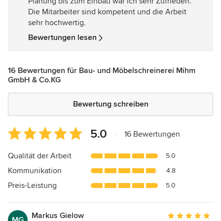
Planung bis zum Einbau war ich sehr Zufrieden.
Sternen
Die Mitarbeiter sind kompetent und die Arbeit
sehr hochwertig.
Bewertungen lesen
16 Bewertungen für Bau- und Möbelschreinerei Mihm
GmbH & Co.KG
Bewertung schreiben
Durchschnittliche
5.0
|
16 Bewertungen
Bewertung:
5
Qualität der Arbeit
5.0
von
Kommunikation
4.8
5
Sternen
Preis-Leistung
5.0
Markus Gielow
Durchschnittlic
MG