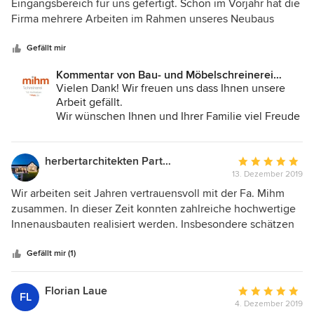
von
Eingangsbereich für uns gefertigt. Schon im Vorjahr hat die
5
Firma mehrere Arbeiten im Rahmen unseres Neubaus
Sternen
getätigt (Badmöbel/ Türen ect.). Planung und Beratung war
sehr freundlich und kompetent. Die Ausführungen waren
Gefällt mir
stets sehr gut gelungen und detailversessen. Ich kann
Kommentar von Bau- und Möbelschreinerei
diese Firma nur weiterempfehlen!
Mihm GmbH & Co.KG:
Vielen Dank! Wir freuen uns dass Ihnen unsere
Arbeit gefällt.
Wir wünschen Ihnen und Ihrer Familie viel Freude
im neuen Eigenheim.
LG vom Team der Bau- und Möbelschreinerei
Mihm
herbertarchitekten Partnerschaft mbB
Durchschnittlic
13. Dezember 2019
Bewertung:
5
Wir arbeiten seit Jahren vertrauensvoll mit der Fa. Mihm
von
zusammen. In dieser Zeit konnten zahlreiche hochwertige
5
Innenausbauten realisiert werden. Insbesondere schätzen
Sternen
wir die fachliche Kompentenz in der Beratung, die
außergewöhnliche Qualität der Ausführung und die
Gefällt mir (1)
Termintreue. Wir können die Schreinerei Mihm
uneingeschränkt empfehlen!
Florian Laue
Durchschnittlic
FL
4. Dezember 2019
Bewertung: