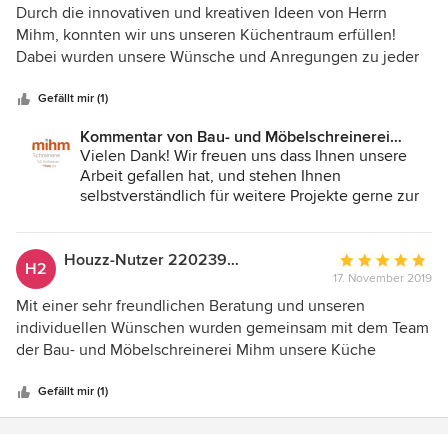
5
Durch die innovativen und kreativen Ideen von Herrn
von
Mihm, konnten wir uns unseren Küchentraum erfüllen!
5
Dabei wurden unsere Wünsche und Anregungen zu jeder
Sternen
Zeit berücksichtigt und in die Planung integriert. Die 3D
Präsentation unserer Küche hat uns begeistert und
Gefällt mir (1)
geholfen das Vorhaben zu visualisieren. Auch die
Kommentar von Bau- und Möbelschreinerei
Küchenmontage lief reibungslos ab. Alles in allem: Ein sehr
Mihm GmbH & Co.KG:
Vielen Dank! Wir freuen uns dass Ihnen unsere
kompetentes, freundliches und kundenorientiertes Team!
Arbeit gefallen hat, und stehen Ihnen
selbstverständlich für weitere Projekte gerne zur
Verfügung.
LG vom Team der Bau- und Möbelschreinerei
Mihm
Houzz-Nutzer 220239819
Durchschnittlic
H2
17. November 2019
Bewertung:
5
Mit einer sehr freundlichen Beratung und unseren
von
individuellen Wünschen wurden gemeinsam mit dem Team
5
der Bau- und Möbelschreinerei Mihm unsere Küche
Sternen
geplant. Durch digitale Fotos unseres Raumes mit
verschiedenen Ideen und Vorschlägen, konnten wir uns die
Gefällt mir (1)
zukünftige Küche perfekt vorstellen.. und sehen! Wir sind
sehr zufrieden, bei Fragen jederzeit zur Verfügung, hohe