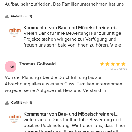
5
Aufbau sehr zufrieden. Das Familienunternehmen hat uns
Sternen
ausgesprochen gut betreut und auch die Monteure waren
sehr zuverlässig und professionell. Die Qualität der
Gefällt mir (1)
Schränke ist top und wir werden auch zukünftig wieder auf
Kommentar von Bau- und Möbelschreinerei
die Schreinerei Mihm zukommen und weitere Schränke in
Mihm GmbH & Co.KG:
Vielen Dank für Ihre Bewertung! Für zukünftige
Auftrag geben.
Projekte stehen wir gerne zur Verfügung und
freuen uns sehr, bald von Ihnen zu hören. Viele
Grüße
Thomas Gottwald
Durchschnittlic
TG
22. März 2022
Bewertung:
5
Von der Planung über die Durchführung bis zur
von
Abrechnung alles aus einam Guss. Familienunternehmen,
5
wo jeder seine Aufgabe mit Herz und Verstand in
Sternen
vorzüglicher Weise macht. Äußerst zuverlässige und
sympathische Mitarbeiter. Beste Qualität! Die Arbeit ist
Gefällt mir (1)
jeden Cent wert. Nur zu empfehlen. Werde in ukunft kein
Kommentar von Bau- und Möbelschreinerei
anderes Unternehmen mehr beauftragen.
Mihm GmbH & Co.KG:
vielen vielen Dank für Ihre tolle Bewertung und
positive Rückmeldung. Wir freuen uns, dass Ihnen
unsere Umsetzung Ihres Bauvorhabens gefällt.