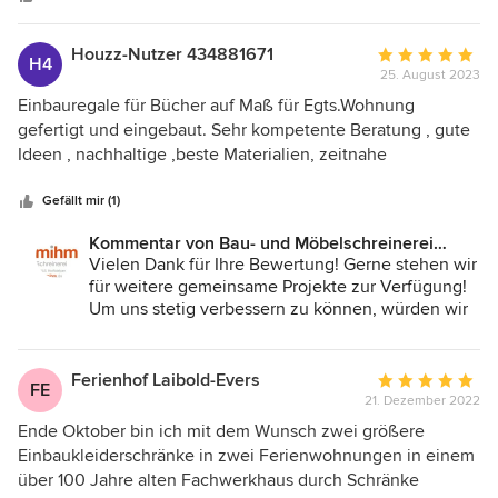
Houzz-Nutzer 434881671
Durchschnittlic
H4
25. August 2023
Bewertung:
5
Einbauregale für Bücher auf Maß für Egts.Wohnung
von
gefertigt und eingebaut. Sehr kompetente Beratung , gute
5
Ideen , nachhaltige ,beste Materialien, zeitnahe
Sternen
Abwicklung! fairer Preis, freunflicher Filienbetrieb mit
erfahrenen Fachpersonal. Verstehen Ihr Handwerk!!
Gefällt mir (1)
Kommentar von Bau- und Möbelschreinerei
Mihm GmbH & Co.KG:
Vielen Dank für Ihre Bewertung! Gerne stehen wir
für weitere gemeinsame Projekte zur Verfügung!
Um uns stetig verbessern zu können, würden wir
uns über ein kurzes Feedback freuen, wie wir uns
im Punk Kommunikation verbessern könnten.
Danke im Voraus. VG vom gesamten Team!
Ferienhof Laibold-Evers
Durchschnittlic
FE
21. Dezember 2022
Bewertung:
5
Ende Oktober bin ich mit dem Wunsch zwei größere
von
Einbaukleiderschränke in zwei Ferienwohnungen in einem
5
über 100 Jahre alten Fachwerkhaus durch Schränke