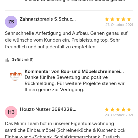
Gerne stehen wir für weitere Projekte zur
Verfügung und freuen uns auf eine weitere
gemeinsame Zusammenarbeit.
Zahnarztpraxis S.Schuchardt
Durchschnittlic
ZS
27. Oktober 2021
Bewertung:
5
Sehr schnelle Anfertigung und Aufbau. Gehen genau auf
von
die wünsche vom Kunden ein. Preisleistung top. Sehr
5
freundlich und auf jedenfall zu empfehlen.
Sternen
Gefällt mir (1)
Kommentar von Bau- und Möbelschreinerei
Mihm GmbH & Co.KG:
Danke für Ihre Bewertung und positive
Rückmeldung. Für weitere Projekte stehen wir
Ihnen gerne zur Verfügung.
Viele Grüße
das Team der Bau- und Möbelschreinerei Mihm
Houzz-Nutzer 368422879
Durchschnittlic
H3
23. Oktober 2021
Bewertung:
5
Das Mihm Team hat in unserer Eigentumswohnung
von
sämtliche Einbaumöbel (Schreinerküche & Küchenblock,
5
Einbauwand-/Schrank, Schlafzimmerschrank, Esstisch,