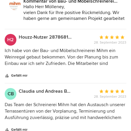
Kommentar von Bau- und Möbelschreinerei
geschaffen. Vom Preis her völlig in Ordnung, günstiger als
Mihm GmbH & Co.KG:
Hallo Herr Mölleney,
Vergleichsanfragen. Ausführung top, keinerlei Mängel,
vielen Dank für Ihre positive Rückmeldung. Wir
sauber gearbeitet, Ergebnis sehr gut. Zeitplan hat
haben gerne am gemeinsamen Projekt gearbeitet
gestimmt. Absolut empfehlenswert. Menschlich sehr sehr
und freuen uns auf weitere Projekte in der
angenehm. Ergebnis ist sehr zufriedenstellend.
Zukunft! Viele Grüße
Houzz-Nutzer 287868167
Durchschnittlic
H2
28. September 2023
Bewertung:
5
Ich habe von der Bau- und Möbelschreinerei Mihm ein
von
Weinregal gebaut bekommen. Von der Planung bis zum
5
Einbau war ich sehr Zufrieden. Die Mitarbeiter sind
Sternen
kompetent und die Arbeit sehr hochwertig. Auch bei der
Planung wurden meine Wünsche und Vorstellungen
Gefällt mir
berücksichtigt und sehr gut umgesetzt.
Claudia und Andreas Büttner
Durchschnittlic
CB
28. September 2023
Bewertung:
5
Das Team der Schreinerei Mihm hat den Austausch unserer
von
Terrassentüren von der Vorplanung, Terminierung und
5
Ausführung zuverlässig, präzise und mit handwerklichem
Sternen
Können zu unserer vollsten Zufriedenheit ausgeführt.
Gefällt mir