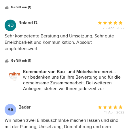
Sternen
inmodernem Design zu ersetzen. Nach dem Aufmaß und
der Fotodokumentation hat es nur eines sehr konstruktiven
Gefällt mir (1)
Abstimmungstermins zur Fertigstellungsfreigabe bedurft.
Da meine Ferienwohnungen sehr gut gebucht sind, haben
Roland D.
Durchschnittlic
RD
wir zwei Termine für den Aus- und Einbau abstimmen
25. April 2022
Bewertung:
können. Die Arbeiten waren pünktlich und in kürzerer Zeit
5
Sehr kompetente Beratung und Umsetzung. Sehr gute
noch in der zweiten Dezemberwoche in Topqualität
von
Erreichbarkeit und Kommunikation. Absolut
erledigt. In gleicher Weise gestaltete sich auch schon die
5
empfehlenswert.
Zusammenarbeit beim Ersatz aller Zimmertüren und der
Sternen
Fußböden in meiner Premium-Ferienwohnung im
Gefällt mir (1)
Haupthaus im März 2021.
Kommentar von Bau- und Möbelschreinerei
Mihm GmbH & Co.KG:
wir bedanken uns für Ihre Bewertung und für die
gemeinsame Zusammenarbeit. Bei weiteren
Anliegen, stehen wir Ihnen jederzeit zur
Verfügung. VG
Bader
Durchschnittlic
BA
11. April 2022
Bewertung:
5
Wir haben zwei Einbauschränke machen lassen und sind
von
mit der Planung, Umsetzung, Durchführung und dem