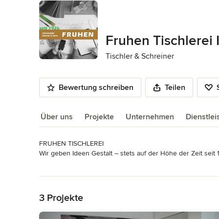
Fruhen Tischlerei 
Tischler & Schreiner
Bewertung schreiben
Teilen
Über uns
Projekte
Unternehmen
Dienstle
FRUHEN TISCHLEREI

Über uns
Wir geben Ideen Gestalt – stets auf der Höhe der Zeit seit 
Mehr lesen
Unsere Liebe zu Holz und seiner vielfältigen Gestaltbarkeit
Zurück zum Menü
Gründungszeit können Sie noch heute z. B. in Kirchen am N
individuelle Innenausbauten für Privathaushalte gekümmert
3 Projekte
Ladenbau erweitert. Und das war erst der Anfang.
