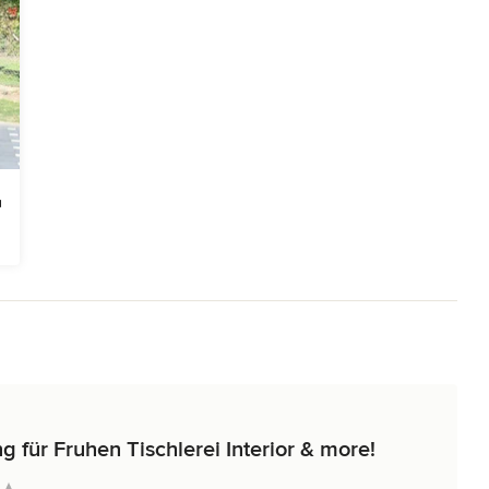
Denn fragen kostet nichts.

8 Viersen Telefon +49-2162-93380-0 Telefax +49-2162-93380-40
, Sitz: Viersen Amtsgericht: Mönchengladbach, HRA 5546 Steuer-Nr.:
tende Gesellschafterin: Fruhen Komplementär GmbH, Viersen
: Bernd Fruhen Verantwortlicher gemäß § 10 Abs. 3 MDStV: Bernd
80-0 E-Mail mail [at] fruhen-tischlerei.de https://fruhen-
 für Fruhen Tischlerei Interior & more!