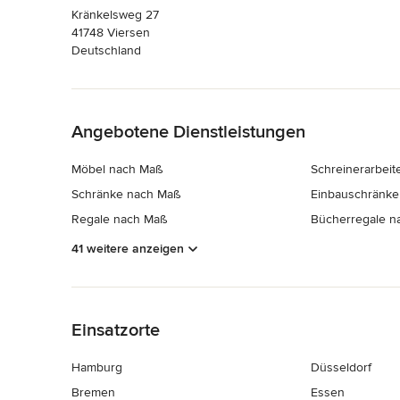
Kränkelsweg 27
41748 Viersen
Deutschland
Zurück zum Menü
Angebotene Dienstleistungen
Möbel nach Maß
Schreinerarbeit
Schränke nach Maß
Einbauschränke
Regale nach Maß
Bücherregale n
41 weitere anzeigen
Zurück zum Menü
Einsatzorte
Hamburg
Düsseldorf
Bremen
Essen