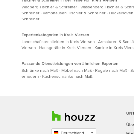
Tischler & Schreiner in der Nähe von Kreis Viersen
Wegberg Tischler & Schreiner
·
Wassenberg Tischler & Schr
Schreiner
·
Kamphausen Tischler & Schreiner
·
Hückelhoven 
Schreiner
Expertenkategorien in Kreis Viersen
Landschaftsarchitekten in Kreis Viersen
·
Armaturen & Sanitä
Viersen
·
Hausgeräte in Kreis Viersen
·
Kamine in Kreis Vier
Passende Dienstleistungen von ähnlichen Experten
Schränke nach Maß
·
Möbel nach Maß
·
Regale nach Maß
·
S
erneuern
·
Küchenschränke nach Maß
UN
Übe
Deutschland
Med