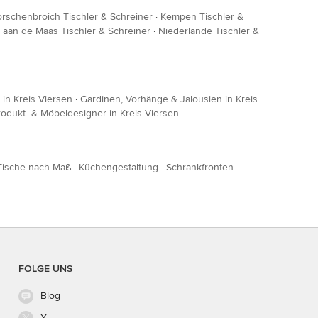
orschenbroich Tischler & Schreiner
·
Kempen Tischler &
aan de Maas Tischler & Schreiner
·
Niederlande Tischler &
in Kreis Viersen
·
Gardinen, Vorhänge & Jalousien in Kreis
rodukt- & Möbeldesigner in Kreis Viersen
Tische nach Maß
·
Küchengestaltung
·
Schrankfronten
FOLGE UNS
Blog
X