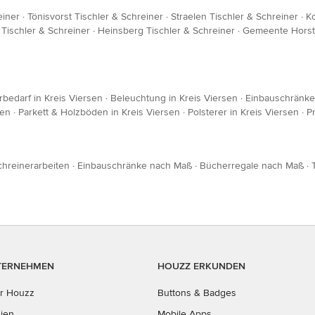
einer
·
Tönisvorst Tischler & Schreiner
·
Straelen Tischler & Schreiner
·
K
Tischler & Schreiner
·
Heinsberg Tischler & Schreiner
·
Gemeente Horst 
rbedarf in Kreis Viersen
·
Beleuchtung in Kreis Viersen
·
Einbauschränke 
sen
·
Parkett & Holzböden in Kreis Viersen
·
Polsterer in Kreis Viersen
·
P
chreinerarbeiten
·
Einbauschränke nach Maß
·
Bücherregale nach Maß
·
TERNEHMEN
HOUZZ ERKUNDEN
r Houzz
Buttons & Badges
ien
Mobile Apps