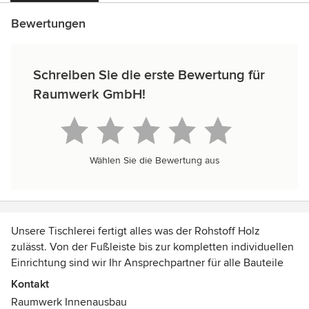
Bewertungen
Schreiben Sie die erste Bewertung für
Raumwerk GmbH!
Wählen Sie die Bewertung aus
Unsere Tischlerei fertigt alles was der Rohstoff Holz
zulässt. Von der Fußleiste bis zur kompletten individuellen
Einrichtung sind wir Ihr Ansprechpartner für alle Bauteile
aus Holz. Wohndesign und Innenausbau passend zu Ihren
Kontakt
Bedürfnissen ist unsere Herausforderung. Tischlerarbeiten
Raumwerk Innenausbau