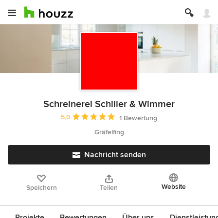
Schreinerei Schiller & Wimmer
Durchschnittliche Bewertung: 5 von 5 Sternen
5,0
1 Bewertung
Gräfelfing
Nachricht senden
Website
Speichern
Teilen
Projekte
Bewertungen
Über uns
Dienstleistun