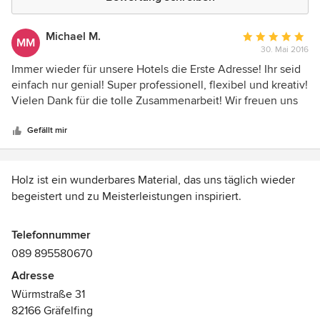
Michael M.
Durchschnittlic
MM
30. Mai 2016
Bewertung:
5
Immer wieder für unsere Hotels die Erste Adresse! Ihr seid
von
einfach nur genial! Super professionell, flexibel und kreativ!
5
Vielen Dank für die tolle Zusammenarbeit! Wir freuen uns
Sternen
auf weitere Projekte mit eurem Team!liebe Grüße von den
VI VADI HOTELs
Gefällt mir
Holz ist ein wunderbares Material, das uns täglich wieder
begeistert und zu Meisterleistungen inspiriert.
Unsere Kernkompetenz ist der Ausbau von Innenräumen
Telefonnummer
für den Privat- und den Objektbereich. In unserer
089 895580670
Schreinerei in München-Gräfelfing entwerfen und fertigen
Adresse
wir moderne Möbel, den kompletten Innenausbau und
Würmstraße 31
Ladenausstattung in innovativem Design.
82166 Gräfelfing