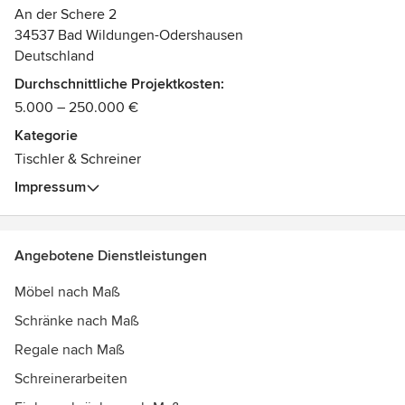
professionell ausgeführt.
An der Schere 2
34537 Bad Wildungen-Odershausen
Unser Anspruch ist, mit Leidenschaft ästhetische Lösungen
Deutschland
zu kreieren, immer mit dem Fokus auf Funktion und
Durchschnittliche Projektkosten:
Qualität. Am Arbeitplatz oder in Kundenbereichen –
5.000 – 250.000 €
ein inspirierendes, ästhetisches Umfeld ist wertschaffend.
Kategorie
Tischler & Schreiner
Impressum
Angebotene Dienstleistungen
Möbel nach Maß
Schränke nach Maß
Regale nach Maß
Schreinerarbeiten