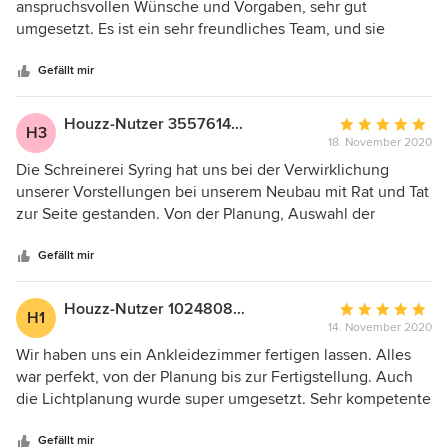
von
anspruchsvollen Wünsche und Vorgaben, sehr gut
5
umgesetzt. Es ist ein sehr freundliches Team, und sie
Sternen
haben sehr zuverlässig und sauber, gearbeitet. Wir haben
in der Vergangenheit schon mehrere Objekte gemeinsam
Gefällt mir
durchgeführt. Es gibt derzeit noch etwas nachzuarbeiten
und wir denken, dass das auch noch zu unser vollsten
Houzz-Nutzer 355761473
Durchschnittlic
H3
Zufriedenheit erledigt wird.
18. November 2020
Bewertung:
5
Die Schreinerei Syring hat uns bei der Verwirklichung
von
unserer Vorstellungen bei unserem Neubau mit Rat und Tat
5
zur Seite gestanden. Von der Planung, Auswahl der
Sternen
Materialien, technische Umsetzung von Sonderwünschen
bis hin zur Realisierung wurden wir familiär, freundlich und
Gefällt mir
professionell begleitet. Der Ideenreichtum und die
Professionalität hat uns von Beginn an überzeugt und
Houzz-Nutzer 102480808
Durchschnittlic
H1
begeistert. Wir haben eine versenkte Garderobe mit
14. November 2020
Bewertung:
integrierter Sitzfläche und Lichtband, einen belüfteten
5
Wir haben uns ein Ankleidezimmer fertigen lassen. Alles
Schuhschrank, Einbaubüroschränke, einen begehbaren
von
war perfekt, von der Planung bis zur Fertigstellung. Auch
Kleiderschrank- wie im 5* Hotel und ein ganz individuelles
5
die Lichtplanung wurde super umgesetzt. Sehr kompetente
Wohnzimmer Hängeboard ausführen lassen. Das
Sternen
Beratung und Umsetzung. Jederzeit wieder. Das
Hängeboard hat alle Kabelöffnungen, die für die
Ankleidezimmer ist eine Augenweide. Lieben Dank an die
Gefällt mir