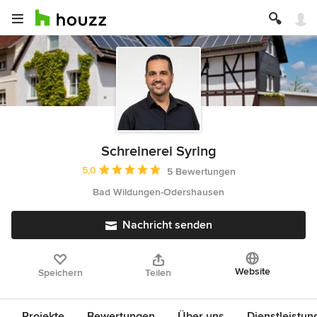
Schreinerei Syring
Durchschnittliche Bewertung: 5 von 5 Sternen
5,0
5 Bewertungen
Bad Wildungen-Odershausen
Nachricht senden
Website
Speichern
Teilen
Projekte
Bewertungen
Über uns
Dienstleistun