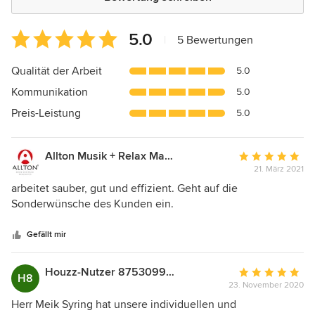
Durchschnittliche
5.0
|
5 Bewertungen
Bewertung:
5
Qualität der Arbeit
5.0
von
Kommunikation
5.0
5
Sternen
Preis-Leistung
5.0
Allton Musik + Relax Manufaktur
Durchschnittlic
21. März 2021
Bewertung:
5
arbeitet sauber, gut und effizient. Geht auf die
von
Sonderwünsche des Kunden ein.
5
Sternen
Gefällt mir
Houzz-Nutzer 875309982
Durchschnittlic
H8
23. November 2020
Bewertung:
5
Herr Meik Syring hat unsere individuellen und