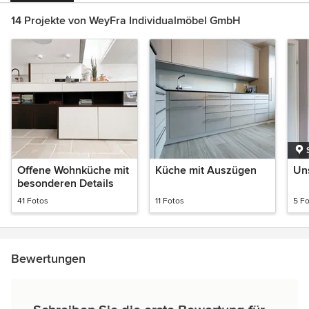
14 Projekte von WeyFra Individualmöbel GmbH
Offene Wohnküche mit
Küche mit Auszügen
Un
besonderen Details
41 Fotos
11 Fotos
5 F
Bewertungen