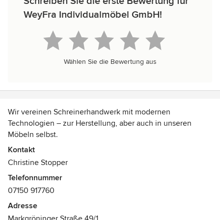
Schreiben Sie die erste Bewertung für
WeyFra Individualmöbel GmbH!
Wählen Sie die Bewertung aus
Wir vereinen Schreinerhandwerk mit modernen
Technologien – zur Herstellung, aber auch in unseren
Möbeln selbst.
Kontakt
Die Summe der Eigenschaften und Merkmale macht uns
Christine Stopper
Menschen, jedoch auch Möbel und die Möbelschreinerei
Telefonnummer
WeyFra aus Ludwigsburg unverwechselbar. Es macht uns
07150 917760
alle zu etwas Besonderem. Sie wünschen sich Holzmöbel
nach Maß und suchen einen erfahrenen Fachbetrieb, der
Adresse
Ihre Vorstellungen in die Realität umsetzt? Wenn es um das
Markgröninger Straße 49/1