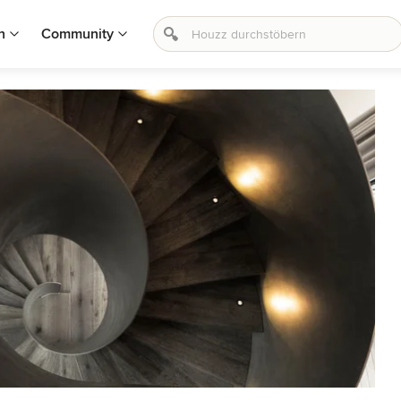
n
Community