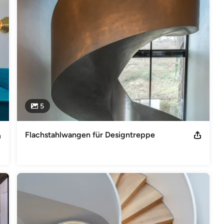
and und hat sich dank technischer Exzellenz und echter 
alach“ steht nicht nur für höchste Qualität, sondern auch für die 
as Team in jedes Projekt einbringt – das Fundament des Erfolgs.

tionen wurde METALLART bereits mehrfach ausgezeichnet und 
 Jahr 2024 die Auszeichnung "Treppe des Jahres" in der 
 Metallbaupreis 2022, Kategorie "Treppen & Geländer (M&T
5
Flachstahlwangen für Designtreppe