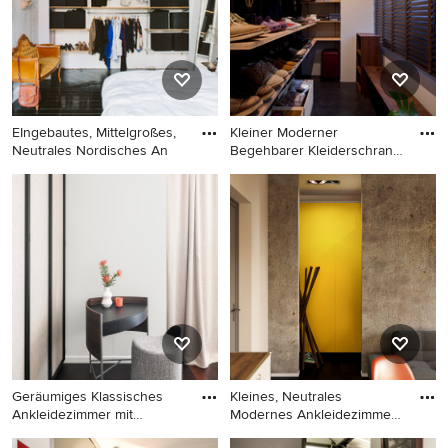
Schränken und schwarzem
Schränken und schwarzem
Boden in Nürnberg
Boden in Sonstige
EIngebautes, Mittelgroßes,
Kleiner Moderner
Neutrales Nordisches An
Begehbarer Kleiderschrank
mit off
EIngebautes, Mittelgroßes,
Kleiner Moderner
Neutrales Nordisches
Begehbarer Kleiderschrank
Ankleidezimmer mit offenen
mit offenen Schränken,
Schränken, hellen
hellbraunen Holzschränken
Holzschränken und
und schwarzem Boden in
schwarzem Boden in
Tokio
Stockholm
Geräumiges Klassisches
Kleines, Neutrales
Ankleidezimmer mit
Modernes Ankleidezimmer
braunem
mit Ank
Geräumiges Klassisches
Kleines, Neutrales Modernes