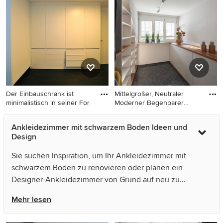
Schränken, dunklem
Ankleidezimmer mit
Holzboden und schwarzem
flächenbündigen
Boden in Stockholm
Schrankfronten, grünen
Schränken, Marmorboden
und schwarzem Boden in
Sonstige
Der Einbauschrank ist
Mittelgroßer, Neutraler
minimalistisch in seiner For
Moderner Begehbarer
Kleide
EIngebautes, Großes
Mittelgroßer, Neutraler
Ankleidezimmer mit schwarzem Boden Ideen und
Modernes Ankleidezimmer
Moderner Begehbarer
Design
mit flächenbündigen
Kleiderschrank mit
Schrankfronten, weißen
flächenbündigen
Sie suchen Inspiration, um Ihr Ankleidezimmer mit
Schränken, dunklem
Schrankfronten, weißen
schwarzem Boden zu renovieren oder planen ein
Holzboden und schwarzem
Schränken und schwarzem
Designer-Ankleidezimmer von Grund auf neu zu
Boden in Sonstige
Boden in Nürnberg
gestalten? Houzz hat 40 Bilder der besten Designer,
Mehr lesen
Inneneinrichter und Architekten dieses Landes, unter
anderem von Eclipse décoration und micro interior