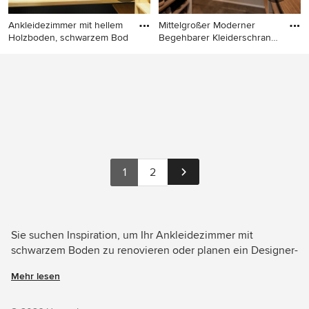
Ankleidezimmer mit hellem
Mittelgroßer Moderner
Holzboden, schwarzem Bod
Begehbarer Kleiderschrank
mi
Ankleidezimmer mit hellem
Mittelgroßer Moderner
Holzboden, schwarzem
Begehbarer Kleiderschrank
Boden und Tapetendecke in
mit Keramikboden,
Sonstige
schwarzem Boden und
Tapetendecke in Sonstige
1
2
Sie suchen Inspiration, um Ihr Ankleidezimmer mit
schwarzem Boden zu renovieren oder planen ein Designer-
Ankleidezimmer von Grund auf neu zu gestalten? Houzz
Mehr lesen
hat 40 Bilder der besten Designer, Inneneinrichter und
Architekten dieses Landes, unter anderem von Michèle