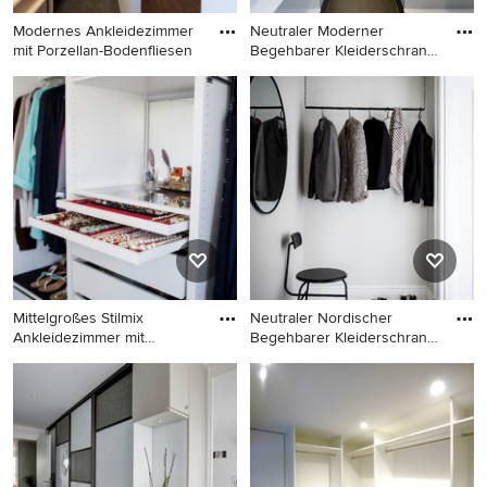
Modernes Ankleidezimmer
Neutraler Moderner
mit Porzellan-Bodenfliesen
Begehbarer Kleiderschrank
mit o
Modernes Ankleidezimmer
Neutraler Moderner
mit Porzellan-Bodenfliesen,
Begehbarer Kleiderschrank
schwarzem Boden und
mit offenen Schränken,
Tapetendecke in Tokio
weißen Schränken,
Porzellan-Bodenfliesen und
schwarzem Boden in Tokio
Peripherie
Mittelgroßes Stilmix
Neutraler Nordischer
Ankleidezimmer mit
Begehbarer Kleiderschrank
Teppichbod
mit
Mittelgroßes Stilmix
Neutraler Nordischer
Ankleidezimmer mit
Begehbarer Kleiderschrank
Teppichboden und
mit schwarzem Boden in
schwarzem Boden in Berlin
Göteborg