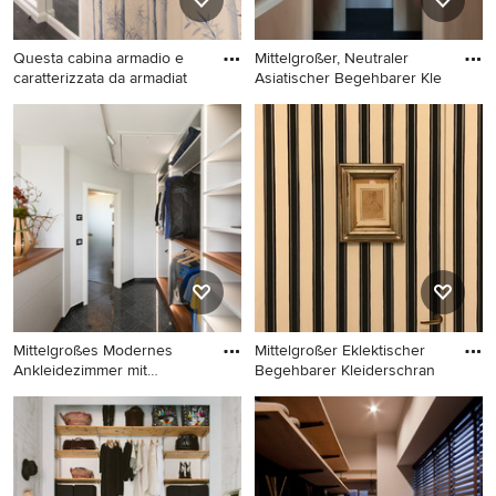
Questa cabina armadio e
Mittelgroßer, Neutraler
caratterizzata da armadiat
Asiatischer Begehbarer Kle
Mittelgroßer, Neutraler
Mittelgroßer, Neutraler
Moderner Begehbarer
Asiatischer Begehbarer
Kleiderschrank mit
Kleiderschrank mit hellen
schwarzem Boden in Rom
Holzschränken,
Sperrholzboden und
schwarzem Boden in
Sonstige
Mittelgroßes Modernes
Mittelgroßer Eklektischer
Ankleidezimmer mit
Begehbarer Kleiderschran
Ankleideb
Mittelgroßes Modernes
Mittelgroßer Eklektischer
Ankleidezimmer mit
Begehbarer Kleiderschrank
Ankleidebereich, offenen
mit flächenbündigen
Schränken, weißen
Schrankfronten, weißen