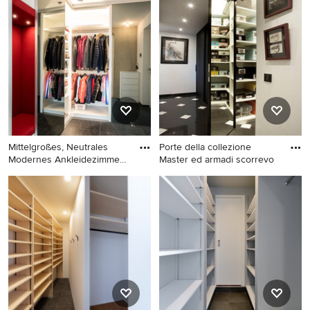
Ankleidezimmer mit
Ankleidezimmer mit
braunem Holzboden,
Ankleidebereich,
schwarzem Boden und
flächenbündigen
eingelassener Decke in
Schrankfronten, dunklem
Mailand
Holzboden und schwarzem
Boden in Berlin
Mittelgroßes, Neutrales
Porte della collezione
Modernes Ankleidezimmer
Master ed armadi scorrevo
mi
Mittelgroßes, Neutrales
Mittelgroßer Eklektischer
Modernes Ankleidezimmer
Begehbarer Kleiderschrank
mit Ankleidebereich,
mit Glasfronten, weißen
flächenbündigen
Schränken, Marmorboden
Schrankfronten und
und schwarzem Boden in
schwarzem Boden in
Florenz
Stuttgart