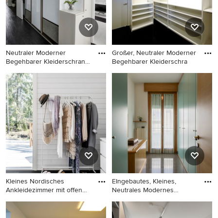
Neutraler Moderner
Großer, Neutraler Moderner
Begehbarer Kleiderschrank
Begehbarer Kleiderschra
mit G
Neutraler Moderner
Großer, Neutraler Moderner
Begehbarer Kleiderschrank
Begehbarer Kleiderschrank
mit Glasfronten, dunklen
mit offenen Schränken,
Holzschränken, dunklem
weißen Schränken und
Holzboden und schwarzem
schwarzem Boden in
Boden in Paris
Sonstige
Kleines Nordisches
EIngebautes, Kleines,
Ankleidezimmer mit offenen
Neutrales Modernes
Schr
Ankleidez
Kleines Nordisches
EIngebautes, Kleines,
Ankleidezimmer mit offenen
Neutrales Modernes