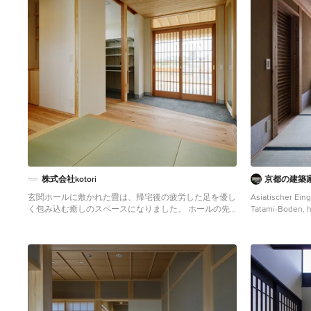
株式会社kotori
京都の建築
玄関ホールに敷かれた畳は、帰宅後の疲労した足を優し
Asiatischer Ein
く包み込む癒しのスペースになりました。 ホールの先
Tatami-Boden, h
に見える中庭にはアオダモやモミジといった植栽が四季
Kyoto
折々の表情をのぞかせています。 また、吊り収納の間
接照明も相まって柔らかい癒しのスペースを引き出して
います。
Großer Eingang mit Korridor, weißer Wandfarbe, Tatami-
Boden, Schiebetür, hellbrauner Holzhaustür, grünem
Boden, Holzdecke und Tapetenwänden in Sonstige