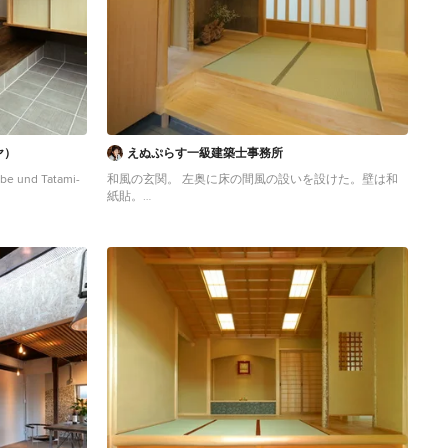
ヤ）
えぬぷらす一級建築士事務所
rbe und Tatami-
和風の玄関。 左奥に床の間風の設いを設けた。壁は和
紙貼。
Mittelgroßer Asiatischer Eingang mit Tatami-Boden,
Korridor, beiger Wandfarbe, Schiebetür, hellbrauner
Holzhaustür und braunem Boden in Osaka