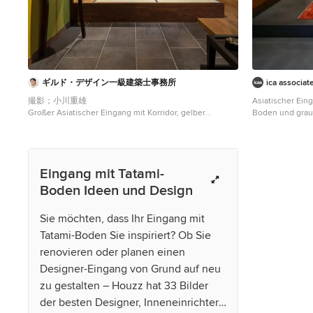
ギルド・デザイン一級建築士事務所
ica associate
撮影；小川重雄
Asiatischer Ein
Großer Asiatischer Eingang mit Korridor, gelber
Boden und gra
Wandfarbe und Tatami-Boden in Tokio
Eingang mit Tatami-
Boden Ideen und Design
Sie möchten, dass Ihr Eingang mit
Tatami-Boden Sie inspiriert? Ob Sie
renovieren oder planen einen
Designer-Eingang von Grund auf neu
zu gestalten – Houzz hat 33 Bilder
der besten Designer, Inneneinrichter