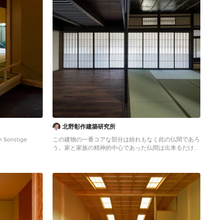
北野彰作建築研究所
n Sonstige
この建物の一番コアな部分は紛れもなく此の仏間であろ
う。家と家族の精神的中心であった仏間は出来るだけ元
のままとして残し、周辺を成す部分は逆に機能的に、使
い勝手の良いようにと改造しました。かといって仏間だ
けを孤立させるのではなく玄関土間との境にあるホール
は仏間と同じデザインの障子を嵌め込むことで空間とし
ての一体感、連続性は保持したままとしました。従って
新たに入れた障子のデザインこそは書院障子と連動しな
がらも新奇性も持たせた意匠としました。