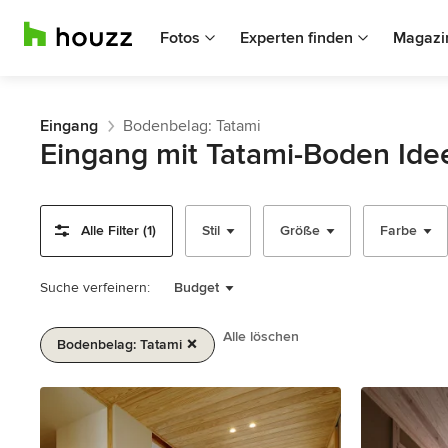
Fotos
Experten finden
Magazi
Eingang
Bodenbelag: Tatami
Eingang mit Tatami-Boden Ide
Alle Filter (1)
Stil
Größe
Farbe
Suche verfeinern:
Budget
Alle löschen
Bodenbelag: Tatami
1
von
2