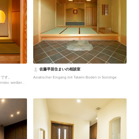
佐藤早苗住まいの相談室
きです。
Asiatischer Eingang mit Tatami-Boden in Sonstige
rridor, weißer
nkler
tige