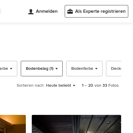
Anmelden
Als Experte registrieren
arbe
Bodenbelag (1)
Bodenfarbe
Deckengest
Sortieren nach:
Heute beliebt
1
–
20
von
33
Fotos