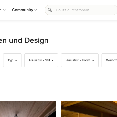
n
Community
en und Design
Typ
Haustür - Stil
Haustür - Front
Wandf