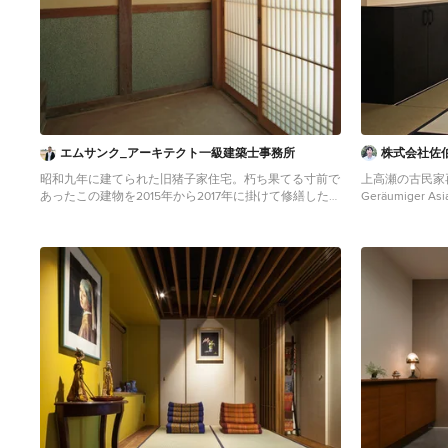
エムサンク_アーキテクト一級建築士事務所
株式会社佐
昭和九年に建てられた旧猪子家住宅。朽ち果てる寸前で
上高瀬の古民家
あったこの建物を2015年から2017年に掛けて修繕した。
Geräumiger Asia
外観はそのままに、痛んでいるところを補修し、和室な
Wandfarbe, Tat
どは壁仕上げをやり直した。台所については、多少リフ
in Sonstige
ォームされたいたが、「たたき土間」や「水場」など、
昔の「竈（くど）」ように改修した。
Mittelgroßer Klassischer Eingang mit weißer
Wandfarbe, Tatami-Boden, Schiebetür, hellbrauner
Holzhaustür, beigem Boden und Holzdecke in Sonstige