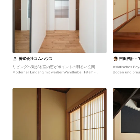
株式会社コムハウス
吉田設計＋
リビングへ繋がる室内窓がポイントの明るい玄関
Asiatisches Foy
Moderner Eingang mit weißer Wandfarbe, Tatami-
Boden und brau
Boden und grauem Boden in Sonstige