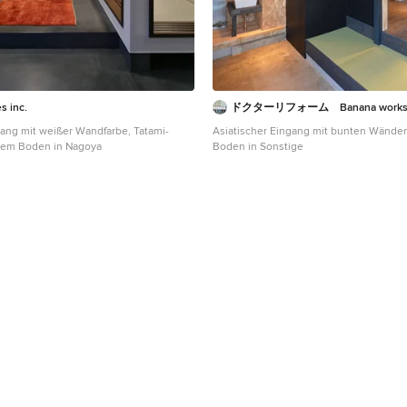
s inc.
ドクターリフォーム Banana works
gang mit weißer Wandfarbe, Tatami-
Asiatischer Eingang mit bunten Wänden
uem Boden in Nagoya
Boden in Sonstige