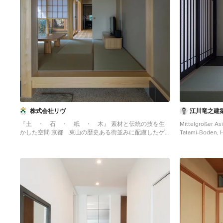
株式会社リヴ
江川竜之建
『土 ・ 石 ・ 紙 ・ 木』 素材と伝統の技を生
Mittelgroßer As
かした空間 京都 東山の歴史ある街並みに配慮したゲ
Tatami-Boden, 
ストハウス。
Sonstige
Asiatischer Eingang mit grauer Wandfarbe, Tatami-
Boden und Korridor in Kyoto