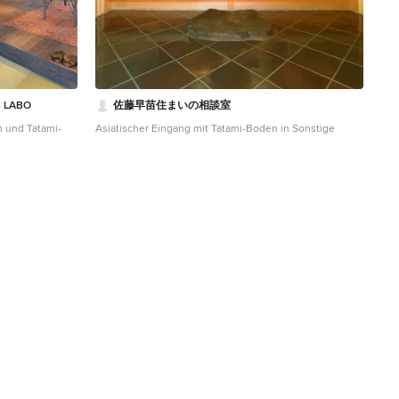
 LABO
佐藤早苗住まいの相談室
 und Tatami-
Asiatischer Eingang mit Tatami-Boden in Sonstige