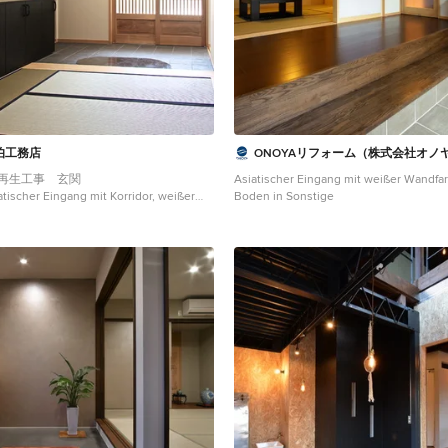
https://www.ai-design-home.co.jp/cgi-
bin/reservation/index.html
伯工務店
ONOYAリフォーム（株式会社オノ
再生工事 玄関
Asiatischer Eingang mit weißer Wandfa
tischer Eingang mit Korridor, weißer
Boden in Sonstige
ami-Boden und hellbrauner Holzhaustür