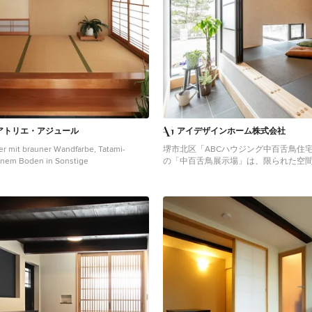
アトリエ・アジュール
アイデザインホーム株式会社
er mit brauner Wandfarbe, Tatami-
堺市北区「ABCハウジング中百舌鳥住宅
nem Boden in Sonstige
の「中百舌鳥展示場」は、限られた空
2階建てなのに8層構造のスキップフロ
井高よりも0.3mも高い天井高を実現し
家〜 MOMIJI HIGH 〜」仕様のモデ
＆ハーフ吹抜により圧倒的な開放感を
をはじめ、小上がりを採用したモダン
グ・ダイニングの2面と面したLDKが見
フロア、2WAYの大容量な土間収納、
動ができる遊びこころのある壁、ブラ
クな2階ホール、室内物干しが出来るラ
えた主寝室、圧倒的な広さを誇る大容
フト等、実際の住まいづくりに役立つ
デルハウスです。ご来場予約はこちら