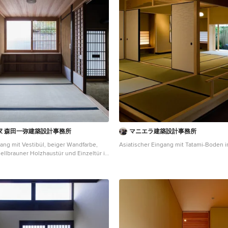
家 森田一弥建築設計事務所
マニエラ建築設計事務所
gang mit Vestibül, beiger Wandfarbe,
Asiatischer Eingang mit Tatami-Boden i
ellbrauner Holzhaustür und Einzeltür in