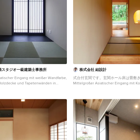
築スタジオ一級建築士事務所
株式会社 結設計
iatischer Eingang mit weißer Wandfarbe,
式台付玄関です。玄関ホール床は畳敷
Holzdecke und Tapetenwänden in
Mittelgroßer Asiatischer Eingang mit Ko
Wandfarbe, Tatami-Boden, Einzeltür, du
Holzhaustür und beigem Boden in Sons