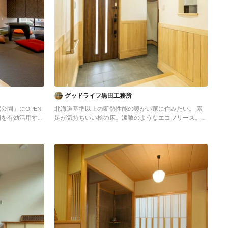
グッドライフ黒田工務所
公園」にOPEN
北海道基準以上の断熱性能の暖かい家に住みたい。 素
間を有効活用する
足が気持ちいい桧の床。漆喰のようなエコフリース。
ア構造、標準天
タモやパインなどたくさんの木をつかい、ぬくもり溢れ
た「高い天井の
るつくりに。 日々の掃除が楽になるように、家族みん
ルハウスです。 吹抜
なが健康でいられるように。 私たち家族のためだけの
獲得したリビング
動線を考え、たったひとつ間取りにたどり着いた。 暮
な和室、リビン
らしの中で光や風を取り入れ、心地よく通り抜ける。
渡せるスキップ
家族の想いが、またひとつカタチになりました。
ボルダリングで移
ンコのあるユニー
ンドリー室を備
量の固定階段付ロ
アイデア満載のモ
から