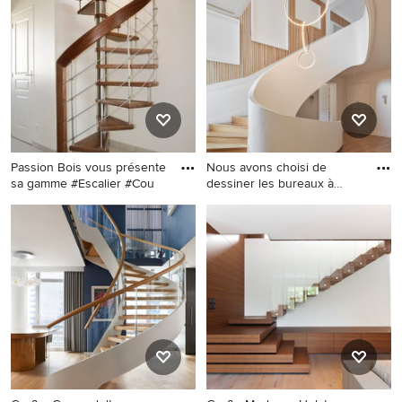
Stahlgeländer und
Stahlgeländer in Paris
Tapetenwänden in Paris
Passion Bois vous présente
Nous avons choisi de
sa gamme #Escalier #Cou
dessiner les bureaux à
l’imag
Große Moderne Treppe mit
Gewendelte, Große Moderne
offenen Setzstufen in Nizza
Holztreppe mit Holz-
Setzstufen, Mix-Geländer
und Holzwänden in Paris