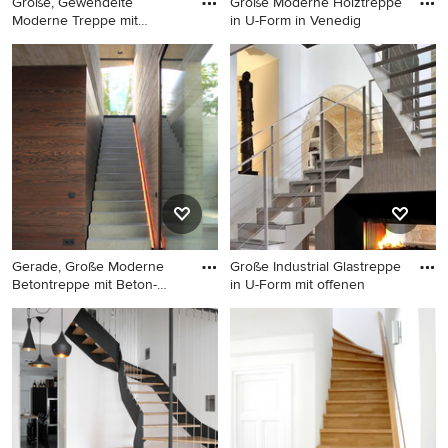
Große, Gewendelte
Große Moderne Holztreppe
Moderne Treppe mit
in U-Form in Venedig
offenen Setzs
Große, Gewendelte Moderne
Große Moderne Holztreppe
Treppe mit offenen
in U-Form in Venedig
Setzstufen in New York
Gerade, Große Moderne
Große Industrial Glastreppe
Betontreppe mit Beton-
in U-Form mit offenen
Setzst
Gerade, Große Moderne
Große Industrial Glastreppe
Betontreppe mit Beton-
in U-Form mit offenen
Setzstufen in Hannover
Setzstufen in Lyon