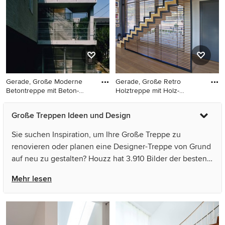
Stahlgeländer in Montreal
Gerade, Große Moderne
Gerade, Große Retro
Betontreppe mit Beton-
Holztreppe mit Holz-
Setzst
Setzstufen
Gerade, Große Moderne
Gerade, Große Retro
Große Treppen Ideen und Design
Betontreppe mit Beton-
Holztreppe mit Holz-
Setzstufen und
Setzstufen in Sonstige
Sie suchen Inspiration, um Ihre Große Treppe zu
Stahlgeländer in Tokio
renovieren oder planen eine Designer-Treppe von Grund
auf neu zu gestalten? Houzz hat 3.910 Bilder der besten
Designer, Inneneinrichter und Architekten dieses Landes,
Mehr lesen
unter anderem von Avignon-Clouet architectes und
ARCHITEKTEN BRÜNING BÜCHTER. Sehen Sie sich
Fotos in vielen verschiedenen Farben und Stilen an –
wenn Sie für Ihre Große Treppe das passende Design