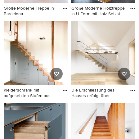
Große Moderne Treppe in
Große Moderne Holztreppe
Barcelona
in U-Form mit Holz-Setzst
Große Moderne Treppe in
Große Moderne Holztreppe
Barcelona
in U-Form mit Holz-
Setzstufen in Frankfurt am
Main
Kleiderschrank mit
Die Erschliessung des
aufgesetzten Stufen aus
Hauses erfolgt über
massive
verschie
Große Moderne Treppe in
Große Nordische Treppe in
München
München