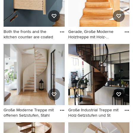
Both the fronts and the
Gerade, Große Moderne
kitchen counter are coated
Holztreppe mit Holz-
Setzstuf
Große Treppe in
Gerade, Große Moderne
Kopenhagen
Holztreppe mit Holz-
Setzstufen in Köln
Große Moderne Treppe mit
Große Industrial Treppe mit
offenen Setzstufen, Stahl
Holz-Setzstufen und St
Große Moderne Treppe mit
Große Industrial Treppe mit
offenen Setzstufen,
Holz-Setzstufen und