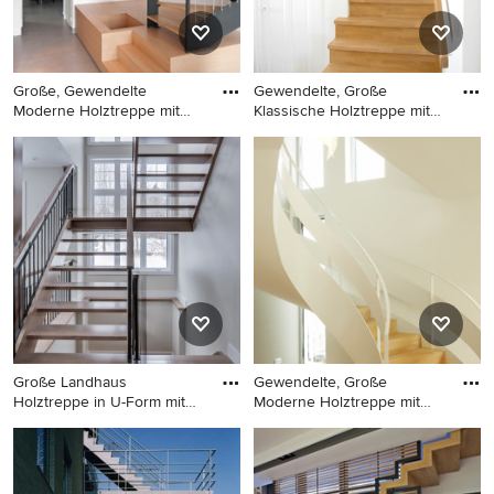
Große, Gewendelte
Gewendelte, Große
Moderne Holztreppe mit
Klassische Holztreppe mit
offenen S
Holz-S
Große, Gewendelte Moderne
Gewendelte, Große
Holztreppe mit offenen
Klassische Holztreppe mit
Setzstufen in Paris
Holz-Setzstufen in Lyon
Große Landhaus
Gewendelte, Große
Holztreppe in U-Form mit
Moderne Holztreppe mit
offenen Se
Holz-Setz
Große Landhaus Holztreppe
Gewendelte, Große Moderne
in U-Form mit offenen
Holztreppe mit Holz-
Setzstufen und
Setzstufen in Köln