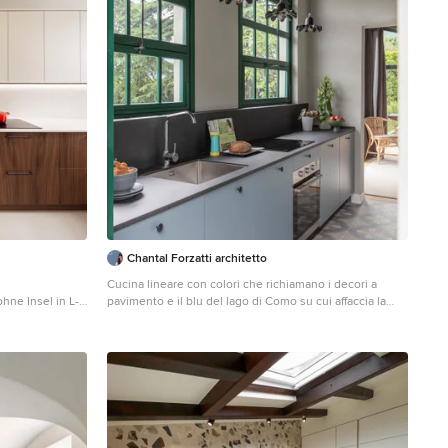
Chantal Forzatti architetto
Cucina lineare con colori che richiamano i decori a
ne Insel in L-
pavimento e il blu del lago di Como su cui affaccia la
enbündigen
villa principale. Le finestre a griglia ripropongono quelle
,
originali dell'edificio demolito e poi ricostruito. Ph
ückwand in
credits: Claudio Tajoli Styling credits: Rosaria Galli
schwarzen
 Boden, weißer
arcelona