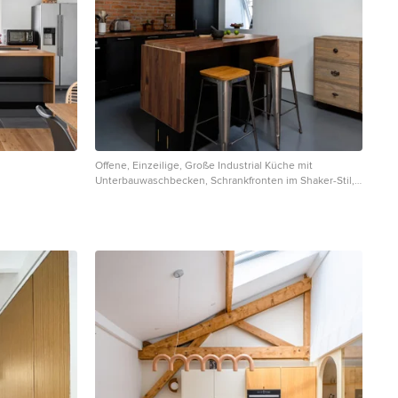
Offene, Einzeilige, Große Industrial Küche mit
Unterbauwaschbecken, Schrankfronten im Shaker-Stil,
schwarzen Schränken, Arbeitsplatte aus Holz,
Rückwand aus Backstein, Elektrogeräten mit
chrankfronten,
Frontblende, Betonboden, Kücheninsel, grauem
 Holz,
Boden, brauner Arbeitsplatte, Küchenrückwand in Rot
nsel, grauem
und gewölbter Decke in Paris
gten Dachbalken