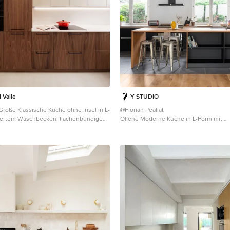
nts sur mesure pour répondre aux
lients. Quant à la salle d'eau, nous
 matériaux clairs pour apporter de la
pace sans fenêtres. Le résultat : un
ssmanien et dans l'air du temps où il
 Valle
Y STUDIO
roße Klassische Küche ohne Insel in L-
@Florian Peallat
riertem Waschbecken, flächenbündigen
Offene Moderne Küche in L-Form mit
 hellbraunen Holzschränken,
Einbauwaschbecken, flächenbündigen S
Arbeitsplatte, Küchenrückwand in
schwarzen Schränken, Arbeitsplatte aus
 aus Quarzwerkstein, Elektrogeräten
Küchengeräten aus Edelstahl, Kücheni
e, Keramikboden, beigem Boden, weißer
Boden, brauner Arbeitsplatte, freigele
nd gewölbter Decke in Barcelona
und gewölbter Decke in Marseille