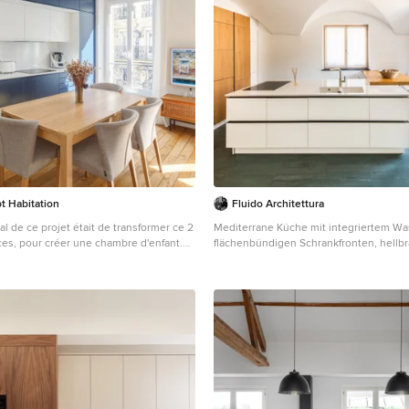
 Habitation
Fluido Architettura
pal de ce projet était de transformer ce 2
Mediterrane Küche mit integriertem W
ces, pour créer une chambre d'enfant.
flächenbündigen Schrankfronten, hellb
e chambre parentale, plus petite, nous
Holzschränken, Kücheninsel, weißer Ar
dressing et un module de rangements
gewölbter Decke in Turin
optimiser l'espace. L'espace nuit est
mur coloré @argilepeinture qui
ance cosy de la chambre. Dans la
t, le parquet en chêne massif
nouvelle apporte de la chaleur à cette
lairs. La nouvelle cuisine, tendance et
 désormais sur le séjour. Cette
vie conviviale accueille un coin bureau