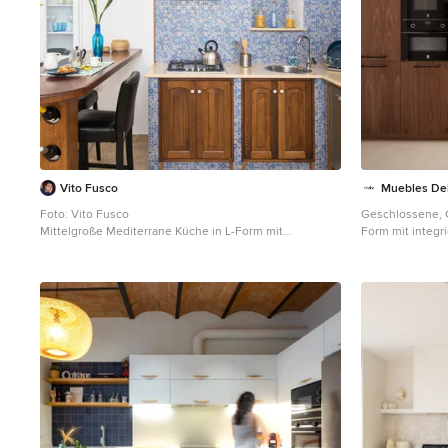
et des rangeme
besoins de nos c
avons choisi des
lumière à cet es
appartement hau
fait bon vivre !
Vito Fusco
Muebles Del
Foto: Vito Fusco
Geschlossene, G
Mittelgroße Mediterrane Küche in L-Form mit
Form mit integ
Waschbecken, profilierten Schrankfronten, hellbraunen
Schrankfronten,
Holzschränken, bunter Rückwand, Küchengeräten aus
Quarzwerkstein-
Edelstahl, Halbinsel, beiger Arbeitsplatte, Marmor-
Weiß, Rückwand
Arbeitsplatte, Rückwand aus Mosaikfliesen,
mit Frontblend
Keramikboden, beigem Boden und gewölbter Decke in
Arbeitsplatte u
Sonstige