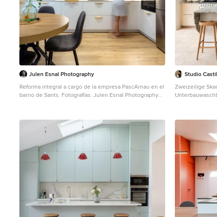
Julen Esnal Photography
Studio Casti
Reforma integral a cargo de la empresa PascArnau en el
Zweizeilige Ska
barrio de Sants. Fotografías: Julen Esnal Photography
Unterbauwaschb
Offene, Mittelgroße Maritime Küche ohne Insel in L-
Schrankfronten,
Form mit Waschbecken, weißen Schränken,
Küchenrückwand
Küchengeräten aus Edelstahl, braunem Holzboden,
Kücheninsel, be
braunem Boden und gewölbter Decke in Barcelona
gewölbter Decke