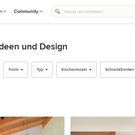
n
Community
Ideen und Design
Form
Typ
Kücheninseln
Schrankfronten -