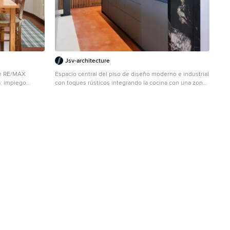
Jsv-architecture
se RE/MAX
Espacio central del piso de diseño moderno e industrial
a: impiego
con toques rústicos integrando la cocina con una zona
hina su
de bar al comedor y al salón. Se han recuperado los
pavimentos hidráulicos originales, los ventanales de
e esistente con
madera, las paredes de tocho visto y los techos de
0°K. Post-
volta catalana. Se han utilizado panelados de lamas de
ne; fusione
madera natural en cocina y bar y en el mobiliario a
zione per
medida de la barra de bar y del mueble del espacio de
o dinamico ma
entrada para que quede todo integrado. En la cocina se
o. Obiettivo
ha utilizado granito dark pearl original tanto en la isla de
di complemento
cocina como en la encimera debajo del gran ventanal
are; pubblicità
de vitraux.
(principalmente