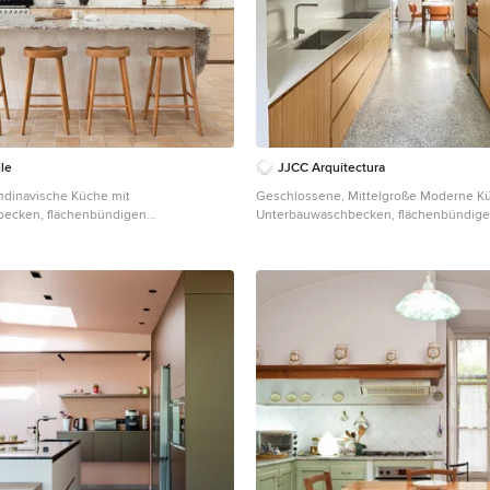
lle
JJCC Arquitectura
ndinavische Küche mit
Geschlossene, Mittelgroße Moderne K
ecken, flächenbündigen
Unterbauwaschbecken, flächenbündig
 hellen Holzschränken,
Schrankfronten, hellen Holzschränken,
 in Weiß, bunten Elektrogeräten,
Arbeitsplatte, Küchenrückwand in Wei
igem Boden, grauer Arbeitsplatte und
Marmor, Elektrogeräten mit Frontblende
 in Paris
Boden, grauem Boden, weißer Arbeitsp
gewölbter Decke in Madrid