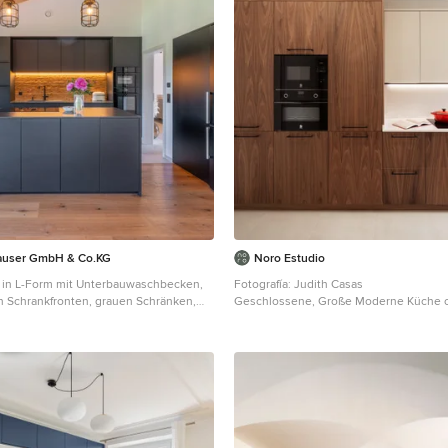
auser GmbH & Co.KG
Noro Estudio
in L-Form mit Unterbauwaschbecken,
Fotografía: Judith Casas
 Schrankfronten, grauen Schränken,
Geschlossene, Große Moderne Küche oh
 in Braun, schwarzen Elektrogeräten,
Form mit Unterbauwaschbecken, fläch
den, Halbinsel, braunem Boden,
Schrankfronten, dunklen Holzschränken
atte, freigelegten Dachbalken,
Quarzwerkstein-Arbeitsplatte, Küchenr
e und Holzdecke in München
Weiß, Rückwand aus Quarzwerkstein, 
Elektrogeräten, Keramikboden, beigem
Arbeitsplatte und gewölbter Decke in B