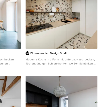
Flussocreativo Design Studio
aschbecken,
Moderne Küche in L-Form mit Unterbauwaschbecken,
raunen
flächenbündigen Schrankfronten, weißen Schränken,
beitsplatte und
bunter Rückwand, Terrazzo-Boden, Kücheninsel,
buntem Boden, beiger Arbeitsplatte, freigelegten
Dachbalken und gewölbter Decke in Sonstige