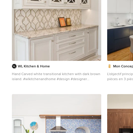
WL Kitchen & Home
Mon Concept
Hand Carved white transitional kitchen with dark brown
L'objectif princi
island. #wlkitchenandhome #design #designer
pièces en 3 piè
#interiors #interiordesigner #kitchen
Dans la nouvell
#transitionaldesign #whitedesign #luxe #luxury
avons créé un 
#whitekitchen #beautifulkitchen #custommade
sur mesure pour 
#customcabinetry #customkitchen #interiordesign
délimité par un 
#kitchendedign #woodwork #njdesign #luxuryhome
accentue l'ambi
#kitcheninspiration #njbuilders #dreamkitchens
chambre d'enfan
#njluxuryhomes
@laparquetterie
pièce aux tons c
graphique, s'ouvre
grande pièce de 