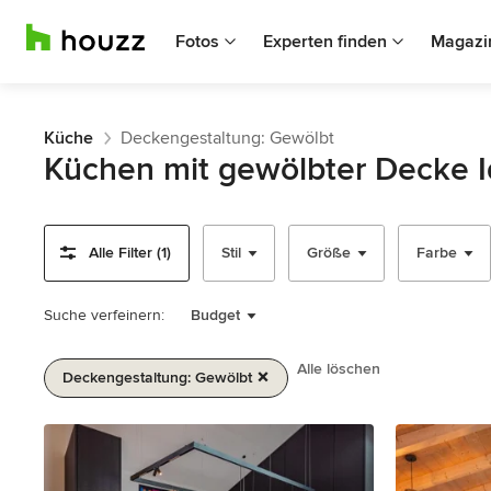
Fotos
Experten finden
Magazi
Küche
Deckengestaltung: Gewölbt
Küchen mit gewölbter Decke 
Alle Filter (1)
Stil
Größe
Farbe
Suche verfeinern:
Budget
Alle löschen
Deckengestaltung: Gewölbt
1
von
2