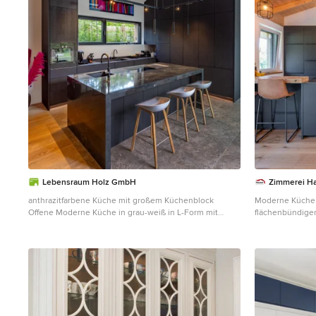
Lebensraum Holz GmbH
Zimmerei H
anthrazitfarbene Küche mit großem Küchenblock
Moderne Küche 
Offene Moderne Küche in grau-weiß in L-Form mit
flächenbündigen
integriertem Waschbecken, flächenbündigen
Küchenrückwand
Schrankfronten, grauen Schränken, Marmor-
braunem Holzbo
Arbeitsplatte, Küchenrückwand in Weiß, schwarzen
grauer Arbeitspl
Elektrogeräten, Keramikboden, Kücheninsel, grauem
gewölbter Deck
Boden, grauer Arbeitsplatte und gewölbter Decke in
München