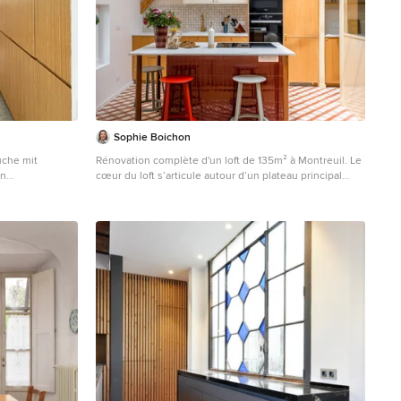
Sophie Boichon
üche mit
Rénovation complète d'un loft de 135m² à Montreuil. Le
en
cœur du loft s’articule autour d’un plateau principal
 Marmor-
entièrement ouvert, combinant une cuisine baignée de
ß, Rückwand aus
lumière grâce à sa verrière, une salle à manger
, Terrazzo-
conviviale, un salon confortable et un espace bureau
latte und
discret.