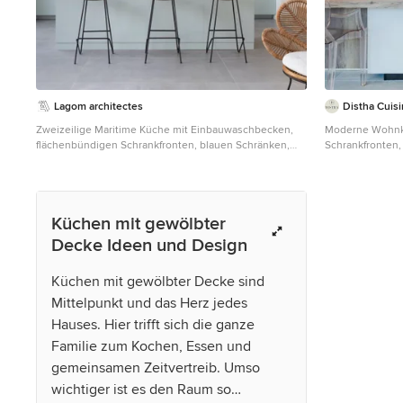
Lagom architectes
Distha Cuis
Zweizeilige Maritime Küche mit Einbauwaschbecken,
Moderne Wohnkü
flächenbündigen Schrankfronten, blauen Schränken,
Schrankfronten
Küchenrückwand in Weiß, Rückwand aus Stein,
Edelstahl, Küch
schwarzen Elektrogeräten, Kücheninsel, grauem
Arbeitsplatte u
Boden, weißer Arbeitsplatte und gewölbter Decke in
Paris
Küchen mit gewölbter
Decke Ideen und Design
Küchen mit gewölbter Decke sind
Mittelpunkt und das Herz jedes
Hauses. Hier trifft sich die ganze
Familie zum Kochen, Essen und
gemeinsamen Zeitvertreib. Umso
wichtiger ist es den Raum so