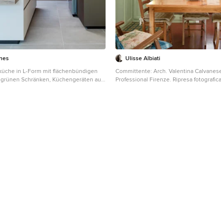
ines
Ulisse Albiati
che in L-Form mit flächenbündigen
Committente: Arch. Valentina Calvane
, grünen Schränken, Küchengeräten aus
Professional Firenze. Ripresa fotografic
eninsel, grauem Boden, schwarzer
obiettivo 24mm su pieno formato; macc
nd gewölbter Decke in Le Havre
treppiedi con allineamento ortogonale
dell'inquadratura; impiego luce natural
l'ausilio di luci flash e luci continue 550
produzione: aggiustamenti base immagi
manuale di livelli con differente esposi
produrre un'immagine ad alto intervall
realistica; rimozione elementi di disturb
commerciale: realizzazione fotografie 
ad annunci su siti web agenzia immobili
su social network; pubblicità a stampa 
volantini e pieghevoli).