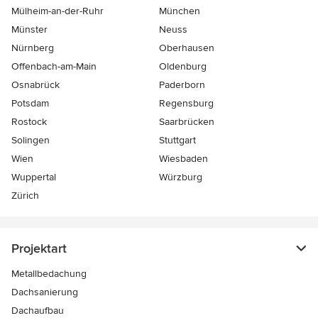
Mülheim-an-der-Ruhr
München
Münster
Neuss
Nürnberg
Oberhausen
Offenbach-am-Main
Oldenburg
Osnabrück
Paderborn
Potsdam
Regensburg
Rostock
Saarbrücken
Solingen
Stuttgart
Wien
Wiesbaden
Wuppertal
Würzburg
Zürich
Projektart
Metallbedachung
Dachsanierung
Dachaufbau