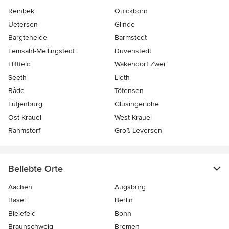
Reinbek
Quickborn
Uetersen
Glinde
Bargteheide
Barmstedt
Lemsahl-Mellingstedt
Duvenstedt
Hittfeld
Wakendorf Zwei
Seeth
Lieth
Råde
Tötensen
Lütjenburg
Glüsingerlohe
Ost Krauel
West Krauel
Rahmstorf
Groß Leversen
Beliebte Orte
Aachen
Augsburg
Basel
Berlin
Bielefeld
Bonn
Braunschweig
Bremen