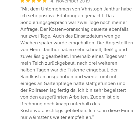
Durchschnittliche
4. November 2019
Bewertung:
“Mit dem Unternehmen von Vhristoph Janthur habe
5
ich sehr positive Erfahrungen gemacht. Das
von
Sondierungsgespräch war zwei Tage nach meiner
5
Anfrage. Der Kostenvoranschlag dauerte ebenfalls
Sternen
nur zwei Tage. Auch das Einsatzdatum wenige
Wochen später wurde eingehalten. Die Angestellten
von Herrn Janthur haben sehr schnell, fleißig und
zuverlässig gearbeitet. Innerhalb eines Tages war
mein Teich zurückgebaut. nach drei weiteren
halben Tagen war die Tisterne eingebaut, der
Sandkasten ausgehoben und wieder umbaut,
einiges an Gartenpflege hatte stattgefunden und
der Rollrasen lag fertig da. Ich bin sehr begeistert
von den ausgeführten Arbeiten. Zudem ist die
Rechnung noch knapp unterhalb des
Kostenvoranschlags geblieben. Ich kann diese Firma
nur wärmstens weiter empfehlen.”