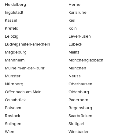
Heidelberg
Herne
Ingolstadt
Karlsruhe
Kassel
Kiel
Krefeld
Köln
Leipzig
Leverkusen
Ludwigshafen-am-Rhein
Lübeck
Magdeburg
Mainz
Mannheim
Mönchen­gladbach
Mülheim-an-der-Ruhr
München
Münster
Neuss
Nürnberg
Oberhausen
Offenbach-am-Main
Oldenburg
Osnabrück
Paderborn
Potsdam
Regensburg
Rostock
Saarbrücken
Solingen
Stuttgart
Wien
Wiesbaden