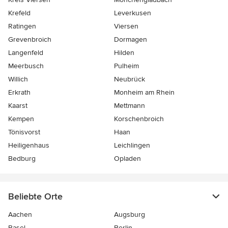
Krefeld
Leverkusen
Ratingen
Viersen
Grevenbroich
Dormagen
Langenfeld
Hilden
Meerbusch
Pulheim
Willich
Neubrück
Erkrath
Monheim am Rhein
Kaarst
Mettmann
Kempen
Korschenbroich
Tönisvorst
Haan
Heiligenhaus
Leichlingen
Bedburg
Opladen
Beliebte Orte
Aachen
Augsburg
Basel
Berlin