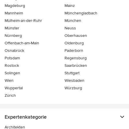
Magdeburg
Mainz
Mannheim
Mönchen­gladbach
Mülheim-an-der-Ruhr
München
Münster
Neuss
Nürnberg
Oberhausen
Offenbach-am-Main
Oldenburg
Osnabrück
Paderborn
Potsdam
Regensburg
Rostock
Saarbrücken
Solingen
Stuttgart
Wien
Wiesbaden
Wuppertal
Würzburg
Zürich
Expertenkategorie
Architekten