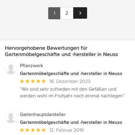
1
2
Hervorgehobene Bewertungen für
Gartenmöbelgeschäfte und -hersteller in Neuss
Pflanzwerk
Gartenmöbelgeschäfte und -hersteller in Neuss
Durchschnittliche
18. Dezember 2023
Bewertung:
“Wir sind sehr zufrieden mit den Gefäßen und
5
werden wohl im Frühjahr noch einmal nachlegen”
von
5
Sternen
Gartenhauptdarsteller
Gartenmöbelgeschäfte und -hersteller in Neuss
Durchschnittliche
12. Februar 2019