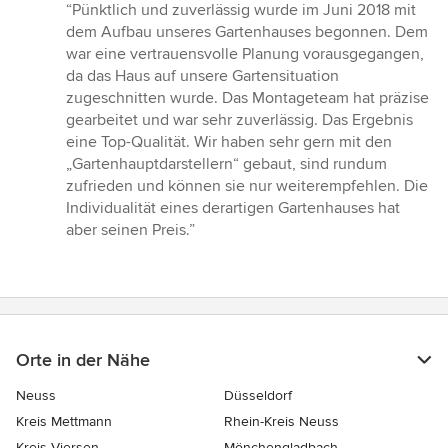
Bewertung:
“Pünktlich und zuverlässig wurde im Juni 2018 mit
5
dem Aufbau unseres Gartenhauses begonnen. Dem
von
war eine vertrauensvolle Planung vorausgegangen,
5
da das Haus auf unsere Gartensituation
Sternen
zugeschnitten wurde. Das Montageteam hat präzise
gearbeitet und war sehr zuverlässig. Das Ergebnis
eine Top-Qualität. Wir haben sehr gern mit den
„Gartenhauptdarstellern“ gebaut, sind rundum
zufrieden und können sie nur weiterempfehlen. Die
Individualität eines derartigen Gartenhauses hat
aber seinen Preis.”
Orte in der Nähe
Neuss
Düsseldorf
Kreis Mettmann
Rhein-Kreis Neuss
Kreis Viersen
Mönchengladbach