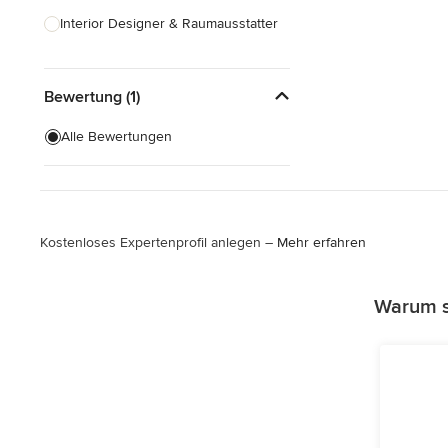
Interior Designer & Raumausstatter
Küchenplanung
Bewertung (1)
Landschaftsarchitekten
Armaturen & Sanitärbedarf
Alle Bewertungen
Beleuchtung
Einbauschränke
Kostenloses Expertenprofil anlegen –
Mehr erfahren
Alle anzeigen
Warum s