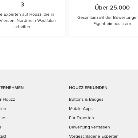
3
Über 25.000
e Experten auf Houzz, die in
Gesamtanzahl der Bewertunge
 Viersen, Nordrhein-Westfalen
Eigenheimbesitzern
arbeiten
TERNEHMEN
HOUZZ ERKUNDEN
r Houzz
Buttons & Badges
ien
Mobile Apps
sse
Für Experten
s
Bewertung verfassen
takt
Vorgeschlagene Experten