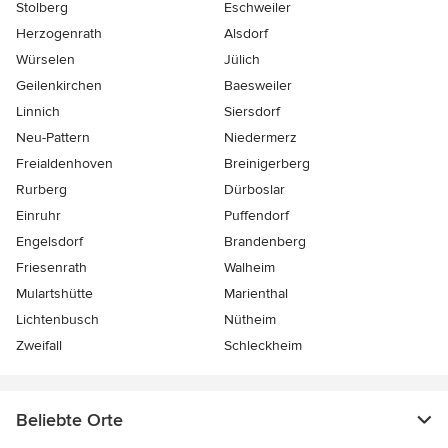
Stolberg
Eschweiler
Herzogenrath
Alsdorf
Würselen
Jülich
Geilenkirchen
Baesweiler
Linnich
Siersdorf
Neu-Pattern
Niedermerz
Freialdenhoven
Breinigerberg
Rurberg
Dürboslar
Einruhr
Puffendorf
Engelsdorf
Brandenberg
Friesenrath
Walheim
Mulartshütte
Marienthal
Lichtenbusch
Nütheim
Zweifall
Schleckheim
Beliebte Orte