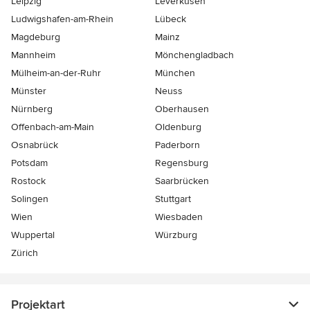
Leipzig
Leverkusen
Ludwigshafen-am-Rhein
Lübeck
Magdeburg
Mainz
Mannheim
Mönchen­gladbach
Mülheim-an-der-Ruhr
München
Münster
Neuss
Nürnberg
Oberhausen
Offenbach-am-Main
Oldenburg
Osnabrück
Paderborn
Potsdam
Regensburg
Rostock
Saarbrücken
Solingen
Stuttgart
Wien
Wiesbaden
Wuppertal
Würzburg
Zürich
Projektart