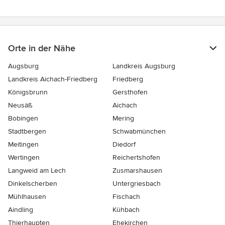
Orte in der Nähe
Augsburg
Landkreis Augsburg
Landkreis Aichach-Friedberg
Friedberg
Königsbrunn
Gersthofen
Neusäß
Aichach
Bobingen
Mering
Stadtbergen
Schwabmünchen
Meitingen
Diedorf
Wertingen
Reichertshofen
Langweid am Lech
Zusmarshausen
Dinkelscherben
Untergriesbach
Mühlhausen
Fischach
Aindling
Kühbach
Thierhaupten
Ehekirchen