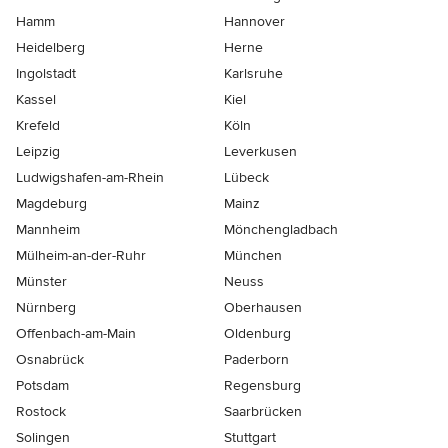
Hamm
Hannover
Heidelberg
Herne
Ingolstadt
Karlsruhe
Kassel
Kiel
Krefeld
Köln
Leipzig
Leverkusen
Ludwigshafen-am-Rhein
Lübeck
Magdeburg
Mainz
Mannheim
Mönchen­gladbach
Mülheim-an-der-Ruhr
München
Münster
Neuss
Nürnberg
Oberhausen
Offenbach-am-Main
Oldenburg
Osnabrück
Paderborn
Potsdam
Regensburg
Rostock
Saarbrücken
Solingen
Stuttgart